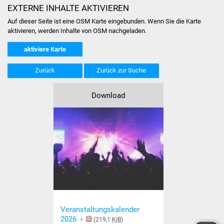
NETZMonitor
EXTERNE INHALTE AKTIVIEREN
Auf dieser Seite ist eine OSM Karte eingebunden. Wenn Sie die Karte
Gesundheit und Notfall
aktivieren, werden Inhalte von OSM nachgeladen.
aktiviere Karte
Ärzte und Apotheken
Zurück
Zurück zur Suche
Pflege von Angehörigen
Download
Hitzewarnung / UV-
Index
ÖPNV
Bürgerbus (MOBS)
Abfall und Entsorgung
Kultur & Freizeit
Veranstaltungskalender 
2026
(219,1
KiB
)