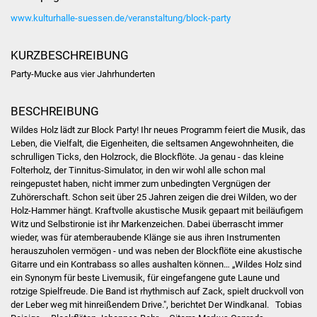
Stadtinfo
www.kulturhalle-suessen.de/veranstaltung/block-party
Jubiläumsjahr 2021
KURZBESCHREIBUNG
Party-Mucke aus vier Jahrhunderten
Partnerstädte
BESCHREIBUNG
Projekte
Wildes Holz lädt zur Block Party! Ihr neues Programm feiert die Musik, das
Leben, die Vielfalt, die Eigenheiten, die seltsamen Angewohnheiten, die
Schulentwicklung Bizet
schrulligen Ticks, den Holzrock, die Blockflöte. Ja genau - das kleine
Folterholz, der Tinnitus-Simulator, in den wir wohl alle schon mal
Sanierung Hallenbad
reingepustet haben, nicht immer zum unbedingten Vergnügen der
Zuhörerschaft. Schon seit über 25 Jahren zeigen die drei Wilden, wo der
Sanierung Bizethalle
Holz-Hammer hängt. Kraftvolle akustische Musik gepaart mit beiläufigem
Witz und Selbstironie ist ihr Markenzeichen. Dabei überrascht immer
wieder, was für atemberaubende Klänge sie aus ihren Instrumenten
Ortsentwicklung
herauszuholen vermögen - und was neben der Blockflöte eine akustische
Gitarre und ein Kontrabass so alles aushalten können… „Wildes Holz sind
Presse
ein Synonym für beste Livemusik, für eingefangene gute Laune und
rotzige Spielfreude. Die Band ist rhythmisch auf Zack, spielt druckvoll von
der Leber weg mit hinreißendem Drive.", berichtet Der Windkanal. Tobias
Bürger & Service