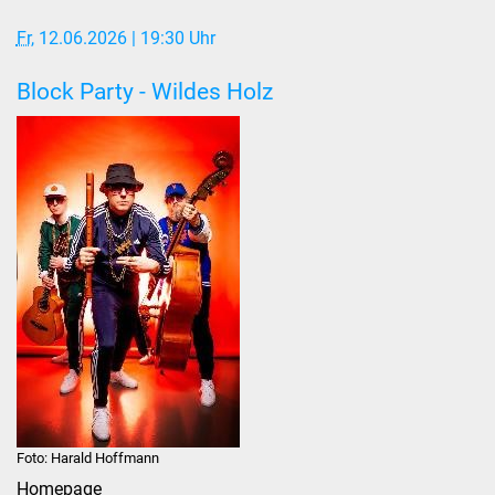
Fr
, 12.06.2026
| 19:30 Uhr
Stadtverwaltung
Block Party - Wildes Holz
Ansprechpartner
Behördenwegweiser
Stellenangebote
Kontakt
Veröffentlichungen
Ortsrecht
FNP / Bebauungspläne
Foto: Harald Hoffmann
Wahlen
Homepage