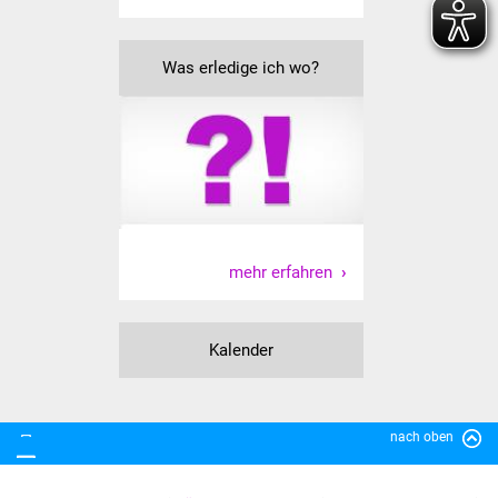
Veranstaltungen
Stadtfest
Was erledige ich wo?
Ostermarkt
Einrichtungen
Hallenbad
Stadtbücherei
mehr erfahren
Stadtarchiv
Kalender
Zehntscheuer
Bürgerhaus
nach oben
Kulturhalle