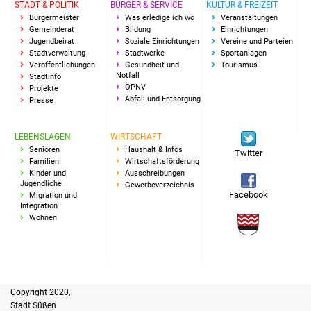
STADT & POLITIK
BÜRGER & SERVICE
KULTUR & FREIZEIT
Vereine und Parteien
Bürgermeister
Was erledige ich wo
Veranstaltungen
Gemeinderat
Bildung
Einrichtungen
Jugendbeirat
Soziale Einrichtungen
Vereine und Parteien
Selbsteintrag Vereine
Stadtverwaltung
Stadtwerke
Sportanlagen
Veröffentlichungen
Gesundheit und
Tourismus
Notfall
Stadtinfo
Beirat Süßener Vereine
ÖPNV
Projekte
Abfall und Entsorgung
Presse
Sportanlagen
LEBENSLAGEN
WIRTSCHAFT
Tourismus
Senioren
Haushalt & Infos
Twitter
Familien
Wirtschaftsförderung
Kinder und
Ausschreibungen
Erlebnisregion
Jugendliche
Gewerbeverzeichnis
Facebook
Migration und
Schwäbischer Albtrauf
Integration
Wohnen
Route der
Industriekultur
Lebenslagen
Copyright 2020,
Stadt Süßen