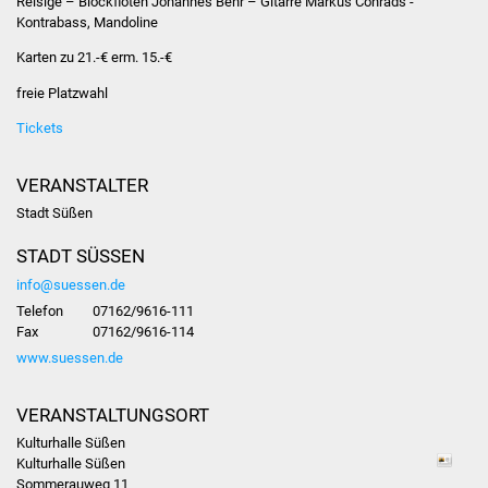
Reisige – Blockflöten Johannes Behr – Gitarre Markus Conrads -
Kontrabass, Mandoline
Was erledige ich wo
Karten zu 21.-€ erm. 15.-€
Dienstleistungen
freie Platzwahl
Tickets
Lebenslagen
VERANSTALTER
Formulare
Stadt Süßen
Bürgerinfos
STADT SÜSSEN
info@suessen.de
Bildung
Telefon
07162/9616-111
Fax
07162/9616-114
Schulen
www.suessen.de
Kindergärten
VERANSTALTUNGSORT
Kulturhalle Süßen
Kolping-Musikschule
Kulturhalle Süßen
Sommerauweg 11