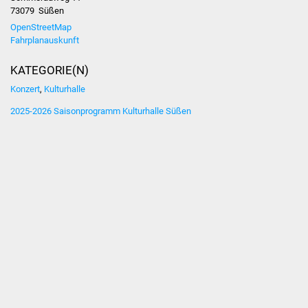
Volkshochschule
73079
Süßen
OpenStreetMap
Soziale Einrichtungen
Fahrplanauskunft
KATEGORIE(N)
Kirchen
Konzert
,
Kulturhalle
Lokale Agenda
2025-2026 Saisonprogramm Kulturhalle Süßen
Jugendhaus
Fachteam Jugend
Kinder- und
Familienzentrum
Stadtwerke
Suenergie