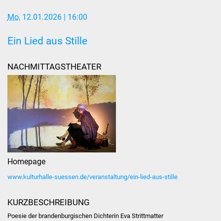
Mo
, 12.01.2026
| 16:00
Stadtverwaltung
Ein Lied aus Stille
Ansprechpartner
NACHMITTAGSTHEATER
Behördenwegweiser
Stellenangebote
Kontakt
Veröffentlichungen
Ortsrecht
Homepage
www.kulturhalle-suessen.de/veranstaltung/ein-lied-aus-stille
FNP / Bebauungspläne
KURZBESCHREIBUNG
Wahlen
Poesie der brandenburgischen Dichterin Eva Strittmatter