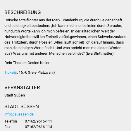
Stadtinfo
BESCHREIBUNG
Jubiläumsjahr 2021
Lyrische Streiflichter aus der Mark Brandenburg, die durch Leidenschaft
und Leichtigkeit bestechen: „Ich kann mich nur befreien durch Sprache,
nur durch Worte kann ich mich befreien. In der alltäglichen Welt der
Partnerstädte
Notwendigkeiten will ich Freiheit zurückgewinnen, einen Schwebezustand
des Trotzdem, durch Poesie.“ „Alles läuft schließlich darauf hinaus, dass
Projekte
man die richtigen Worte findet. Und was spricht man mit diesen Worten
aus? Was uns mit anderen Menschen verbindet.“ (Eva Strittmatter)
Schulentwicklung Bizet
Dein Theater: Gesine Keller
Tickets
: 16.-€ (freie Platzwahl)
Sanierung Hallenbad
Sanierung Bizethalle
VERANSTALTER
Stadt Süßen
Ortsentwicklung
STADT SÜSSEN
Presse
info@suessen.de
Telefon
07162/9616-111
Fax
07162/9616-114
Bürger & Service