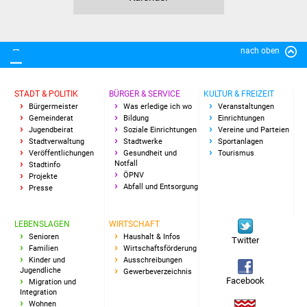
Veranstaltungen
Stadtfest
nach oben
Ostermarkt
STADT & POLITIK
BÜRGER & SERVICE
KULTUR & FREIZEIT
Einrichtungen
Bürgermeister
Was erledige ich wo
Veranstaltungen
Gemeinderat
Bildung
Einrichtungen
Jugendbeirat
Soziale Einrichtungen
Vereine und Parteien
Hallenbad
Stadtverwaltung
Stadtwerke
Sportanlagen
Veröffentlichungen
Gesundheit und
Tourismus
Notfall
Stadtbücherei
Stadtinfo
ÖPNV
Projekte
Abfall und Entsorgung
Presse
Stadtarchiv
LEBENSLAGEN
WIRTSCHAFT
Zehntscheuer
Senioren
Haushalt & Infos
Twitter
Familien
Wirtschaftsförderung
Bürgerhaus
Kinder und
Ausschreibungen
Jugendliche
Gewerbeverzeichnis
Facebook
Migration und
Kulturhalle
Integration
Wohnen