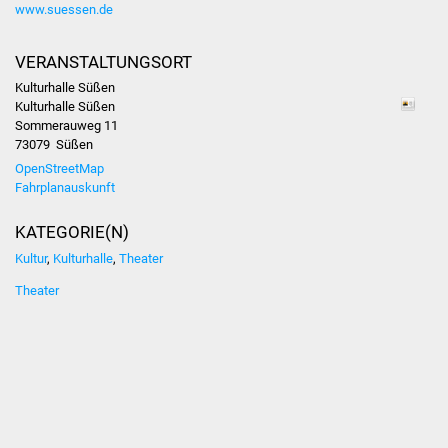
www.suessen.de
Was erledige ich wo
VERANSTALTUNGSORT
Dienstleistungen
Kulturhalle Süßen
Kulturhalle Süßen
Sommerauweg 11
Lebenslagen
73079
Süßen
OpenStreetMap
Formulare
Fahrplanauskunft
Bürgerinfos
KATEGORIE(N)
Kultur
,
Kulturhalle
,
Theater
Bildung
Theater
Schulen
Kindergärten
Kolping-Musikschule