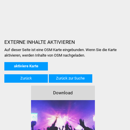
Volkshochschule
Soziale Einrichtungen
Kirchen
EXTERNE INHALTE AKTIVIEREN
Lokale Agenda
Auf dieser Seite ist eine OSM Karte eingebunden. Wenn Sie die Karte
aktivieren, werden Inhalte von OSM nachgeladen.
Jugendhaus
aktiviere Karte
Fachteam Jugend
Zurück
Zurück zur Suche
Kinder- und
Familienzentrum
Download
Stadtwerke
Suenergie