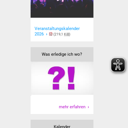
NETZMonitor
Gesundheit und Notfall
Veranstaltungskalender 
Ärzte und Apotheken
2026
(219,1
KiB
)
Pflege von Angehörigen
Was erledige ich wo?
Hitzewarnung / UV-
Index
ÖPNV
Bürgerbus (MOBS)
Abfall und Entsorgung
mehr erfahren
Kultur & Freizeit
Kalender