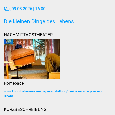
Mo
, 09.03.2026
| 16:00
Stadtverwaltung
Die kleinen Dinge des Lebens
Ansprechpartner
NACHMITTAGSTHEATER
Behördenwegweiser
Stellenangebote
Kontakt
Veröffentlichungen
Homepage
Ortsrecht
www.kulturhalle-suessen.de/veranstaltung/die-kleinen-dinges-des-
FNP / Bebauungspläne
lebens
Wahlen
KURZBESCHREIBUNG