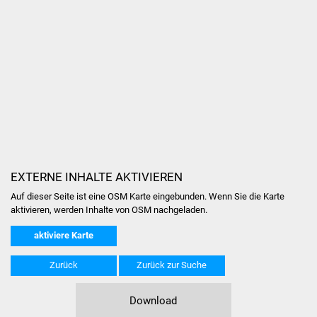
Volkshochschule
Soziale Einrichtungen
Kirchen
Lokale Agenda
Jugendhaus
Fachteam Jugend
EXTERNE INHALTE AKTIVIEREN
Auf dieser Seite ist eine OSM Karte eingebunden. Wenn Sie die Karte
Kinder- und
aktivieren, werden Inhalte von OSM nachgeladen.
Familienzentrum
aktiviere Karte
Stadtwerke
Zurück
Zurück zur Suche
Suenergie
Download