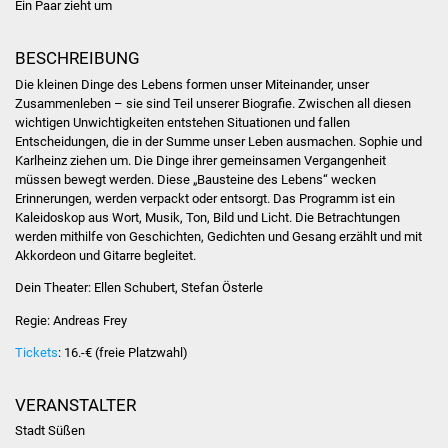
Ein Paar zieht um
Stadtinfo
BESCHREIBUNG
Jubiläumsjahr 2021
Die kleinen Dinge des Lebens formen unser Miteinander, unser
Zusammenleben – sie sind Teil unserer Biografie. Zwischen all diesen
Partnerstädte
wichtigen Unwichtigkeiten entstehen Situationen und fallen
Entscheidungen, die in der Summe unser Leben ausmachen. Sophie und
Projekte
Karlheinz ziehen um. Die Dinge ihrer gemeinsamen Vergangenheit
müssen bewegt werden. Diese „Bausteine des Lebens“ wecken
Erinnerungen, werden verpackt oder entsorgt. Das Programm ist ein
Schulentwicklung Bizet
Kaleidoskop aus Wort, Musik, Ton, Bild und Licht. Die Betrachtungen
werden mithilfe von Geschichten, Gedichten und Gesang erzählt und mit
Sanierung Hallenbad
Akkordeon und Gitarre begleitet.
Dein Theater: Ellen Schubert, Stefan Österle
Sanierung Bizethalle
Regie: Andreas Frey
Ortsentwicklung
Tickets
: 16.-€ (freie Platzwahl)
Presse
VERANSTALTER
Stadt Süßen
Bürger & Service