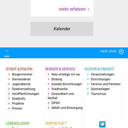
Veranstaltungen
mehr erfahren
Stadtfest
Ostermarkt
Kalender
Einrichtungen
nach oben
Hallenbad
Stadtbücherei
STADT & POLITIK
BÜRGER & SERVICE
KULTUR & FREIZEIT
Bürgermeister
Was erledige ich wo
Veranstaltungen
Gemeinderat
Bildung
Einrichtungen
Stadtarchiv
Jugendbeirat
Soziale Einrichtungen
Vereine und Parteien
Stadtverwaltung
Stadtwerke
Sportanlagen
Veröffentlichungen
Gesundheit und
Tourismus
Zehntscheuer
Notfall
Stadtinfo
ÖPNV
Projekte
Abfall und Entsorgung
Bürgerhaus
Presse
Kulturhalle
LEBENSLAGEN
WIRTSCHAFT