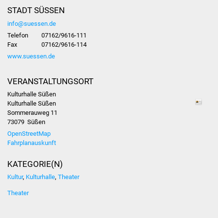
STADT SÜSSEN
Was erledige ich wo
info@suessen.de
Telefon
07162/9616-111
Dienstleistungen
Fax
07162/9616-114
www.suessen.de
Lebenslagen
VERANSTALTUNGSORT
Formulare
Kulturhalle Süßen
Kulturhalle Süßen
Bürgerinfos
Sommerauweg 11
73079
Süßen
Bildung
OpenStreetMap
Fahrplanauskunft
Schulen
KATEGORIE(N)
Kindergärten
Kultur
,
Kulturhalle
,
Theater
Theater
Kolping-Musikschule