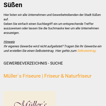
Süßen
Stadtverwaltung
Hier listen wir alle Unternehmen und Gewerbetreibenden der Stadt Süßen
auf.
Ansprechpartner
Geben Sie einfach einen Suchbegriff ein um entsprechende Treffer
auszuweisen oder lassen Sie die Suchmaske leer um alle Unternehmen
Behördenwegweiser
anzuzeigen.
Hinweis
Stellenangebote
Ihr eigenes Gewerbe wird nicht aufgelistet? Tragen Sie Ihr Gewerbe ein
und erstellen Sie einen Selbsteintrag. Hier gehts zum
Selbsteintrag.
Kontakt
GEWERBEVERZEICHNIS - SUCHE
Veröffentlichungen
Müller´s Friseure | Friseur & Naturfriseur
Ortsrecht
FNP / Bebauungspläne
Wahlen