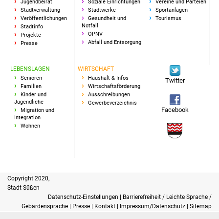
Jugendbeirat
Soziale Einrichtungen
Vereine und Parteien
Veranstaltungen
Stadtverwaltung
Stadtwerke
Sportanlagen
Veröffentlichungen
Gesundheit und
Tourismus
Stadtfest
Notfall
Stadtinfo
ÖPNV
Projekte
Abfall und Entsorgung
Presse
Ostermarkt
LEBENSLAGEN
WIRTSCHAFT
Einrichtungen
Senioren
Haushalt & Infos
Twitter
Familien
Wirtschaftsförderung
Hallenbad
Kinder und
Ausschreibungen
Jugendliche
Gewerbeverzeichnis
Facebook
Migration und
Stadtbücherei
Integration
Wohnen
Stadtarchiv
Zehntscheuer
Copyright 2020,
Bürgerhaus
Stadt Süßen
Datenschutz-Einstellungen
|
Barrierefreiheit / Leichte Sprache /
Gebärdensprache
|
Presse
|
Kontakt
|
Impressum/Datenschutz
|
Sitemap
Kulturhalle