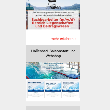
Volkshochschule
Soziale Einrichtungen
Kirchen
Lokale Agenda
mehr erfahren
Jugendhaus
Hallenbad: Saisonstart und
Webshop
Fachteam Jugend
Kinder- und
Familienzentrum
Stadtwerke
Suenergie