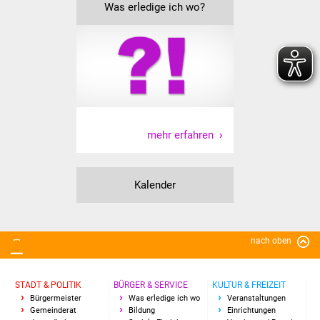
NETZMonitor
Was erledige ich wo?
Gesundheit und Notfall
Ärzte und Apotheken
Pflege von Angehörigen
mehr erfahren
Hitzewarnung / UV-
Index
Kalender
ÖPNV
Bürgerbus (MOBS)
nach oben
Abfall und Entsorgung
STADT & POLITIK
BÜRGER & SERVICE
KULTUR & FREIZEIT
Kultur & Freizeit
Bürgermeister
Was erledige ich wo
Veranstaltungen
Gemeinderat
Bildung
Einrichtungen