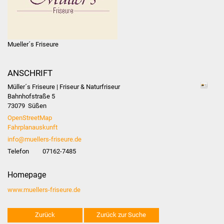
Stadtinfo
Jubiläumsjahr 2021
Mueller´s Friseure
Partnerstädte
ANSCHRIFT
Projekte
Müller´s Friseure | Friseur & Naturfriseur
Bahnhofstraße 5
Schulentwicklung Bizet
73079
Süßen
OpenStreetMap
Sanierung Hallenbad
Fahrplanauskunft
info@muellers-friseure.de
Sanierung Bizethalle
Telefon
07162-7485
Ortsentwicklung
Homepage
www.muellers-friseure.de
Presse
Zurück
Zurück zur Suche
Bürger & Service