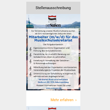
Stellenausschreibung
Was erledige ich wo
Dienstleistungen
Lebenslagen
Formulare
Bürgerinfos
Bildung
Schulen
Kindergärten
Mehr erfahren
Kolping-Musikschule