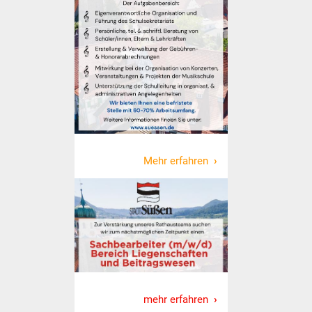
NETZMonitor
Gesundheit und Notfall
Ärzte und Apotheken
Pflege von Angehörigen
Hitzewarnung / UV-
Index
Mehr erfahren
ÖPNV
Bürgerbus (MOBS)
Abfall und Entsorgung
Kultur & Freizeit
mehr erfahren