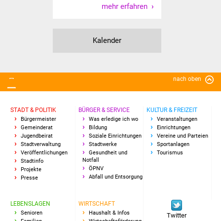
mehr erfahren
Vereine und Parteien
Selbsteintrag Vereine
Kalender
Beirat Süßener Vereine
nach oben
Sportanlagen
Tourismus
STADT & POLITIK
BÜRGER & SERVICE
KULTUR & FREIZEIT
Bürgermeister
Was erledige ich wo
Veranstaltungen
Gemeinderat
Bildung
Einrichtungen
Erlebnisregion
Jugendbeirat
Soziale Einrichtungen
Vereine und Parteien
Schwäbischer Albtrauf
Stadtverwaltung
Stadtwerke
Sportanlagen
Veröffentlichungen
Gesundheit und
Tourismus
Notfall
Stadtinfo
Route der
ÖPNV
Projekte
Industriekultur
Abfall und Entsorgung
Presse
Lebenslagen
LEBENSLAGEN
WIRTSCHAFT
Senioren
Haushalt & Infos
Twitter