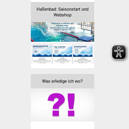
Veranstaltungen
Hallenbad: Saisonstart und
Webshop
Stadtfest
Ostermarkt
Einrichtungen
Hallenbad
Stadtbücherei
Was erledige ich wo?
Stadtarchiv
Zehntscheuer
Bürgerhaus
Kulturhalle