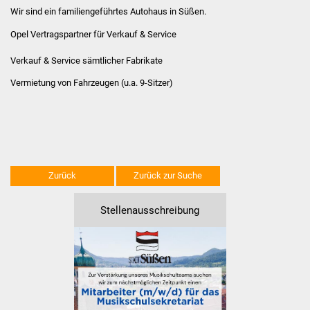
Volkshochschule
Wir sind ein familiengeführtes Autohaus in Süßen.
Opel Vertragspartner für Verkauf & Service
Soziale Einrichtungen
Verkauf & Service sämtlicher Fabrikate
Kirchen
Vermietung von Fahrzeugen (u.a. 9-Sitzer)
Lokale Agenda
Jugendhaus
Fachteam Jugend
Zurück
Zurück zur Suche
Kinder- und
Stellenausschreibung
Familienzentrum
Stadtwerke
Suenergie