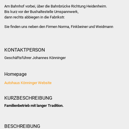
Am Bahnhof vorbei, über die Bahnbrücke Richtung Heidenheim.
Was erledige ich wo
Bis kurz vor der Bushaltestelle Umspannwerk,
dann rechts abbiegen in die Fabrikstr.
Dienstleistungen
Sie finden uns neben den Firmen Norma, Finkbeiner und Weidmann
Lebenslagen
KONTAKTPERSON
Formulare
Geschäftsführer
Johannes
Könninger
Bürgerinfos
Homepage
Bildung
Autohaus Könninger Website
Schulen
KURZBESCHREIBUNG
Kindergärten
Familienbetrieb mit langer Tradition.
Kolping-Musikschule
BESCHREIBUNG