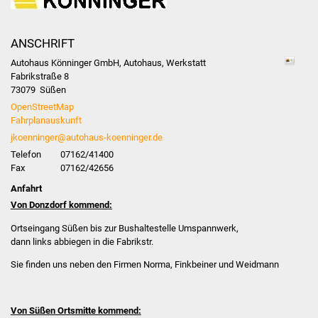
Stadtinfo
ANSCHRIFT
Jubiläumsjahr 2021
Autohaus Könninger GmbH, Autohaus, Werkstatt
Fabrikstraße 8
Partnerstädte
73079
Süßen
OpenStreetMap
Projekte
Fahrplanauskunft
jkoenninger@autohaus-koenninger.de
Schulentwicklung Bizet
Telefon
07162/41400
Fax
07162/42656
Sanierung Hallenbad
Anfahrt
Von Donzdorf kommend:
Sanierung Bizethalle
Ortseingang Süßen bis zur Bushaltestelle Umspannwerk,
dann links abbiegen in die Fabrikstr.
Ortsentwicklung
Sie finden uns neben den Firmen Norma, Finkbeiner und Weidmann
Presse
Bürger & Service
Von Süßen Ortsmitte kommend: