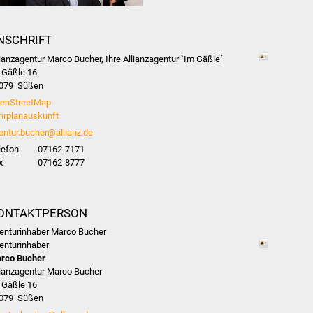
NSCHRIFT
lianzagentur Marco Bucher, Ihre Allianzagentur `Im Gäßle´
 Gäßle 16
079
Süßen
enStreetMap
hrplanauskunft
entur.bucher@allianz.de
lefon
07162-7171
x
07162-8777
ONTAKTPERSON
enturinhaber
Marco
Bucher
enturinhaber
rco
Bucher
lianzagentur Marco Bucher
 Gäßle 16
079
Süßen