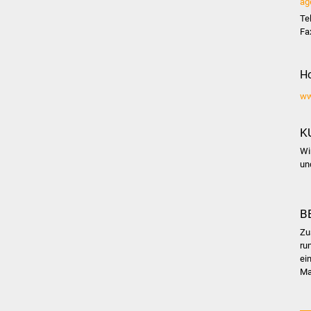
ag
Te
Fa
H
ww
K
Wi
un
B
Zu
ru
ei
Ma