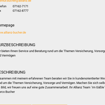
entur.bucher@allianz.de
lefon
07162-7171
x
07162-8777
omepage
w.allianz-bucher.de
URZBESCHREIBUNG
r bieten Ihnen Service und Beratung rund um die Themen Versicherung, Vorsorg
d Vermögen
ESCHREIBUNG
sammen mit meinem erfahrenen Team beraten wir Sie in kundenorientierter We
nd um die Themen Versicherung, Vorsorge und Vermögen. Machen Sie sich selb
n Bild, wir freuen uns auf eine gute Zusammenarbeit. Ihr Allianz Team `Im Gäßle
rco Bucher