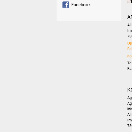
Facebook
A
Al
Im
73
Op
Fa
ag
Te
Fa
K
Ag
Ag
Ma
Al
Im
73