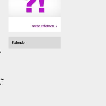
mehr erfahren
Kalender
e
ise
st
´