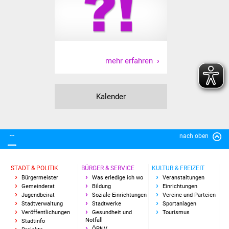
Volkshochschule
Soziale Einrichtungen
Kirchen
mehr erfahren
Lokale Agenda
Kalender
Jugendhaus
Fachteam Jugend
nach oben
Kinder- und
Familienzentrum
STADT & POLITIK
BÜRGER & SERVICE
KULTUR & FREIZEIT
Bürgermeister
Was erledige ich wo
Veranstaltungen
Stadtwerke
Gemeinderat
Bildung
Einrichtungen
Jugendbeirat
Soziale Einrichtungen
Vereine und Parteien
Stadtverwaltung
Stadtwerke
Sportanlagen
Suenergie
Veröffentlichungen
Gesundheit und
Tourismus
Notfall
Stadtinfo
ÖPNV