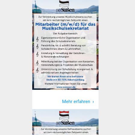
Stadtinfo
Jubiläumsjahr 2021
Partnerstädte
Projekte
Schulentwicklung Bizet
Sanierung Hallenbad
Sanierung Bizethalle
Mehr erfahren
Ortsentwicklung
Presse
Bürger & Service