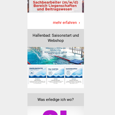
Was erledige ich wo
Dienstleistungen
mehr erfahren
Lebenslagen
Hallenbad: Saisonstart und
Webshop
Formulare
Bürgerinfos
Bildung
Schulen
Kindergärten
Was erledige ich wo?
Kolping-Musikschule