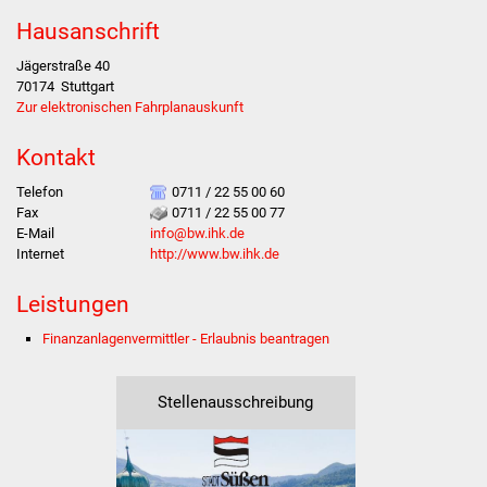
Hausanschrift
Stadtverwaltung
Jägerstraße 40
70174
Stuttgart
Ansprechpartner
Zur elektronischen Fahrplanauskunft
Behördenwegweiser
Kontakt
Telefon
0711 / 22 55 00 60
Stellenangebote
Fax
0711 / 22 55 00 77
E-Mail
info@bw.ihk.de
Kontakt
Internet
http://www.bw.ihk.de
Leistungen
Veröffentlichungen
Finanzanlagenvermittler - Erlaubnis beantragen
Ortsrecht
Stellenausschreibung
FNP / Bebauungspläne
Wahlen