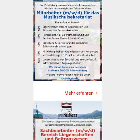
Stadtinfo
Jubiläumsjahr 2021
Partnerstädte
Projekte
Schulentwicklung Bizet
Sanierung Hallenbad
Mehr erfahren
Sanierung Bizethalle
Ortsentwicklung
Presse
Bürger & Service