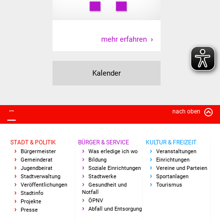
Volkshochschule
Soziale Einrichtungen
mehr erfahren
Kirchen
Kalender
Lokale Agenda
Jugendhaus
nach oben
Fachteam Jugend
Kinder- und
STADT & POLITIK
BÜRGER & SERVICE
KULTUR & FREIZEIT
Bürgermeister
Was erledige ich wo
Veranstaltungen
Familienzentrum
Gemeinderat
Bildung
Einrichtungen
Jugendbeirat
Soziale Einrichtungen
Vereine und Parteien
Stadtverwaltung
Stadtwerke
Sportanlagen
Stadtwerke
Veröffentlichungen
Gesundheit und
Tourismus
Notfall
Stadtinfo
Suenergie
ÖPNV
Projekte
Abfall und Entsorgung
Presse