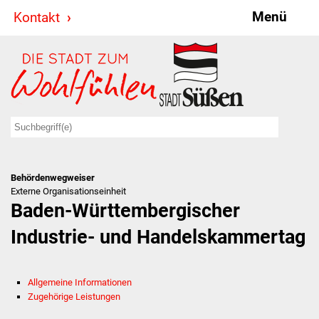
Menü
Kontakt
Stadt & Politik
Bürgermeister
Reden
Gemeinderat
Behördenwegweiser
Ausschüsse
Externe Organisationseinheit
Baden-Württembergischer
Ratsinformationssystem
Industrie- und Handelskammertag
Jugendbeirat
Allgemeine Informationen
Summerrockfestival
Zugehörige Leistungen
Hallenbadparty