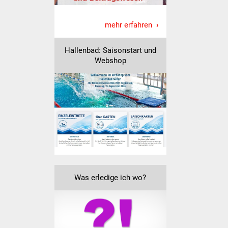
Was erledige ich wo
mehr erfahren
Dienstleistungen
Hallenbad: Saisonstart und
Webshop
Lebenslagen
Formulare
Bürgerinfos
Bildung
Schulen
Was erledige ich wo?
Kindergärten
Kolping-Musikschule