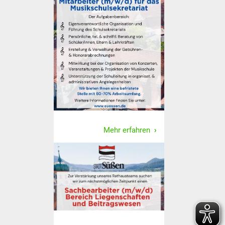
Vereine und Parteien
Selbsteintrag Vereine
Beirat Süßener Vereine
Sportanlagen
Tourismus
Mehr erfahren
Erlebnisregion
Schwäbischer Albtrauf
Route der
Industriekultur
Lebenslagen