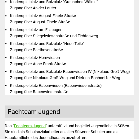
Kinderspielplatz und Bolzplatz "Grausches Wäldle"
Volkshochschule
Zugang über An der Lauter
Kinderspielplatz August-Eisele-Straße
Soziale Einrichtungen
Zugang über August-Eisele-Straße
Kinderspielplatz am Filsbogen
Kirchen
Zugang über Stiegelwiesenstraße und Fichtenweg
Kinderspielplatz und Bolzplatz "Neue Teile"
Lokale Agenda
Zugang über Beethovenstraße
Kinderspielplatz Hornwiesen
Jugendhaus
Zugang über Anne-Frank-Straße
Kinderspielplatz und Bolzplatz Rabenwiesen IV (Nikolaus-Groß-Weg)
Fachteam Jugend
Zugang über Nikolaus-Groß-Weg und Dietrich-Bonhoeffer-Weg
Kinderspielplatz Rabenwiesen (Rabenwiesenstraße)
Kinder- und
Zugang über Rabenwiesenstraße
Familienzentrum
Fachteam Jugend
Stadtwerke
Das "
Fachteam Jugend
" unterstützt und begleitet Jugendliche in Süßen.
Suenergie
Sie sind als Schulsozialarbeiter an allen Süßener Schulen und als
Hauptamtliche des Jugendhauses anzutreffen.