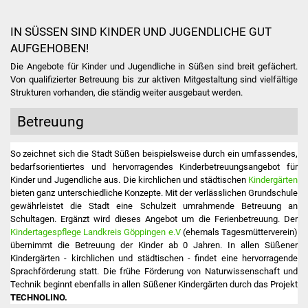
Stadtverwaltung
IN SÜSSEN SIND KINDER UND JUGENDLICHE GUT A
UFGEHOBEN!
Ansprechpartner
Die Angebote für Kinder und Jugendliche in Süßen sind breit gefächert.
Von qualifizierter Betreuung bis zur aktiven Mitgestaltung sind vielfältige
Strukturen vorhanden, die ständig weiter ausgebaut werden.
Behördenwegweiser
Betreuung
Stellenangebote
So zeichnet sich die Stadt Süßen beispielsweise durch ein umfassendes,
Kontakt
bedarfsorientiertes und hervorragendes Kinderbetreuungsangebot für
Kinder und Jugendliche aus. Die kirchlichen und städtischen
Kindergärten
Veröffentlichungen
bieten ganz unterschiedliche Konzepte. Mit der verlässlichen Grundschule
gewährleistet die Stadt eine Schulzeit umrahmende Betreuung an
Schultagen. Ergänzt wird dieses Angebot um die Ferienbetreuung. Der
Ortsrecht
Kindertagespflege Landkreis Göppingen e.V
(ehemals Tagesmütterverein)
übernimmt die Betreuung der Kinder ab 0 Jahren. In allen Süßener
FNP / Bebauungspläne
Kindergärten - kirchlichen und städtischen - findet eine hervorragende
Sprachförderung statt. Die frühe Förderung von Naturwissenschaft und
Technik beginnt ebenfalls in allen Süßener Kindergärten durch das Projekt
Wahlen
TECHNOLINO.