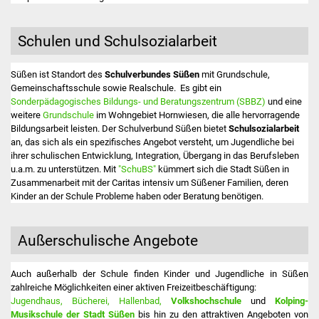
NETZMonitor
Schulen und Schulsozialarbeit
Gesundheit und Notfall
Ärzte und Apotheken
Süßen ist Standort des
Schulverbundes Süßen
mit Grundschule,
Gemeinschaftsschule sowie Realschule. Es gibt ein
Sonderpädagogisches Bildungs- und Beratungszentrum (SBBZ)
und eine
Pflege von Angehörigen
weitere
Grundschule
im Wohngebiet Hornwiesen, die alle hervorragende
Bildungsarbeit leisten. Der Schulverbund Süßen bietet
Schulsozialarbeit
Hitzewarnung / UV-
an, das sich als ein spezifisches Angebot versteht, um Jugendliche bei
ihrer schulischen Entwicklung, Integration, Übergang in das Berufsleben
Index
u.a.m. zu unterstützen. Mit
"SchuBS"
kümmert sich die Stadt Süßen in
Zusammenarbeit mit der Caritas intensiv um Süßener Familien, deren
ÖPNV
Kinder an der Schule Probleme haben oder Beratung benötigen.
Bürgerbus (MOBS)
Außerschulische Angebote
Abfall und Entsorgung
Auch außerhalb der Schule finden Kinder und Jugendliche in Süßen
zahlreiche Möglichkeiten einer aktiven Freizeitbeschäftigung:
Kultur & Freizeit
Jugendhaus,
Bücherei,
Hallenbad,
Volkshochschule
und
Kolping-
Musikschule der Stadt Süßen
bis hin zu den attraktiven Angeboten von