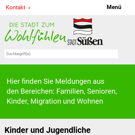
Menü
Kontakt
Stadt & Politik
Bürgermeister
Reden
Gemeinderat
Ausschüsse
Hier finden Sie Meldungen aus
den Bereichen: Familien, Senioren,
Ratsinformationssystem
Kinder, Migration und Wohnen
Jugendbeirat
Summerrockfestival
Kinder und Jugendliche
Hallenbadparty