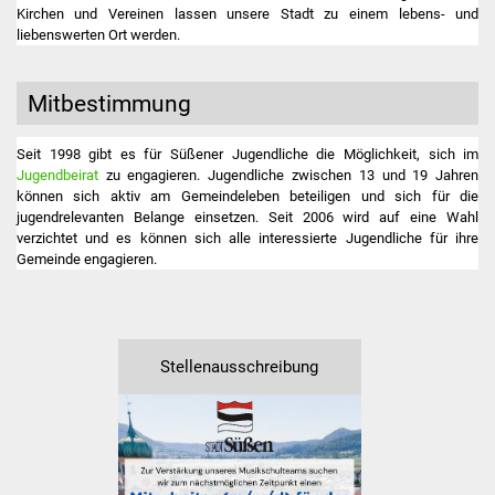
Veranstaltungen
Kirchen und Vereinen lassen unsere Stadt zu einem lebens- und
liebenswerten Ort werden.
Stadtfest
Mitbestimmung
Ostermarkt
Seit 1998 gibt es für Süßener Jugendliche die Möglichkeit, sich im
Einrichtungen
Jugendbeirat
zu engagieren. Jugendliche zwischen 13 und 19 Jahren
können sich aktiv am Gemeindeleben beteiligen und sich für die
Hallenbad
jugendrelevanten Belange einsetzen. Seit 2006 wird auf eine Wahl
verzichtet und es können sich alle interessierte Jugendliche für ihre
Gemeinde engagieren.
Stadtbücherei
Stadtarchiv
Stellenausschreibung
Zehntscheuer
Bürgerhaus
Kulturhalle