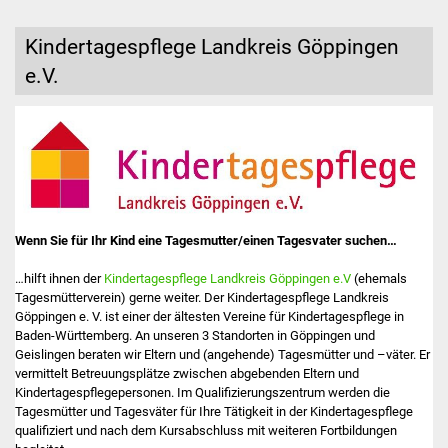
Stadtinfo
Kindertagespflege Landkreis Göppingen
Jubiläumsjahr 2021
e.V.
Partnerstädte
Projekte
Schulentwicklung Bizet
Wenn Sie für Ihr Kind eine Tagesmutter/einen Tagesvater suchen…
Sanierung Hallenbad
…hilft ihnen der
Kindertagespflege Landkreis Göppingen e.V
(ehemals
Sanierung Bizethalle
Tagesmütterverein) gerne weiter. Der Kindertagespflege Landkreis
Göppingen e. V. ist einer der ältesten Vereine für Kindertagespflege in
Baden-Württemberg. An unseren 3 Standorten in Göppingen und
Ortsentwicklung
Geislingen beraten wir Eltern und (angehende) Tagesmütter und –väter. Er
vermittelt Betreuungsplätze zwischen abgebenden Eltern und
Presse
Kindertagespflegepersonen. Im Qualifizierungszentrum werden die
Tagesmütter und Tagesväter für Ihre Tätigkeit in der Kindertagespflege
qualifiziert und nach dem Kursabschluss mit weiteren Fortbildungen
Bürger & Service