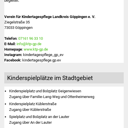
begleitet.
Was erledige ich wo
Verein für Kindertagespflege Landkreis Göppingen e. V.
Ziegelstraße 35
Dienstleistungen
73033 Göppingen
Lebenslagen
Telefon
:
07161 96 33 10
E-Mail:
info@ktp-gp.de
Homepage
:
www.ktp-gp.de
Formulare
Instagram:
kindertagespflege_gp_ev
Facebook:
kindertagespflege.gp.ev
Bürgerinfos
Kinderspielplätze im Stadtgebiet
Bildung
Schulen
Kinderspielplatz und Bolzplatz Geigenwiesen
Zugang über Familie-Lang-Weg und Ottenheimerweg
Kindergärten
Kinderspielplatz Küblerstraße
Zugang über Küblerstraße
Spielplatz und Bolzplatz an der Lauter
Kolping-Musikschule
Zugang über An der Lauter