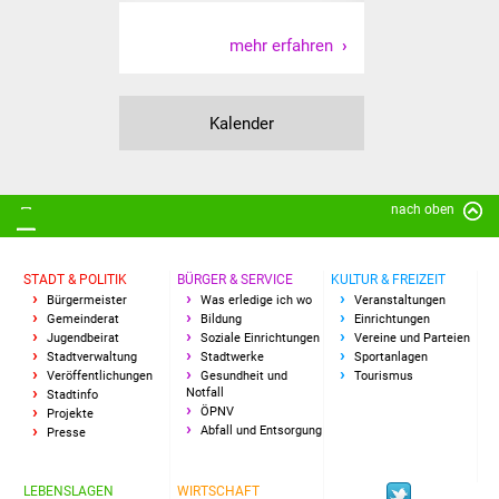
Freundeskreis Asyl
mehr erfahren
Ukraine-Hilfe
Kalender
Wohnen
Bauen in Süßen
nach oben
Wohnimmobilien +
Baugrundstücke
STADT & POLITIK
BÜRGER & SERVICE
KULTUR & FREIZEIT
Bürgermeister
Was erledige ich wo
Veranstaltungen
Wirtschaft
Gemeinderat
Bildung
Einrichtungen
Jugendbeirat
Soziale Einrichtungen
Vereine und Parteien
Stadtverwaltung
Stadtwerke
Sportanlagen
Haushalt & Infos
Veröffentlichungen
Gesundheit und
Tourismus
Notfall
Stadtinfo
ÖPNV
Projekte
Wirtschaftsförderung
Abfall und Entsorgung
Presse
Gewerbeimmobilien
LEBENSLAGEN
WIRTSCHAFT