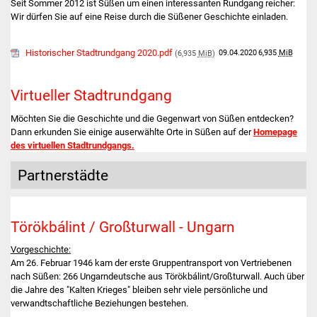
Seit Sommer 2012 ist Süßen um einen interessanten Rundgang reicher:
Wir dürfen Sie auf eine Reise durch die Süßener Geschichte einladen.
Typ
Name
Datum
Größe
Historischer Stadtrundgang 2020.pdf
09.04.2020
6,935
MiB
(6,935
MiB
)
Virtueller Stadtrundgang
Möchten Sie die Geschichte und die Gegenwart von Süßen entdecken?
Dann erkunden Sie einige auserwählte Orte in Süßen auf der
Homepage
des virtuellen Stadtrundgangs.
Partnerstädte
Törökbálint / Großturwall - Ungarn
Vorgeschichte:
Am 26. Februar 1946 kam der erste Gruppentransport von Vertriebenen
nach Süßen: 266 Ungarndeutsche aus Törökbálint/Großturwall. Auch über
die Jahre des "Kalten Krieges" bleiben sehr viele persönliche und
verwandtschaftliche Beziehungen bestehen.