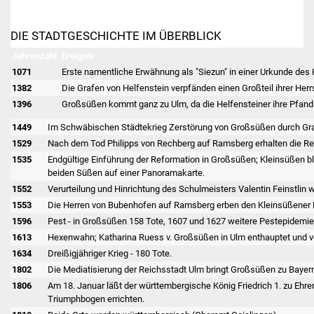
NETZMonitor
DIE STADTGESCHICHTE IM ÜBERBLICK
Gesundheit und Notfall
Jahreszahl
Ereignis
Ärzte und Apotheken
1071
Erste namentliche Erwähnung als "Siezun" in einer Urkunde des 
1382
Die Grafen von Helfenstein verpfänden einen Großteil ihrer Her
Pflege von Angehörigen
1396
Großsüßen kommt ganz zu Ulm, da die Helfensteiner ihre Pfand
1449
Im Schwäbischen Städtekrieg Zerstörung von Großsüßen durch Graf
Hitzewarnung / UV-
1529
Nach dem Tod Philipps von Rechberg auf Ramsberg erhalten die R
Index
1535
Endgültige Einführung der Reformation in Großsüßen; Kleinsüßen blei
beiden Süßen auf einer Panoramakarte.
ÖPNV
1552
Verurteilung und Hinrichtung des Schulmeisters Valentin Feinstlin 
1553
Die Herren von Bubenhofen auf Ramsberg erben den Kleinsüßener 
Bürgerbus (MOBS)
1596
Pest - in Großsüßen 158 Tote, 1607 und 1627 weitere Pestepidemie
1613
Hexenwahn; Katharina Ruess v. Großsüßen in Ulm enthauptet und v
Abfall und Entsorgung
1634
Dreißigjähriger Krieg - 180 Tote.
1802
Die Mediatisierung der Reichsstadt Ulm bringt Großsüßen zu Bayer
Kultur & Freizeit
1806
Am 18. Januar läßt der württembergische König Friedrich 1. zu E
Triumphbogen errichten.