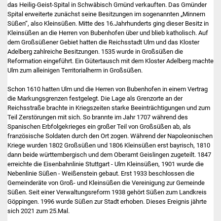
Volkshochschule
das Heilig-Geist-Spital in Schwäbisch Gmünd verkauften. Das Gmünder
Spital erweiterte zunächst seine Besitzungen im sogenannten „Minnern
Süßen“, also Kleinsüßen. Mitte des 16.Jahrhunderts ging dieser Besitz in
Soziale Einrichtungen
Kleinsüßen an die Herren von Bubenhofen über und blieb katholisch. Auf
dem Großsüßener Gebiet hatten die Reichsstadt Ulm und das Kloster
Kirchen
Adelberg zahlreiche Besitzungen. 1535 wurde in Großsüßen die
Reformation eingeführt. Ein Gütertausch mit dem Kloster Adelberg machte
Ulm zum alleinigen Territorialherrn in Großsüßen.
Lokale Agenda
Schon 1610 hatten Ulm und die Herren von Bubenhofen in einem Vertrag
Jugendhaus
die Markungsgrenzen festgelegt. Die Lage als Grenzorte an der
Reichsstraße brachte in Kriegszeiten starke Beeinträchtigungen und zum
Teil Zerstörungen mit sich. So brannte im Jahr 1707 während des
Fachteam Jugend
Spanischen Erbfolgekrieges ein großer Teil von Großsüßen ab, als
französische Soldaten durch den Ort zogen. Während der Napoleonischen
Kinder- und
Kriege wurden 1802 Großsüßen und 1806 Kleinsüßen erst bayrisch, 1810
dann beide württembergisch und dem Oberamt Geislingen zugeteilt. 1847
Familienzentrum
erreichte die Eisenbahnlinie Stuttgart - Ulm Kleinsüßen, 1901 wurde die
Nebenlinie Süßen - Weißenstein gebaut. Erst 1933 beschlossen die
Stadtwerke
Gemeinderäte von Groß- und Kleinsüßen die Vereinigung zur Gemeinde
Süßen. Seit einer Verwaltungsreform 1938 gehört Süßen zum Landkreis
Suenergie
Göppingen. 1996 wurde Süßen zur Stadt erhoben. Dieses Ereignis jährte
sich 2021 zum 25.Mal.