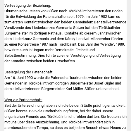
Verfestigung der Beziehung:
Ökumenische Reisen von Süßen nach Törökbálint bereiteten den Boden
für die Entwicklung der Patenschaften seit 1979. Im Jahr 1982 kam es
zum ersten Kontakt zwischen den beiden Gemeinden: Der stellvertretende
Vorsitzende des Liederkranzes Germania Süßen traf den Törökbálinter
Bürgermeister im dortigen Rathaus. Kontakte ab diesem Jahr zwischen
dem Liederkranz Germania und dem Károly-Lendvai-Männerchor führten
zu einer Konzertreise 1987 nach Törökbálint. Das Jahr der "Wende", 1989,
bewirkte auch in Ungarn mehr Demokratie, Freiheit und
Selbstbestimmung. Dies führte zu einer Verstetigung und Verfestigung
der Kontakte zwischen beiden Ortschaften.
Besiegelung der Patenschaft:
Am 16. Juni 1990 wurde die Patenschaftsurkunde zwischen den beiden
Gemeinden in Törökbálint vom dortigen Bürgermeister Josef Gigler und
dem stellvertretenden Bürgermeister Karl Müller, Süßen unterzeichnet.
Weg zur Partnerschaft:
Seit der Unterzeichnung haben sich die beiden Städte prächtig entwickelt.
Süßen konnte 1996 die Stadterhebung feiern, bei der dabei unsere
ungarischen Freunde aus Törökbálint nicht fehlen durften. Sie freuten sich
mit uns über diese Auszeichnung. Und Törökbálint verändert sich in
atemberaubendem Tempo, so dass es bei jedem Besuch etwas Neues zu