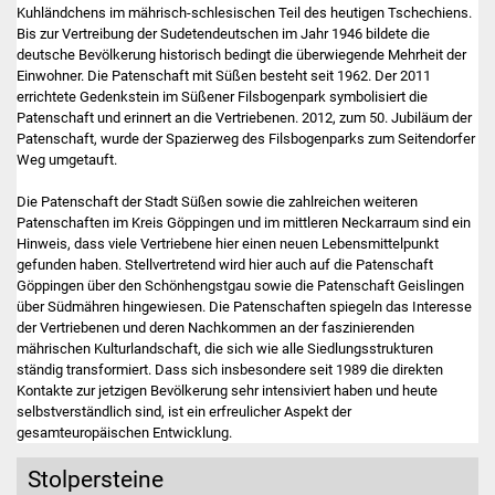
Kuhländchens im mährisch-schlesischen Teil des heutigen Tschechiens.
Bis zur Vertreibung der Sudetendeutschen im Jahr 1946 bildete die
deutsche Bevölkerung historisch bedingt die überwiegende Mehrheit der
Einwohner. Die Patenschaft mit Süßen besteht seit 1962. Der 2011
errichtete Gedenkstein im Süßener Filsbogenpark symbolisiert die
Patenschaft und erinnert an die Vertriebenen. 2012, zum 50. Jubiläum der
Patenschaft, wurde der Spazierweg des Filsbogenparks zum Seitendorfer
Weg umgetauft.
Die Patenschaft der Stadt Süßen sowie die zahlreichen weiteren
Patenschaften im Kreis Göppingen und im mittleren Neckarraum sind ein
Hinweis, dass viele Vertriebene hier einen neuen Lebensmittelpunkt
gefunden haben. Stellvertretend wird hier auch auf die Patenschaft
Göppingen über den Schönhengstgau sowie die Patenschaft Geislingen
über Südmähren hingewiesen. Die Patenschaften spiegeln das Interesse
der Vertriebenen und deren Nachkommen an der faszinierenden
mährischen Kulturlandschaft, die sich wie alle Siedlungsstrukturen
ständig transformiert. Dass sich insbesondere seit 1989 die direkten
Kontakte zur jetzigen Bevölkerung sehr intensiviert haben und heute
selbstverständlich sind, ist ein erfreulicher Aspekt der
gesamteuropäischen Entwicklung.
Stolpersteine