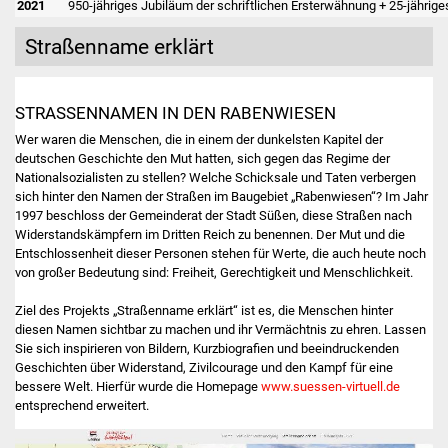
2021
950-jähriges Jubiläum der schriftlichen Ersterwähnung + 25-jährig
Vereine und Parteien
Straßenname erklärt
Selbsteintrag Vereine
STRASSENNAMEN IN DEN RABENWIESEN
Beirat Süßener Vereine
Wer waren die Menschen, die in einem der dunkelsten Kapitel der
deutschen Geschichte den Mut hatten, sich gegen das Regime der
Sportanlagen
Nationalsozialisten zu stellen? Welche Schicksale und Taten verbergen
sich hinter den Namen der Straßen im Baugebiet „Rabenwiesen“? Im Jahr
Tourismus
1997 beschloss der Gemeinderat der Stadt Süßen, diese Straßen nach
Widerstandskämpfern im Dritten Reich zu benennen. Der Mut und die
Entschlossenheit dieser Personen stehen für Werte, die auch heute noch
Erlebnisregion
von großer Bedeutung sind: Freiheit, Gerechtigkeit und Menschlichkeit.
Schwäbischer Albtrauf
Ziel des Projekts „Straßenname erklärt“ ist es, die Menschen hinter
diesen Namen sichtbar zu machen und ihr Vermächtnis zu ehren. Lassen
Route der
Sie sich inspirieren von Bildern, Kurzbiografien und beeindruckenden
Industriekultur
Geschichten über Widerstand, Zivilcourage und den Kampf für eine
bessere Welt. Hierfür wurde die Homepage
www.suessen-virtuell.de
Lebenslagen
entsprechend erweitert.