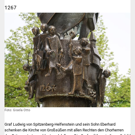
1267
IKG Auen
Ausschreibungen
Öffentliche
Ausschreibung
Europaweite
Ausschreibung
Beschränkte
Ausschreibung
Freihändige Vergabe
Foto: Gisela Otto
Gewerbeverzeichnis
Graf Ludwig von Spitzenberg-Helfenstein und sein Sohn Eberhard
Gewerbe - Selbsteintrag
schenken die Kirche von Großsüßen mit allen Rechten den Chorherren