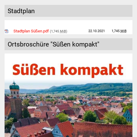
Stadtplan
Stadtverwaltung
Typ
Name
Datum
Größe
Ansprechpartner
Stadtplan Süßen.pdf
22.10.2021
1,745
MiB
(1,745
MiB
)
Behördenwegweiser
Ortsbroschüre "Süßen kompakt"
Stellenangebote
Kontakt
Veröffentlichungen
Ortsrecht
FNP / Bebauungspläne
Wahlen