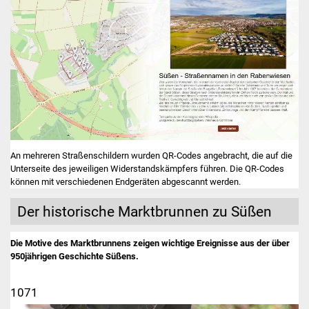
Senioren
Stadtseniorenrat
Sommerwochen für
Ältere
Seniorenwohn- und
Pflegeheim
An mehreren Straßenschildern wurden QR-Codes angebracht, die auf die
Familien
Unterseite des jeweiligen Widerstandskämpfers führen. Die QR-Codes
können mit verschiedenen Endgeräten abgescannt werden.
Familientreff
Der historische Marktbrunnen zu Süßen
Kinder und Jugendliche
Die Motive des Marktbrunnens zeigen wichtige Ereignisse aus der über
950jährigen Geschichte Süßens.
Schülerferienprogramm
1071
Migration und Integration