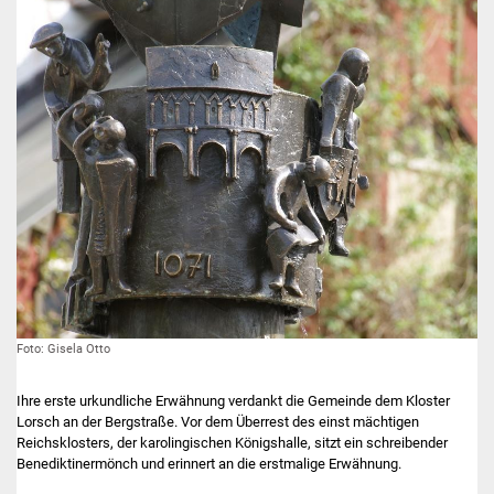
Freundeskreis Asyl
Ukraine-Hilfe
Wohnen
Bauen in Süßen
Wohnimmobilien +
Baugrundstücke
Wirtschaft
Foto: Gisela Otto
Haushalt & Infos
Ihre erste urkundliche Erwähnung verdankt die Gemeinde dem Kloster
Wirtschaftsförderung
Lorsch an der Bergstraße. Vor dem Überrest des einst mächtigen
Reichsklosters, der karolingischen Königshalle, sitzt ein schreibender
Benediktinermönch und erinnert an die erstmalige Erwähnung.
Gewerbeimmobilien