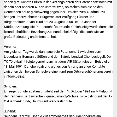
sehen gibt. Konnte Süßen in den Anfangsjahren der Patenschaft noch mit
der ein oder anderen Aktion unterstützen, so stehen sich die beiden
Gemeinden heute gleichwertig gegenüber. Um dies zum Ausdruck zu
bringen unterzeichneten Bürgermeister Wolfgang Lützner und
Bürgermeister Istvan Turai am 20. August 2000, im 10. Jahr der
Städtebeziehung, die Partnerschaftsurkunde. Gleichzeitig wurde damit die
freundschaftliche Beziehung zueinander bekräftigt, die nach wie vor
große Bedeutung und Intensität hat.
Vereine:
Am gleichen Tag wurde dann auch die Patenschaft zwischen dem
Liederkranz Germania Süßen und dem Károly-Lendvai-Chor besiegelt. Der
TC Törökbálint folgte gemeinsam mit dem VfR Süßen diesem Beispiel am
18. Mai 1991. Daneben gab und gibt es von Anfang an enge Kontakte
zwischen den beiden Schachvereinen und zum Ortsverschönerungsverein
in Törökbálint.
Schulen:
Ein reger Schüleraustausch steht seit dem 1. Oktober 1991 im Mittelpunkt
der Partnerschaft zwischen lgnaz-Zimandy-Schule Törökbálint und der J.-
G.-Fischer-Grund-, Haupt- und Werkrealschule.
Jugend:
Seit dem Jahr 2010 ist die Zusammenarbeit der Jugendbeiräte ein