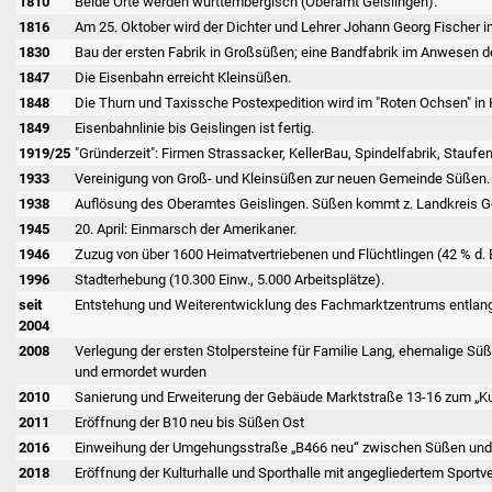
1810
Beide Orte werden württembergisch (Oberamt Geislingen).
Veranstaltungen
1816
Am 25. Oktober wird der Dichter und Lehrer Johann Georg Fischer 
1830
Bau der ersten Fabrik in Großsüßen; eine Bandfabrik im Anwesen de
Stadtfest
1847
Die Eisenbahn erreicht Kleinsüßen.
1848
Die Thurn und Taxissche Postexpedition wird im "Roten Ochsen" in 
Ostermarkt
1849
Eisenbahnlinie bis Geislingen ist fertig.
1919/25
"Gründerzeit": Firmen Strassacker, KellerBau, Spindelfabrik, Stauf
Einrichtungen
1933
Vereinigung von Groß- und Kleinsüßen zur neuen Gemeinde Süßen.
1938
Auflösung des Oberamtes Geislingen. Süßen kommt z. Landkreis G
Hallenbad
1945
20. April: Einmarsch der Amerikaner.
1946
Zuzug von über 1600 Heimatvertriebenen und Flüchtlingen (42 % d. E
Stadtbücherei
1996
Stadterhebung (10.300 Einw., 5.000 Arbeitsplätze).
seit
Entstehung und Weiterentwicklung des Fachmarktzentrums entlang
Stadtarchiv
2004
2008
Verlegung der ersten Stolpersteine für Familie Lang, ehemalige Süß
Zehntscheuer
und ermordet wurden
2010
Sanierung und Erweiterung der Gebäude Marktstraße 13-16 zum „Ku
Bürgerhaus
2011
Eröffnung der B10 neu bis Süßen Ost
2016
Einweihung der Umgehungsstraße „B466 neu“ zwischen Süßen und
Kulturhalle
2018
Eröffnung der Kulturhalle und Sporthalle mit angegliedertem Spor