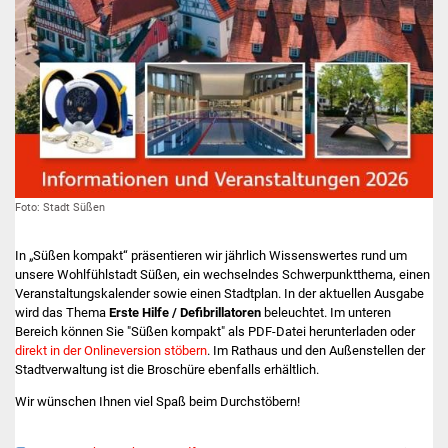
Stadtinfo
Jubiläumsjahr 2021
Partnerstädte
Projekte
Schulentwicklung Bizet
Foto: Stadt Süßen
Sanierung Hallenbad
In „Süßen kompakt“ präsentieren wir jährlich Wissenswertes rund um
unsere Wohlfühlstadt Süßen, ein wechselndes Schwerpunktthema, einen
Veranstaltungskalender sowie einen Stadtplan. In der aktuellen Ausgabe
Sanierung Bizethalle
wird das Thema
Erste Hilfe / Defibrillatoren
beleuchtet. Im unteren
Bereich können Sie "Süßen kompakt" als PDF-Datei herunterladen oder
Ortsentwicklung
direkt in der Onlineversion stöbern
. Im Rathaus und den Außenstellen der
Stadtverwaltung ist die Broschüre ebenfalls erhältlich.
Presse
Wir wünschen Ihnen viel Spaß beim Durchstöbern!
Typ
Name
Datum
Größe
Bürger & Service