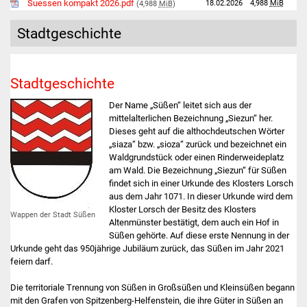
Suessen kompakt 2026.pdf
18.02.2026
4,988
MiB
(4,988
MiB
)
Was erledige ich wo
Stadtgeschichte
Dienstleistungen
Stadtgeschichte
Lebenslagen
Der Name „Süßen“ leitet sich aus der
mittelalterlichen Bezeichnung „Siezun“ her.
Formulare
Dieses geht auf die althochdeutschen Wörter
„siaza“ bzw. „sioza“ zurück und bezeichnet ein
Bürgerinfos
Waldgrundstück oder einen Rinderweideplatz
am Wald. Die Bezeichnung „Siezun“ für Süßen
findet sich in einer Urkunde des Klosters Lorsch
Bildung
aus dem Jahr 1071. In dieser Urkunde wird dem
Kloster Lorsch der Besitz des Klosters
Wappen der Stadt Süßen
Schulen
Altenmünster bestätigt, dem auch ein Hof in
Süßen gehörte. Auf diese erste Nennung in der
Urkunde geht das 950jährige Jubiläum zurück, das Süßen im Jahr 2021
Kindergärten
feiern darf.
Kolping-Musikschule
Die territoriale Trennung von Süßen in Großsüßen und Kleinsüßen begann
mit den Grafen von Spitzenberg-Helfenstein, die ihre Güter in Süßen an