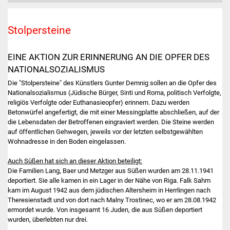
Stolpersteine
EINE AKTION ZUR ERINNERUNG AN DIE OPFER DES
NATIONALSOZIALISMUS
Die "Stolpersteine" des Künstlers Gunter Demnig sollen an die Opfer des
Nationalsozialismus (Jüdische Bürger, Sinti und Roma, politisch Verfolgte,
religiös Verfolgte oder Euthanasieopfer) erinnern. Dazu werden
Betonwürfel angefertigt, die mit einer Messingplatte abschließen, auf der
die Lebensdaten der Betroffenen eingraviert werden. Die Steine werden
auf öffentlichen Gehwegen, jeweils vor der letzten selbstgewählten
Wohnadresse in den Boden eingelassen.
Auch Süßen hat sich an dieser Aktion beteiligt:
Die Familien Lang, Baer und Metzger aus Süßen wurden am 28.11.1941
deportiert. Sie alle kamen in ein Lager in der Nähe von Riga. Falk Sahm
kam im August 1942 aus dem jüdischen Altersheim in Herrlingen nach
Theresienstadt und von dort nach Malny Trostinec, wo er am 28.08.1942
ermordet wurde. Von insgesamt 16 Juden, die aus Süßen deportiert
wurden, überlebten nur drei.