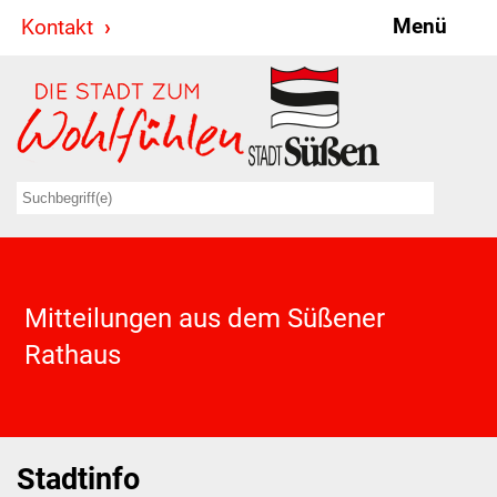
Menü
Kontakt
Stadt & Politik
Bürgermeister
Reden
Gemeinderat
Ausschüsse
Mitteilungen aus dem Süßener
Ratsinformationssystem
Rathaus
Jugendbeirat
Summerrockfestival
Stadtinfo
Hallenbadparty