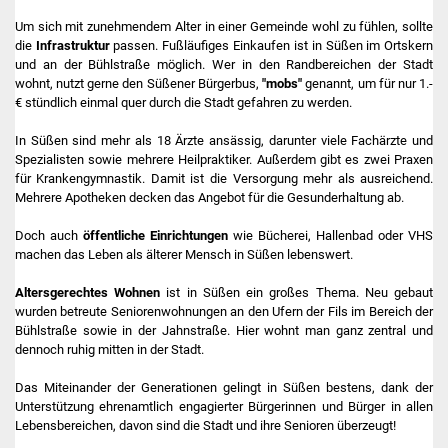
Stadtinfo
Um sich mit zunehmendem Alter in einer Gemeinde wohl zu fühlen, sollte
die
Infrastruktur
passen. Fußläufiges Einkaufen ist in Süßen im Ortskern
Jubiläumsjahr 2021
und an der Bühlstraße möglich. Wer in den Randbereichen der Stadt
wohnt, nutzt gerne den Süßener Bürgerbus,
"mobs"
genannt, um für nur 1.-
€ stündlich einmal quer durch die Stadt gefahren zu werden.
Partnerstädte
In Süßen sind mehr als 18 Ärzte ansässig, darunter viele Fachärzte und
Projekte
Spezialisten sowie mehrere Heilpraktiker. Außerdem gibt es zwei Praxen
für Krankengymnastik. Damit ist die Versorgung mehr als ausreichend.
Mehrere Apotheken decken das Angebot für die Gesunderhaltung ab.
Schulentwicklung Bizet
Doch auch
öffentliche Einrichtungen
wie Bücherei, Hallenbad oder VHS
Sanierung Hallenbad
machen das Leben als älterer Mensch in Süßen lebenswert.
Altersgerechtes Wohnen
ist in Süßen ein großes Thema. Neu gebaut
Sanierung Bizethalle
wurden betreute Seniorenwohnungen an den Ufern der Fils im Bereich der
Bühlstraße sowie in der Jahnstraße. Hier wohnt man ganz zentral und
Ortsentwicklung
dennoch ruhig mitten in der Stadt.
Das Miteinander der Generationen gelingt in Süßen bestens, dank der
Presse
Unterstützung ehrenamtlich engagierter Bürgerinnen und Bürger in allen
Lebensbereichen, davon sind die Stadt und ihre Senioren überzeugt!
Bürger & Service