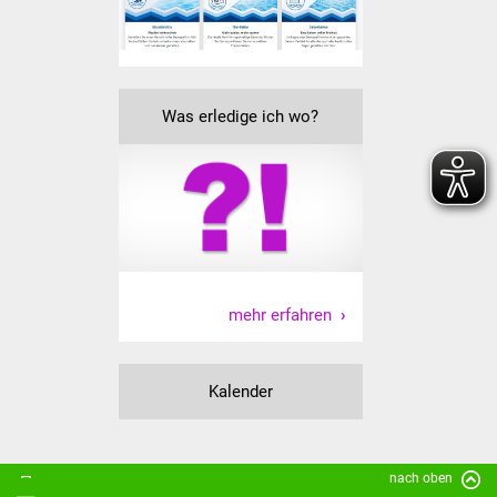
NETZMonitor
Gesundheit und Notfall
Ärzte und Apotheken
Was erledige ich wo?
Pflege von Angehörigen
Hitzewarnung / UV-
Index
ÖPNV
mehr erfahren
Bürgerbus (MOBS)
Kalender
Abfall und Entsorgung
Kultur & Freizeit
nach oben