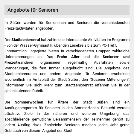
Angebote für Senioren
Stadtverwaltung
In Süßen werden für Seniorinnen und Senioren die verschiedensten
Ansprechpartner
Freizeitaktivitäten angeboten.
Der
Stadtseniorenrat
hat zahlreiche interessante Aktivitäten im Programm
Behördenwegweiser
- von der Wasser-Gymnastik, über den Lesekreis bis zum PC-Treff.
Ehrenamtlich Engagierte bieten in verschiedensten Gruppen zahlreiche
Stellenangebote
Unternehmungen an. Das
Frohe Alter
und die
Senioren- und
Freizeitwanderer
organisieren regelmäßig Ausfahrten sowie
Wanderungen, die fast immer ausgebucht sind. Die Angebote des
Kontakt
Stadtseniorenrates und andere Angebote für Senioren erscheinen
wöchentlich im Amtsblatt der Stadt Süßen, den "Süßener Mitteilungen".
Veröffentlichungen
Informieren Sie sich! Mehr zum Stadtseniorenrat erfahren Sie in der
gleichlautenden Rubrik.
Ortsrecht
Die
Sommerwochen für Ältere
der Stadt Süßen sind ein
Ausflugsprogramm für Senioren in den Sommerferien. Besucht werden
FNP / Bebauungspläne
attraktive Ziele in der näheren und weiteren Umgebung, das
abschließende gemütliche Beisammensein der Teilnehmer gehört zu
Wahlen
jedem Ausflug dazu. Zahlreiche Senioren machen jedes Jahr gerne
Gebrauch von diesem Angebot der Stadt.