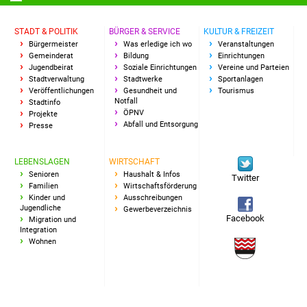
Veranstaltungen
STADT & POLITIK
BÜRGER & SERVICE
KULTUR & FREIZEIT
Stadtfest
Bürgermeister
Was erledige ich wo
Veranstaltungen
Gemeinderat
Bildung
Einrichtungen
Ostermarkt
Jugendbeirat
Soziale Einrichtungen
Vereine und Parteien
Stadtverwaltung
Stadtwerke
Sportanlagen
Veröffentlichungen
Gesundheit und
Tourismus
Einrichtungen
Notfall
Stadtinfo
ÖPNV
Projekte
Abfall und Entsorgung
Presse
Hallenbad
LEBENSLAGEN
WIRTSCHAFT
Stadtbücherei
Senioren
Haushalt & Infos
Twitter
Familien
Wirtschaftsförderung
Stadtarchiv
Kinder und
Ausschreibungen
Jugendliche
Gewerbeverzeichnis
Facebook
Migration und
Zehntscheuer
Integration
Wohnen
Bürgerhaus
Kulturhalle