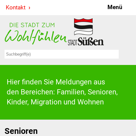
Menü
Kontakt
Stadt & Politik
Bürgermeister
Reden
Gemeinderat
Ausschüsse
Hier finden Sie Meldungen aus
den Bereichen: Familien, Senioren,
Ratsinformationssystem
Kinder, Migration und Wohnen
Jugendbeirat
Summerrockfestival
Senioren
Hallenbadparty