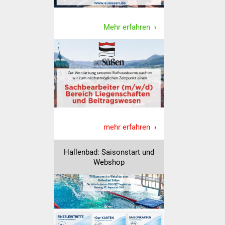
Volkshochschule
Mehr erfahren
Soziale Einrichtungen
Kirchen
Lokale Agenda
Jugendhaus
Fachteam Jugend
mehr erfahren
Kinder- und
Hallenbad: Saisonstart und
Familienzentrum
Webshop
Stadtwerke
Suenergie