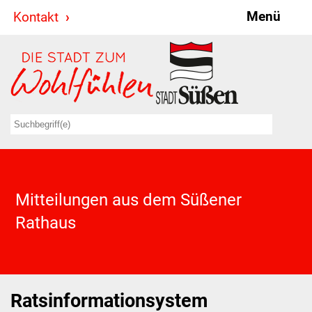
Menü
Kontakt
Stadt & Politik
Bürgermeister
Reden
Gemeinderat
Ausschüsse
Mitteilungen aus dem Süßener
Ratsinformationssystem
Rathaus
Jugendbeirat
Summerrockfestival
Ratsinformationsystem
Hallenbadparty