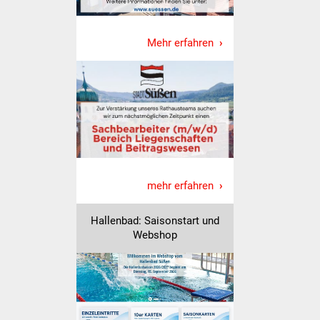
Was erledige ich wo
Mehr erfahren
Dienstleistungen
Lebenslagen
Formulare
Bürgerinfos
mehr erfahren
Bildung
Hallenbad: Saisonstart und
Schulen
Webshop
Kindergärten
Kolping-Musikschule