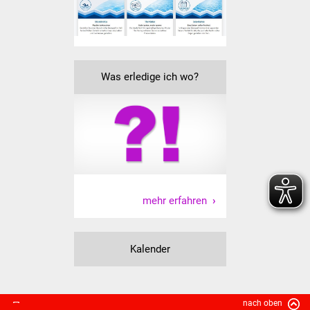
Volkshochschule
Soziale Einrichtungen
Kirchen
Was erledige ich wo?
Lokale Agenda
Jugendhaus
Fachteam Jugend
mehr erfahren
Kinder- und
Familienzentrum
Kalender
Stadtwerke
Suenergie
nach oben