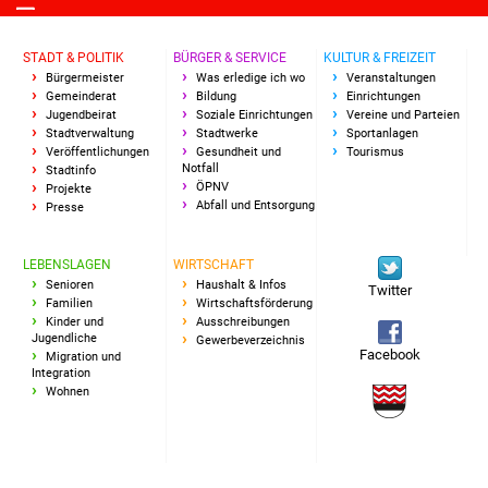
NETZMonitor
STADT & POLITIK
BÜRGER & SERVICE
KULTUR & FREIZEIT
Gesundheit und Notfall
Bürgermeister
Was erledige ich wo
Veranstaltungen
Gemeinderat
Bildung
Einrichtungen
Ärzte und Apotheken
Jugendbeirat
Soziale Einrichtungen
Vereine und Parteien
Stadtverwaltung
Stadtwerke
Sportanlagen
Veröffentlichungen
Gesundheit und
Tourismus
Pflege von Angehörigen
Notfall
Stadtinfo
ÖPNV
Projekte
Abfall und Entsorgung
Presse
Hitzewarnung / UV-
Index
LEBENSLAGEN
WIRTSCHAFT
Senioren
Haushalt & Infos
Twitter
ÖPNV
Familien
Wirtschaftsförderung
Kinder und
Ausschreibungen
Jugendliche
Bürgerbus (MOBS)
Gewerbeverzeichnis
Facebook
Migration und
Integration
Abfall und Entsorgung
Wohnen
Kultur & Freizeit