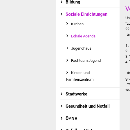
Bildung
V
Soziale Einrichtungen
Un
"L
Kirchen
22
fü
Lokale Agenda
1 
Jugendhaus
2 
3.
Fachteam Jugend
4.
Kinder- und
Di
gr
Familienzentrum
Pr
we
Stadtwerke
Gesundheit und Notfall
ÖPNV