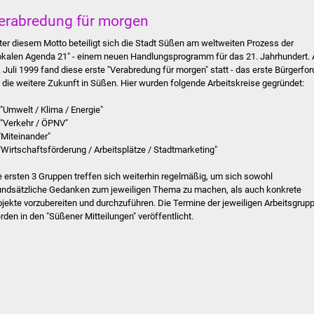
erabredung für morgen
ter diesem Motto beteiligt sich die Stadt Süßen am weltweiten Prozess der
okalen Agenda 21" - einem neuen Handlungsprogramm für das 21. Jahrhundert.
. Juli 1999 fand diese erste "Verabredung für morgen" statt - das erste Bürgerfo
r die weitere Zukunft in Süßen. Hier wurden folgende Arbeitskreise gegründet:
. "Umwelt / Klima / Energie"
. "Verkehr / ÖPNV"
 "Miteinander"
 "Wirtschaftsförderung / Arbeitsplätze / Stadtmarketing"
e ersten 3 Gruppen treffen sich weiterhin regelmäßig, um sich sowohl
undsätzliche Gedanken zum jeweiligen Thema zu machen, als auch konkrete
ojekte vorzubereiten und durchzuführen. Die Termine der jeweiligen Arbeitsgrup
rden in den "Süßener Mitteilungen" veröffentlicht.