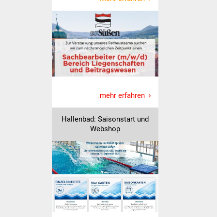
Stadtinfo
Jubiläumsjahr 2021
Partnerstädte
Projekte
mehr erfahren
Schulentwicklung Bizet
Hallenbad: Saisonstart und
Sanierung Hallenbad
Webshop
Sanierung Bizethalle
Ortsentwicklung
Presse
Bürger & Service