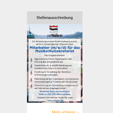
Stadtverwaltung
Stellenausschreibung
Ansprechpartner
Behördenwegweiser
Stellenangebote
Kontakt
Veröffentlichungen
Ortsrecht
FNP / Bebauungspläne
Wahlen
Mehr erfahren