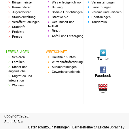
Volkshochschule
Bürgermeister
Was erledige ich wo
Veranstaltungen
Gemeinderat
Bildung
Einrichtungen
Jugendbeirat
Soziale Einrichtungen
Vereine und Parteien
Soziale Einrichtungen
Stadtverwaltung
Stadtwerke
Sportanlagen
Veröffentlichungen
Gesundheit und
Tourismus
Notfall
Stadtinfo
Kirchen
ÖPNV
Projekte
Abfall und Entsorgung
Presse
Lokale Agenda
LEBENSLAGEN
WIRTSCHAFT
Jugendhaus
Senioren
Haushalt & Infos
Twitter
Familien
Wirtschaftsförderung
Kinder und
Ausschreibungen
Fachteam Jugend
Jugendliche
Gewerbeverzeichnis
Facebook
Migration und
Integration
Kinder- und
Wohnen
Familienzentrum
Stadtwerke
Copyright 2020,
Suenergie
Stadt Süßen
Datenschutz-Einstellungen
|
Barrierefreiheit / Leichte Sprache /