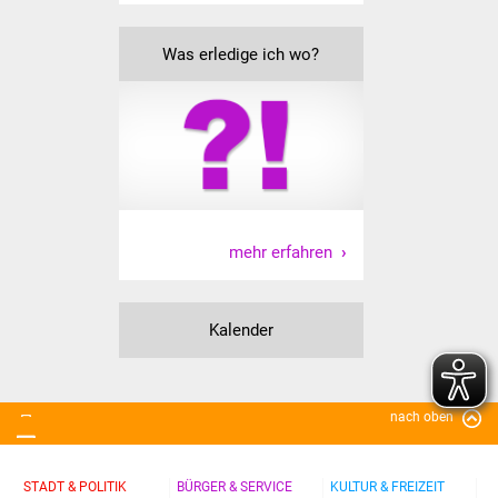
Was erledige ich wo
Was erledige ich wo?
Dienstleistungen
Lebenslagen
Formulare
Bürgerinfos
mehr erfahren
Bildung
Kalender
Schulen
Kindergärten
nach oben
Kolping-Musikschule
STADT & POLITIK
BÜRGER & SERVICE
KULTUR & FREIZEIT