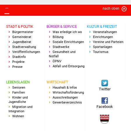
NETZMonitor
nach oben
Gesundheit und Notfall
STADT & POLITIK
BÜRGER & SERVICE
KULTUR & FREIZEIT
Ärzte und Apotheken
Bürgermeister
Was erledige ich wo
Veranstaltungen
Gemeinderat
Bildung
Einrichtungen
Jugendbeirat
Soziale Einrichtungen
Vereine und Parteien
Pflege von Angehörigen
Stadtverwaltung
Stadtwerke
Sportanlagen
Veröffentlichungen
Gesundheit und
Tourismus
Notfall
Hitzewarnung / UV-
Stadtinfo
ÖPNV
Projekte
Index
Abfall und Entsorgung
Presse
ÖPNV
LEBENSLAGEN
WIRTSCHAFT
Senioren
Haushalt & Infos
Twitter
Bürgerbus (MOBS)
Familien
Wirtschaftsförderung
Kinder und
Ausschreibungen
Jugendliche
Gewerbeverzeichnis
Abfall und Entsorgung
Facebook
Migration und
Integration
Wohnen
Kultur & Freizeit