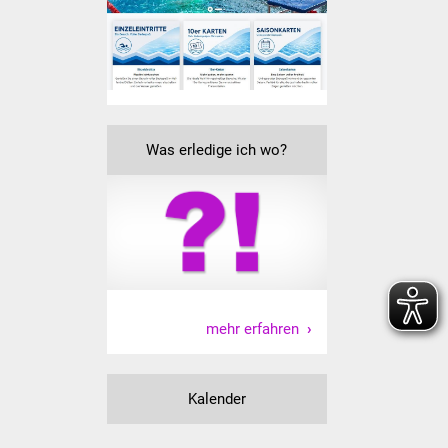
Volkshochschule
Soziale Einrichtungen
Kirchen
Was erledige ich wo?
Lokale Agenda
Jugendhaus
Fachteam Jugend
Kinder- und
Familienzentrum
mehr erfahren
Stadtwerke
Kalender
Suenergie