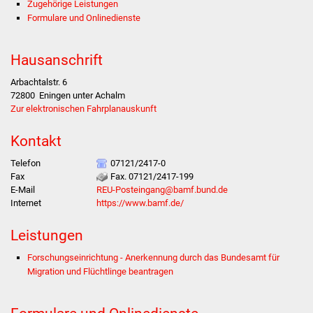
Zugehörige Leistungen
Formulare und Onlinedienste
Stadtverwaltung
Hausanschrift
Ansprechpartner
Arbachtalstr. 6
Behördenwegweiser
72800
Eningen unter Achalm
Zur elektronischen Fahrplanauskunft
Stellenangebote
Kontakt
Kontakt
Telefon
07121/2417-0
Fax
Fax. 07121/2417-199
E-Mail
REU-Posteingang@bamf.bund.de
Veröffentlichungen
Internet
https://www.bamf.de/
Ortsrecht
Leistungen
Forschungseinrichtung - Anerkennung durch das Bundesamt für
FNP / Bebauungspläne
Migration und Flüchtlinge beantragen
Wahlen