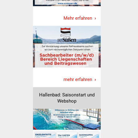
Was erledige ich wo
Mehr erfahren
Dienstleistungen
Lebenslagen
Formulare
Bürgerinfos
mehr erfahren
Bildung
Hallenbad: Saisonstart und
Schulen
Webshop
Kindergärten
Kolping-Musikschule