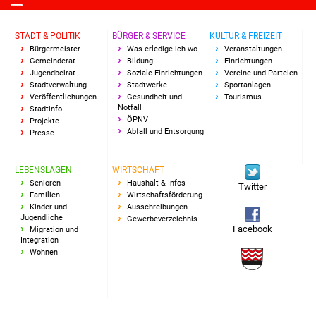
NETZMonitor
STADT & POLITIK
BÜRGER & SERVICE
KULTUR & FREIZEIT
Gesundheit und Notfall
Bürgermeister
Was erledige ich wo
Veranstaltungen
Gemeinderat
Bildung
Einrichtungen
Ärzte und Apotheken
Jugendbeirat
Soziale Einrichtungen
Vereine und Parteien
Stadtverwaltung
Stadtwerke
Sportanlagen
Veröffentlichungen
Gesundheit und
Tourismus
Pflege von Angehörigen
Notfall
Stadtinfo
ÖPNV
Projekte
Abfall und Entsorgung
Presse
Hitzewarnung / UV-
Index
LEBENSLAGEN
WIRTSCHAFT
Senioren
Haushalt & Infos
Twitter
ÖPNV
Familien
Wirtschaftsförderung
Kinder und
Ausschreibungen
Jugendliche
Gewerbeverzeichnis
Bürgerbus (MOBS)
Facebook
Migration und
Integration
Wohnen
Abfall und Entsorgung
Kultur & Freizeit