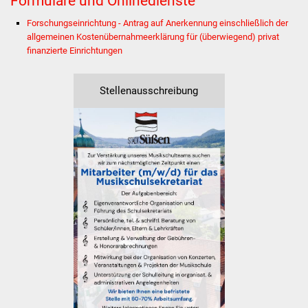
Formulare und Onlinedienste
Stadtinfo
Forschungseinrichtung - Antrag auf Anerkennung einschließlich der
allgemeinen Kostenübernahmeerklärung für (überwiegend) privat
Jubiläumsjahr 2021
finanzierte Einrichtungen
Partnerstädte
Stellenausschreibung
Projekte
Schulentwicklung Bizet
Sanierung Hallenbad
Sanierung Bizethalle
Ortsentwicklung
Presse
Bürger & Service