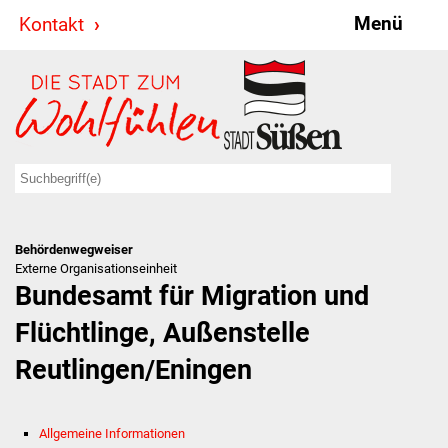
Menü
Kontakt
Stadt & Politik
Bürgermeister
Reden
Gemeinderat
Behördenwegweiser
Ausschüsse
Externe Organisationseinheit
Bundesamt für Migration und
Ratsinformationssystem
Flüchtlinge, Außenstelle
Jugendbeirat
Reutlingen/Eningen
Summerrockfestival
Allgemeine Informationen
Hallenbadparty