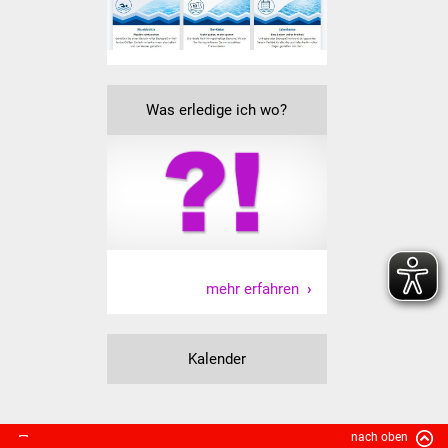
Volkshochschule
Soziale Einrichtungen
Kirchen
Was erledige ich wo?
Lokale Agenda
Jugendhaus
Fachteam Jugend
mehr erfahren
Kinder- und
Familienzentrum
Kalender
Stadtwerke
Suenergie
nach oben