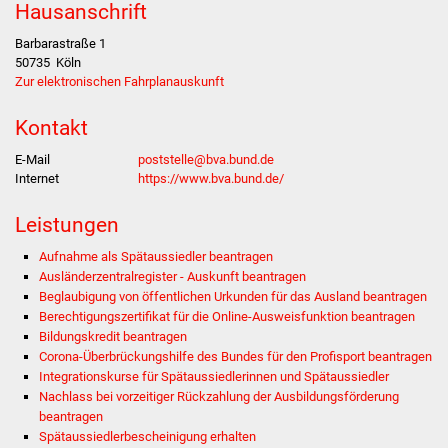
Hausanschrift
Stadtverwaltung
Barbarastraße 1
50735
Köln
Zur elektronischen Fahrplanauskunft
Ansprechpartner
Kontakt
Behördenwegweiser
E-Mail
poststelle@bva.bund.de
Internet
https://www.bva.bund.de/
Stellenangebote
Leistungen
Kontakt
Aufnahme als Spätaussiedler beantragen
Veröffentlichungen
Ausländerzentralregister - Auskunft beantragen
Beglaubigung von öffentlichen Urkunden für das Ausland beantragen
Berechtigungszertifikat für die Online-Ausweisfunktion beantragen
Ortsrecht
Bildungskredit beantragen
Corona-Überbrückungshilfe des Bundes für den Profisport beantragen
FNP / Bebauungspläne
Integrationskurse für Spätaussiedlerinnen und Spätaussiedler
Nachlass bei vorzeitiger Rückzahlung der Ausbildungsförderung
beantragen
Wahlen
Spätaussiedlerbescheinigung erhalten