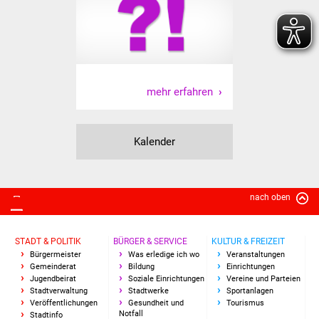
NETZMonitor
Gesundheit und Notfall
Ärzte und Apotheken
mehr erfahren
Pflege von Angehörigen
Hitzewarnung / UV-
Kalender
Index
ÖPNV
nach oben
Bürgerbus (MOBS)
STADT & POLITIK
BÜRGER & SERVICE
KULTUR & FREIZEIT
Bürgermeister
Was erledige ich wo
Veranstaltungen
Abfall und Entsorgung
Gemeinderat
Bildung
Einrichtungen
Jugendbeirat
Soziale Einrichtungen
Vereine und Parteien
Kultur & Freizeit
Stadtverwaltung
Stadtwerke
Sportanlagen
Veröffentlichungen
Gesundheit und
Tourismus
Notfall
Stadtinfo