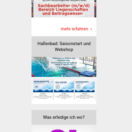
Volkshochschule
Soziale Einrichtungen
mehr erfahren
Kirchen
Hallenbad: Saisonstart und
Lokale Agenda
Webshop
Jugendhaus
Fachteam Jugend
Kinder- und
Familienzentrum
Stadtwerke
Was erledige ich wo?
Suenergie