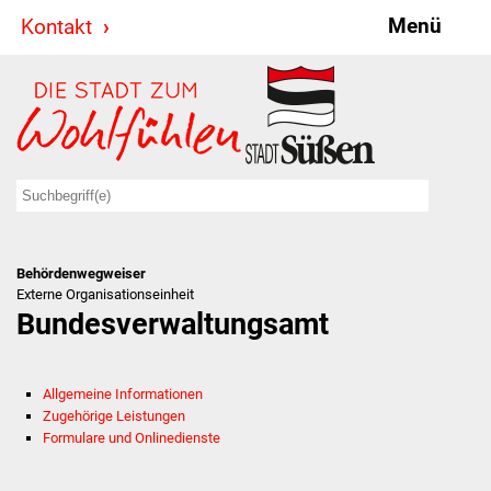
Menü
Kontakt
Stadt & Politik
Bürgermeister
Reden
Gemeinderat
Behördenwegweiser
Ausschüsse
Externe Organisationseinheit
Bundesverwaltungsamt
Ratsinformationssystem
Jugendbeirat
Allgemeine Informationen
Zugehörige Leistungen
Summerrockfestival
Formulare und Onlinedienste
Hallenbadparty