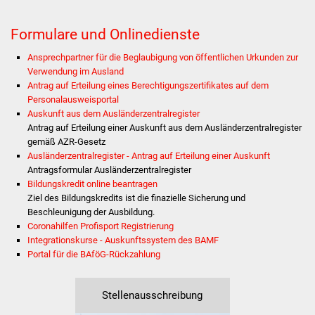
Stadtinfo
Formulare und Onlinedienste
Jubiläumsjahr 2021
Ansprechpartner für die Beglaubigung von öffentlichen Urkunden zur
Verwendung im Ausland
Partnerstädte
Antrag auf Erteilung eines Berechtigungszertifikates auf dem
Personalausweisportal
Projekte
Auskunft aus dem Ausländerzentralregister
Antrag auf Erteilung einer Auskunft aus dem Ausländerzentralregister
gemäß AZR-Gesetz
Schulentwicklung Bizet
Ausländerzentralregister - Antrag auf Erteilung einer Auskunft
Antragsformular Ausländerzentralregister
Sanierung Hallenbad
Bildungskredit online beantragen
Ziel des Bildungskredits ist die finazielle Sicherung und
Sanierung Bizethalle
Beschleunigung der Ausbildung.
Coronahilfen Profisport Registrierung
Integrationskurse - Auskunftssystem des BAMF
Ortsentwicklung
Portal für die BAföG-Rückzahlung
Presse
Stellenausschreibung
Bürger & Service