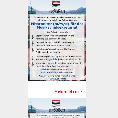
Was erledige ich wo
Dienstleistungen
Lebenslagen
Formulare
Bürgerinfos
Bildung
Schulen
Mehr erfahren
Kindergärten
Kolping-Musikschule