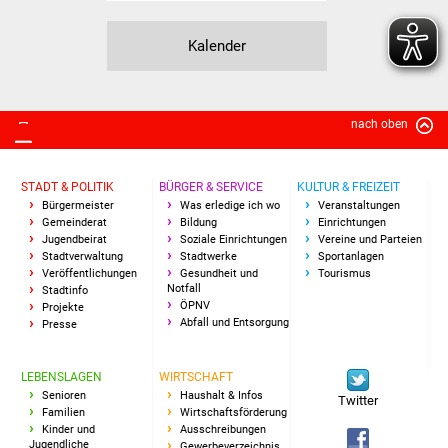
Volkshochschule
Kalender
Soziale Einrichtungen
Kirchen
nach oben
Lokale Agenda
STADT & POLITIK
BÜRGER & SERVICE
KULTUR & FREIZEIT
Jugendhaus
Bürgermeister
Was erledige ich wo
Veranstaltungen
Gemeinderat
Bildung
Einrichtungen
Jugendbeirat
Soziale Einrichtungen
Vereine und Parteien
Fachteam Jugend
Stadtverwaltung
Stadtwerke
Sportanlagen
Veröffentlichungen
Gesundheit und
Tourismus
Notfall
Kinder- und
Stadtinfo
ÖPNV
Projekte
Familienzentrum
Abfall und Entsorgung
Presse
Stadtwerke
LEBENSLAGEN
WIRTSCHAFT
Senioren
Haushalt & Infos
Twitter
Suenergie
Familien
Wirtschaftsförderung
Kinder und
Ausschreibungen
Jugendliche
Gewerbeverzeichnis