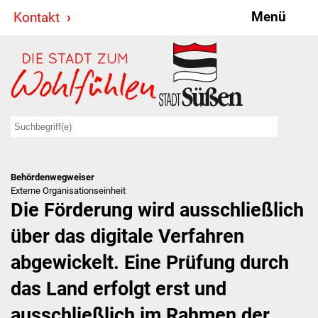
Menü
Kontakt
Stadt & Politik
Bürgermeister
Reden
Gemeinderat
Behördenwegweiser
Ausschüsse
Externe Organisationseinheit
Die Förderung wird ausschließlich
Ratsinformationssystem
über das digitale Verfahren
Jugendbeirat
abgewickelt. Eine Prüfung durch
Summerrockfestival
das Land erfolgt erst und
ausschließlich im Rahmen der
Hallenbadparty