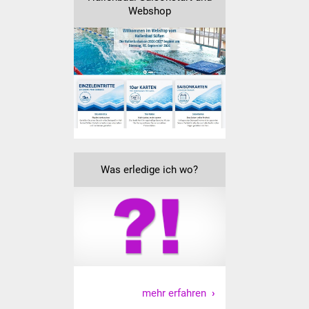
Webshop
Was erledige ich wo
Dienstleistungen
Lebenslagen
Formulare
Bürgerinfos
Was erledige ich wo?
Bildung
Schulen
Kindergärten
Kolping-Musikschule
mehr erfahren