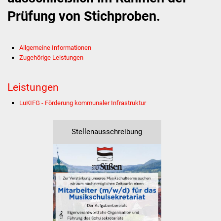
Prüfung von Stichproben.
Stadtverwaltung
Ansprechpartner
Allgemeine Informationen
Zugehörige Leistungen
Behördenwegweiser
Leistungen
Stellenangebote
LuKIFG - Förderung kommunaler Infrastruktur
Kontakt
Stellenausschreibung
Veröffentlichungen
Ortsrecht
FNP / Bebauungspläne
Wahlen