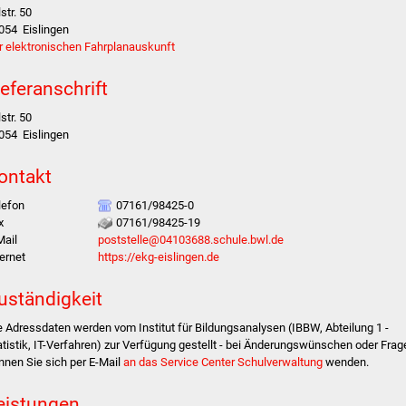
str. 50
054
Eislingen
r elektronischen Fahrplanauskunft
ieferanschrift
str. 50
054
Eislingen
ontakt
lefon
07161/98425-0
x
07161/98425-19
Mail
poststelle@04103688.schule.bwl.de
ternet
https://ekg-eislingen.de
uständigkeit
e Adressdaten werden vom Institut für Bildungsanalysen (IBBW, Abteilung 1 -
atistik, IT-Verfahren) zur Verfügung gestellt - bei Änderungswünschen oder Frag
nnen Sie sich per E-Mail
an das Service Center Schulverwaltung
wenden.
eistungen