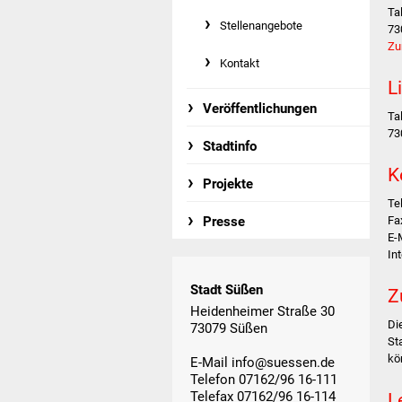
Tal
Stellenangebote
73
Zu
Kontakt
L
Veröffentlichungen
Tal
73
Stadtinfo
K
Projekte
Te
Presse
Fa
E-
In
Stadt Süßen
Z
Heidenheimer Straße 30
Di
73079 Süßen
St
kö
E-Mail
info@suessen.de
Telefon 07162/96 16-111
L
Telefax 07162/96 16-114