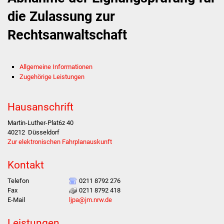
die Zulassung zur
Stadtverwaltung
Rechtsanwaltschaft
Ansprechpartner
Allgemeine Informationen
Behördenwegweiser
Zugehörige Leistungen
Stellenangebote
Hausanschrift
Kontakt
Martin-Luther-Plat6z 40
40212
Düsseldorf
Veröffentlichungen
Zur elektronischen Fahrplanauskunft
Ortsrecht
Kontakt
Telefon
0211 8792 276
FNP / Bebauungspläne
Fax
0211 8792 418
E-Mail
ljpa@jm.nrw.de
Wahlen
Leistungen