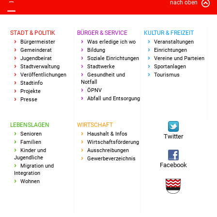
nach oben
NETZMonitor
Gesundheit und Notfall
STADT & POLITIK
BÜRGER & SERVICE
KULTUR & FREIZEIT
Bürgermeister
Was erledige ich wo
Veranstaltungen
Ärzte und Apotheken
Gemeinderat
Bildung
Einrichtungen
Jugendbeirat
Soziale Einrichtungen
Vereine und Parteien
Stadtverwaltung
Stadtwerke
Sportanlagen
Pflege von Angehörigen
Veröffentlichungen
Gesundheit und
Tourismus
Notfall
Stadtinfo
ÖPNV
Projekte
Hitzewarnung / UV-
Abfall und Entsorgung
Presse
Index
LEBENSLAGEN
WIRTSCHAFT
ÖPNV
Senioren
Haushalt & Infos
Twitter
Familien
Wirtschaftsförderung
Kinder und
Ausschreibungen
Bürgerbus (MOBS)
Jugendliche
Gewerbeverzeichnis
Facebook
Migration und
Integration
Abfall und Entsorgung
Wohnen
Kultur & Freizeit