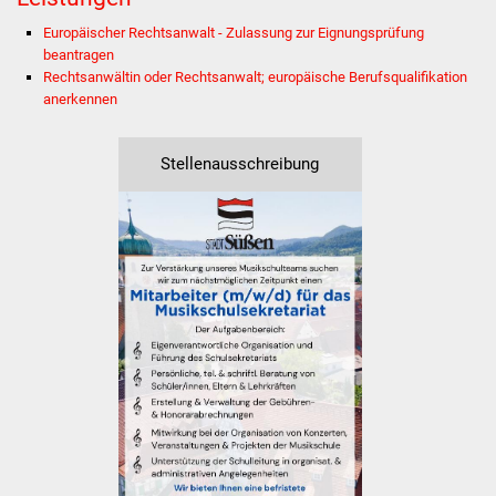
Stadtinfo
Europäischer Rechtsanwalt - Zulassung zur Eignungsprüfung
beantragen
Jubiläumsjahr 2021
Rechtsanwältin oder Rechtsanwalt; europäische Berufsqualifikation
anerkennen
Partnerstädte
Stellenausschreibung
Projekte
Schulentwicklung Bizet
Sanierung Hallenbad
Sanierung Bizethalle
Ortsentwicklung
Presse
Bürger & Service