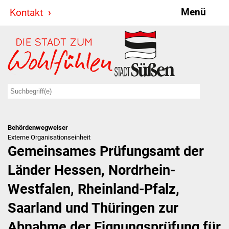
Menü
Kontakt
Stadt & Politik
Bürgermeister
Reden
Gemeinderat
Behördenwegweiser
Ausschüsse
Externe Organisationseinheit
Gemeinsames Prüfungsamt der
Ratsinformationssystem
Länder Hessen, Nordrhein-
Jugendbeirat
Westfalen, Rheinland-Pfalz,
Summerrockfestival
Saarland und Thüringen zur
Abnahme der Eignungsprüfung für
Hallenbadparty