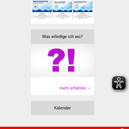
Volkshochschule
Soziale Einrichtungen
Kirchen
Was erledige ich wo?
Lokale Agenda
Jugendhaus
Fachteam Jugend
Kinder- und
mehr erfahren
Familienzentrum
Stadtwerke
Kalender
Suenergie