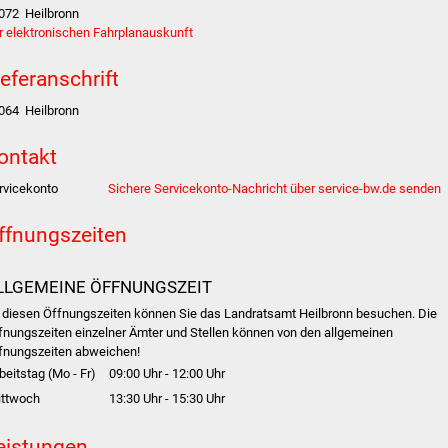
072
Heilbronn
r elektronischen Fahrplanauskunft
ieferanschrift
064
Heilbronn
ontakt
rvicekonto
Sichere Servicekonto-Nachricht über service-bw.de senden
ffnungszeiten
LLGEMEINE ÖFFNUNGSZEIT
 diesen Öffnungszeiten können Sie das Landratsamt Heilbronn besuchen. Die
fnungszeiten einzelner Ämter und Stellen können von den allgemeinen
fnungszeiten abweichen!
beitstag (Mo - Fr)
09:00 Uhr
-
12:00 Uhr
ittwoch
13:30 Uhr
-
15:30 Uhr
eistungen