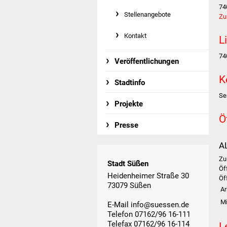
74
Stellenangebote
Zu
Kontakt
L
74
Veröffentlichungen
K
Stadtinfo
Se
Projekte
Ö
Presse
A
Zu
Stadt Süßen
Öf
Heidenheimer Straße 30
Öf
73079 Süßen
Ar
M
E-Mail
info@suessen.de
Telefon 07162/96 16-111
Telefax 07162/96 16-114
L