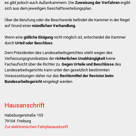
es gibt jedoch auch Außenkammern. Die
Zuweisung der Verfahren
ergibt
Stadtinfo
sich aus dem jeweiligen Geschäftsverteilungsplan.
Jubiläumsjahr 2021
Über die Berufung oder die Beschwerde befindet die Kammer in der Regel
auf Grund einer
mündlichen Verhandlung
.
Partnerstädte
Wenn eine
gütliche Einigung
nicht möglich ist, entscheidet die Kammer
durch
Urteil oder Beschluss
.
Projekte
Dem Präsidenten des Landesarbeitsgerichtes steht wegen des
Verfassungsgrundsatzes der
richterlichen Unabhängigkeit
keine
Schulentwicklung Bizet
Fachaufsicht über die Richter zu.
Gegen Urteile und Beschlüsse
des
Landesarbeitsgerichts kann unter den gesetzlich bestimmten
Sanierung Hallenbad
Voraussetzungen daher nur das
Rechtsmittel der Revision
beim
Bundesarbeitsgericht
eingelegt werden.
Sanierung Bizethalle
Hausanschrift
Ortsentwicklung
Habsburgerstraße 103
Presse
79104
Freiburg
Zur elektronischen Fahrplanauskunft
Bürger & Service