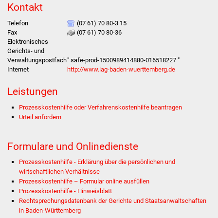
Kontakt
Was erledige ich wo
Telefon
(07 61) 70 80-3 15
Fax
(07 61) 70 80-36
Dienstleistungen
Elektronisches
Gerichts- und
Verwaltungspostfach
" safe-prod-1500989414880-016518227 "
Lebenslagen
Internet
http://www.lag-baden-wuerttemberg.de
Formulare
Leistungen
Prozesskostenhilfe oder Verfahrenskostenhilfe beantragen
Bürgerinfos
Urteil anfordern
Bildung
Formulare und Onlinedienste
Schulen
Prozesskostenhilfe - Erklärung über die persönlichen und
wirtschaftlichen Verhältnisse
Kindergärten
Prozesskosten­hilfe – Formular online ausfüllen
Prozesskostenhilfe - Hinweisblatt
Kolping-Musikschule
Rechtsprechungsdatenbank der Gerichte und Staatsanwaltschaften
in Baden-Württemberg