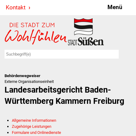
Menü
Kontakt
Stadt & Politik
Bürgermeister
Reden
Gemeinderat
Behördenwegweiser
Ausschüsse
Externe Organisationseinheit
Landesarbeitsgericht Baden-
Ratsinformationssystem
Württemberg Kammern Freiburg
Jugendbeirat
Allgemeine Informationen
Summerrockfestival
Zugehörige Leistungen
Formulare und Onlinedienste
Hallenbadparty