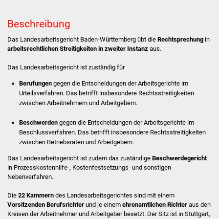
Stadtverwaltung
Beschreibung
Das Landesarbeitsgericht Baden-Württemberg übt die
Rechtsprechung
in
Ansprechpartner
arbeitsrechtlichen Streitigkeiten in zweiter Instanz
aus.
Behördenwegweiser
Das Landesarbeitsgericht ist zuständig für
Berufungen
gegen die Entscheidungen der Arbeitsgerichte im
Stellenangebote
Urteilsverfahren. Das betrifft insbesondere Rechtsstreitigkeiten
zwischen Arbeitnehmern und Arbeitgebern.
Kontakt
Beschwerden
gegen die Entscheidungen der Arbeitsgerichte im
Beschlussverfahren. Das betrifft insbesondere Rechtsstreitigkeiten
Veröffentlichungen
zwischen Betriebsräten und Arbeitgebern.
Ortsrecht
Das Landesarbeitsgericht ist zudem das zuständige
Beschwerdegericht
in Prozesskostenhilfe-, Kostenfestsetzungs- und sonstigen
Nebenverfahren.
FNP / Bebauungspläne
Die
22 Kammern
des Landesarbeitsgerichtes sind mit einem
Wahlen
Vorsitzenden Berufsrichter
und je einem
ehrenamtlichen Richter
aus den
Kreisen der Arbeitnehmer und Arbeitgeber besetzt. Der Sitz ist in Stuttgart,