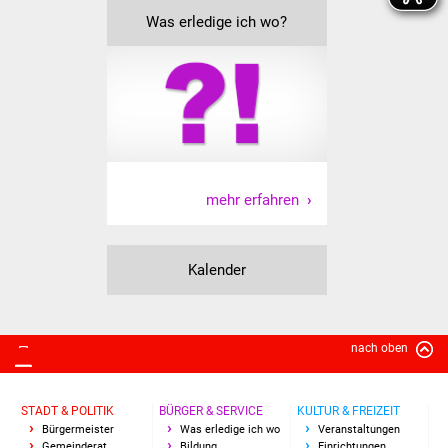
Veranstaltungen
Was erledige ich wo?
Stadtfest
Ostermarkt
Einrichtungen
Hallenbad
mehr erfahren
Stadtbücherei
Kalender
Stadtarchiv
Zehntscheuer
nach oben
Bürgerhaus
STADT & POLITIK
BÜRGER & SERVICE
KULTUR & FREIZEIT
Kulturhalle
Bürgermeister
Was erledige ich wo
Veranstaltungen
Gemeinderat
Bildung
Einrichtungen