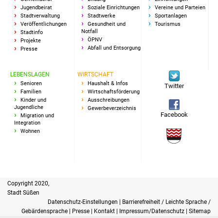
Jugendbeirat
Soziale Einrichtungen
Vereine und Parteien
Vereine und Parteien
Stadtverwaltung
Stadtwerke
Sportanlagen
Veröffentlichungen
Gesundheit und
Tourismus
Notfall
Stadtinfo
Selbsteintrag Vereine
ÖPNV
Projekte
Abfall und Entsorgung
Presse
Beirat Süßener Vereine
LEBENSLAGEN
WIRTSCHAFT
Sportanlagen
Senioren
Haushalt & Infos
Twitter
Familien
Wirtschaftsförderung
Kinder und
Ausschreibungen
Tourismus
Jugendliche
Gewerbeverzeichnis
Facebook
Migration und
Integration
Erlebnisregion
Wohnen
Schwäbischer Albtrauf
Route der
Industriekultur
Copyright 2020,
Stadt Süßen
Lebenslagen
Datenschutz-Einstellungen
|
Barrierefreiheit / Leichte Sprache /
Gebärdensprache
|
Presse
|
Kontakt
|
Impressum/Datenschutz
|
Sitemap