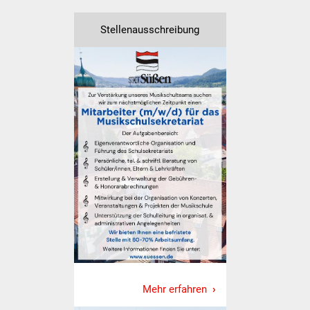
Volkshochschule
Stellenausschreibung
Soziale Einrichtungen
Kirchen
Lokale Agenda
Jugendhaus
Fachteam Jugend
Kinder- und
Familienzentrum
Stadtwerke
Suenergie
Mehr erfahren