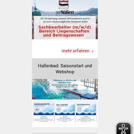
NETZMonitor
Gesundheit und Notfall
Ärzte und Apotheken
Pflege von Angehörigen
mehr erfahren
Hitzewarnung / UV-
Hallenbad: Saisonstart und
Index
Webshop
ÖPNV
Bürgerbus (MOBS)
Abfall und Entsorgung
Kultur & Freizeit