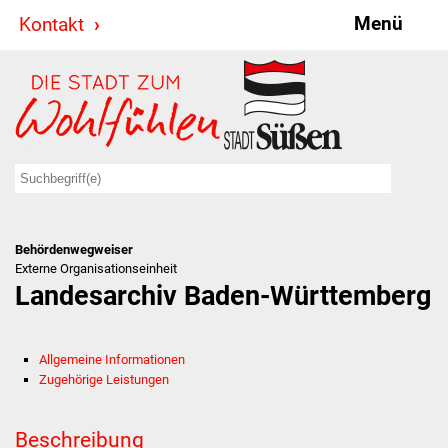
Menü
Kontakt
Stadt & Politik
Bürgermeister
Reden
Gemeinderat
Behördenwegweiser
Ausschüsse
Externe Organisationseinheit
Landesarchiv Baden-Württemberg
Ratsinformationssystem
Jugendbeirat
Allgemeine Informationen
Zugehörige Leistungen
Summerrockfestival
Beschreibung
Hallenbadparty