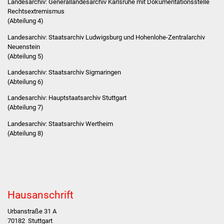
Landesarchiv: Generallandesarchiv Karlsruhe mit Dokumentationsstelle
Stadtinfo
Rechtsextremismus
(Abteilung 4)
Jubiläumsjahr 2021
Landesarchiv: Staatsarchiv Ludwigsburg und Hohenlohe-Zentralarchiv
Neuenstein
Partnerstädte
(Abteilung 5)
Landesarchiv: Staatsarchiv Sigmaringen
Projekte
(Abteilung 6)
Landesarchiv: Hauptstaatsarchiv Stuttgart
Schulentwicklung Bizet
(Abteilung 7)
Landesarchiv: Staatsarchiv Wertheim
Sanierung Hallenbad
(Abteilung 8)
Sanierung Bizethalle
Ortsentwicklung
Hausanschrift
Presse
Urbanstraße 31 A
Bürger & Service
70182
Stuttgart