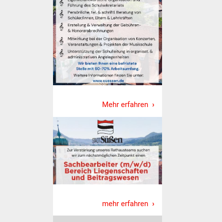
Volkshochschule
Soziale Einrichtungen
Kirchen
Lokale Agenda
Jugendhaus
Mehr erfahren
Fachteam Jugend
Kinder- und
Familienzentrum
Stadtwerke
Suenergie
mehr erfahren