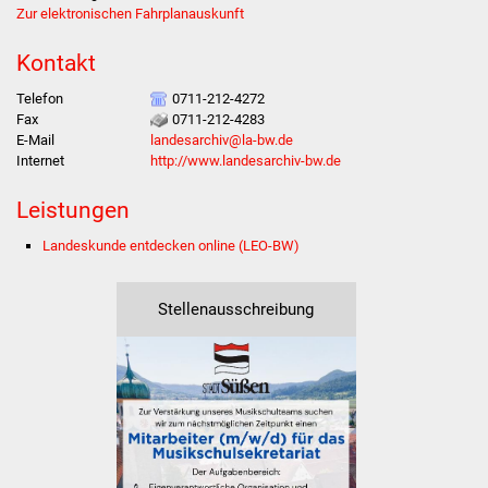
Zur elektronischen Fahrplanauskunft
Was erledige ich wo
Kontakt
Dienstleistungen
Telefon
0711-212-4272
Fax
0711-212-4283
E-Mail
landesarchiv@la-bw.de
Lebenslagen
Internet
http://www.landesarchiv-bw.de
Formulare
Leistungen
Bürgerinfos
Landeskunde entdecken online (LEO-BW)
Bildung
Stellenausschreibung
Schulen
Kindergärten
Kolping-Musikschule