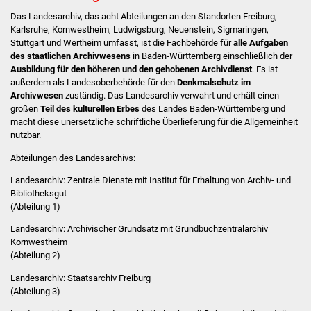
Das Landesarchiv, das acht Abteilungen an den Standorten Freiburg,
Stadtverwaltung
Karlsruhe, Kornwestheim, Ludwigsburg, Neuenstein, Sigmaringen,
Stuttgart und Wertheim umfasst, ist die Fachbehörde für
alle Aufgaben
des staatlichen Archivwesens
in Baden-Württemberg einschließlich der
Ansprechpartner
Ausbildung für den höheren und den gehobenen Archivdienst
. Es ist
außerdem als Landesoberbehörde für den
Denkmalschutz im
Behördenwegweiser
Archivwesen
zuständig. Das Landesarchiv verwahrt und erhält einen
großen
Teil des kulturellen Erbes
des Landes Baden-Württemberg und
macht diese unersetzliche schriftliche Überlieferung für die Allgemeinheit
Stellenangebote
nutzbar.
Abteilungen des Landesarchivs:
Kontakt
Landesarchiv: Zentrale Dienste mit Institut für Erhaltung von Archiv- und
Veröffentlichungen
Bibliotheksgut
(Abteilung 1)
Ortsrecht
Landesarchiv: Archivischer Grundsatz mit Grundbuchzentralarchiv
Kornwestheim
(Abteilung 2)
FNP / Bebauungspläne
Landesarchiv: Staatsarchiv Freiburg
Wahlen
(Abteilung 3)