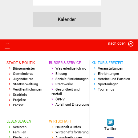
Veranstaltungen
Stadtfest
Kalender
Ostermarkt
nach oben
Einrichtungen
Hallenbad
STADT & POLITIK
BÜRGER & SERVICE
KULTUR & FREIZEIT
Bürgermeister
Was erledige ich wo
Veranstaltungen
Stadtbücherei
Gemeinderat
Bildung
Einrichtungen
Jugendbeirat
Soziale Einrichtungen
Vereine und Parteien
Stadtverwaltung
Stadtwerke
Sportanlagen
Stadtarchiv
Veröffentlichungen
Gesundheit und
Tourismus
Notfall
Stadtinfo
ÖPNV
Projekte
Zehntscheuer
Abfall und Entsorgung
Presse
Bürgerhaus
LEBENSLAGEN
WIRTSCHAFT
Senioren
Haushalt & Infos
Twitter
Kulturhalle
Familien
Wirtschaftsförderung
Kinder und
Ausschreibungen