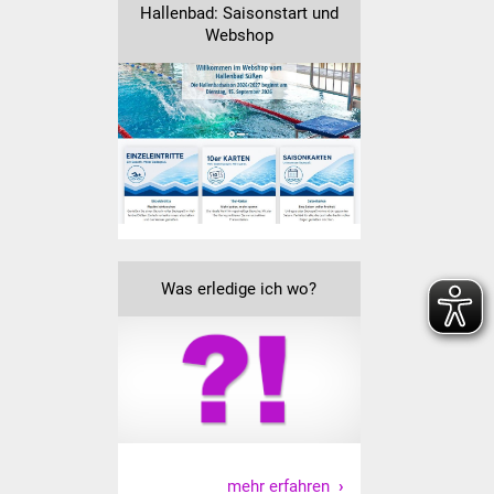
NETZMonitor
Hallenbad: Saisonstart und
Webshop
Gesundheit und Notfall
Ärzte und Apotheken
Pflege von Angehörigen
Hitzewarnung / UV-
Index
Was erledige ich wo?
ÖPNV
Bürgerbus (MOBS)
Abfall und Entsorgung
Kultur & Freizeit
mehr erfahren