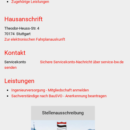
Zugehörige Leistungen
Stadtverwaltung
Hausanschrift
Ansprechpartner
Theodor-Heuss-Str. 4
70174
Stuttgart
Zur elektronischen Fahrplanauskunft
Behördenwegweiser
Kontakt
Stellenangebote
Servicekonto
Sichere Servicekonto-Nachricht über service-bw.de
Kontakt
senden
Leistungen
Veröffentlichungen
Ingenieurversorgung - Mitgliedschaft anmelden
Ortsrecht
Sachverständige nach BauSVO - Anerkennung beantragen
FNP / Bebauungspläne
Stellenausschreibung
Wahlen