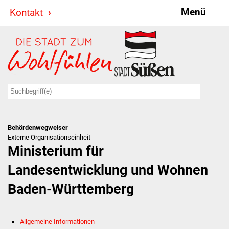
Menü
Kontakt
Stadt & Politik
Bürgermeister
Reden
Gemeinderat
Behördenwegweiser
Ausschüsse
Externe Organisationseinheit
Ministerium für
Ratsinformationssystem
Landesentwicklung und Wohnen
Jugendbeirat
Baden-Württemberg
Summerrockfestival
Allgemeine Informationen
Hallenbadparty