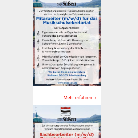
Stadtinfo
Jubiläumsjahr 2021
Partnerstädte
Projekte
Schulentwicklung Bizet
Sanierung Hallenbad
Sanierung Bizethalle
Mehr erfahren
Ortsentwicklung
Presse
Bürger & Service