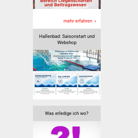
Was erledige ich wo
mehr erfahren
Dienstleistungen
Hallenbad: Saisonstart und
Lebenslagen
Webshop
Formulare
Bürgerinfos
Bildung
Schulen
Kindergärten
Was erledige ich wo?
Kolping-Musikschule