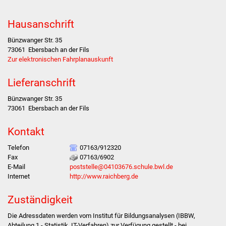
Hausanschrift
Stadtverwaltung
Bünzwanger Str. 35
Ansprechpartner
73061
Ebersbach an der Fils
Zur elektronischen Fahrplanauskunft
Behördenwegweiser
Lieferanschrift
Stellenangebote
Bünzwanger Str. 35
73061
Ebersbach an der Fils
Kontakt
Kontakt
Veröffentlichungen
Telefon
07163/912320
Fax
07163/6902
Ortsrecht
E-Mail
poststelle@04103676.schule.bwl.de
Internet
http://www.raichberg.de
FNP / Bebauungspläne
Zuständigkeit
Wahlen
Die Adressdaten werden vom Institut für Bildungsanalysen (IBBW,
Abteilung 1 - Statistik, IT-Verfahren) zur Verfügung gestellt - bei