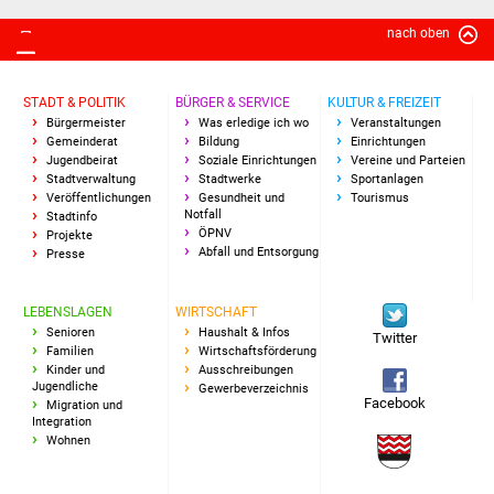
NETZMonitor
nach oben
Gesundheit und Notfall
STADT & POLITIK
BÜRGER & SERVICE
KULTUR & FREIZEIT
Ärzte und Apotheken
Bürgermeister
Was erledige ich wo
Veranstaltungen
Gemeinderat
Bildung
Einrichtungen
Jugendbeirat
Soziale Einrichtungen
Vereine und Parteien
Pflege von Angehörigen
Stadtverwaltung
Stadtwerke
Sportanlagen
Veröffentlichungen
Gesundheit und
Tourismus
Hitzewarnung / UV-
Notfall
Stadtinfo
ÖPNV
Projekte
Index
Abfall und Entsorgung
Presse
ÖPNV
LEBENSLAGEN
WIRTSCHAFT
Senioren
Haushalt & Infos
Twitter
Bürgerbus (MOBS)
Familien
Wirtschaftsförderung
Kinder und
Ausschreibungen
Jugendliche
Gewerbeverzeichnis
Abfall und Entsorgung
Facebook
Migration und
Integration
Wohnen
Kultur & Freizeit