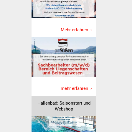
Was erledige ich wo
Dienstleistungen
Mehr erfahren
Lebenslagen
Formulare
Bürgerinfos
Bildung
mehr erfahren
Schulen
Hallenbad: Saisonstart und
Kindergärten
Webshop
Kolping-Musikschule