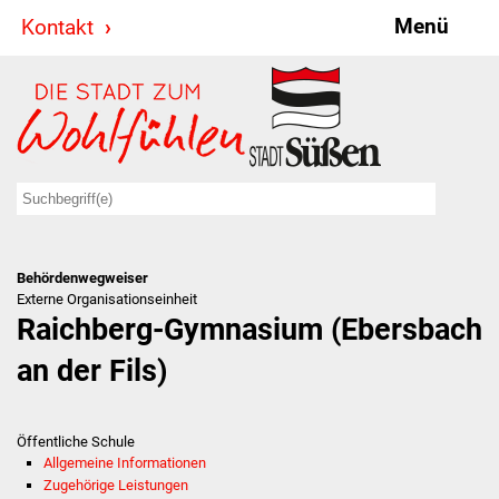
Menü
Kontakt
Stadt & Politik
Bürgermeister
Reden
Gemeinderat
Behördenwegweiser
Ausschüsse
Externe Organisationseinheit
Raichberg-Gymnasium (Ebersbach
Ratsinformationssystem
an der Fils)
Jugendbeirat
Öffentliche Schule
Summerrockfestival
Allgemeine Informationen
Zugehörige Leistungen
Hallenbadparty