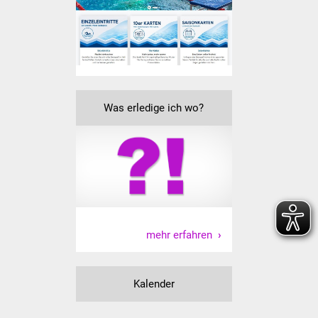
Volkshochschule
Soziale Einrichtungen
Kirchen
Lokale Agenda
Was erledige ich wo?
Jugendhaus
Fachteam Jugend
Kinder- und
Familienzentrum
mehr erfahren
Stadtwerke
Kalender
Suenergie