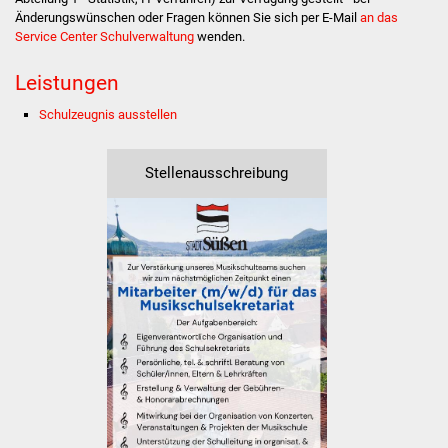
Stadtinfo
Änderungswünschen oder Fragen können Sie sich per E-Mail
an das
Service Center Schulverwaltung
wenden.
Jubiläumsjahr 2021
Leistungen
Partnerstädte
Schulzeugnis ausstellen
Projekte
Stellenausschreibung
Schulentwicklung Bizet
Sanierung Hallenbad
Sanierung Bizethalle
Ortsentwicklung
Presse
Bürger & Service