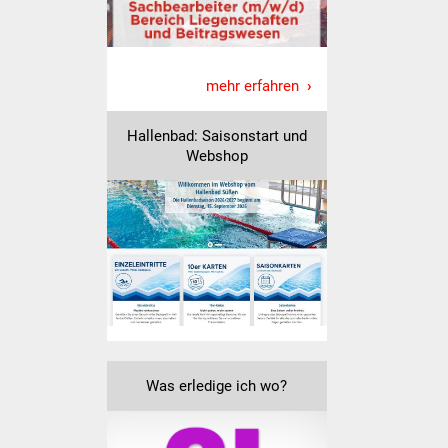
Was erledige ich wo
Dienstleistungen
mehr erfahren
Lebenslagen
Hallenbad: Saisonstart und
Webshop
Formulare
Bürgerinfos
Bildung
Schulen
Kindergärten
Was erledige ich wo?
Kolping-Musikschule