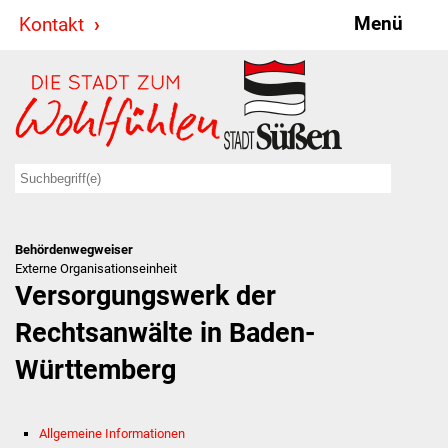
Menü
Kontakt
Stadt & Politik
Bürgermeister
Reden
Gemeinderat
Behördenwegweiser
Ausschüsse
Externe Organisationseinheit
Versorgungswerk der
Ratsinformationssystem
Rechtsanwälte in Baden-
Jugendbeirat
Württemberg
Summerrockfestival
Allgemeine Informationen
Hallenbadparty