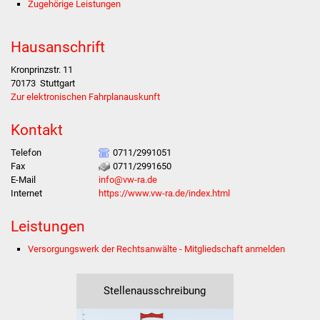
Zugehörige Leistungen
Stadtverwaltung
Hausanschrift
Ansprechpartner
Kronprinzstr. 11
70173
Stuttgart
Zur elektronischen Fahrplanauskunft
Behördenwegweiser
Kontakt
Stellenangebote
Telefon
0711/2991051
Kontakt
Fax
0711/2991650
E-Mail
info@vw-ra.de
Internet
https://www.vw-ra.de/index.html
Veröffentlichungen
Leistungen
Ortsrecht
Versorgungswerk der Rechtsanwälte - Mitgliedschaft anmelden
FNP / Bebauungspläne
Stellenausschreibung
Wahlen