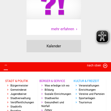
Volkshochschule
Soziale Einrichtungen
Kirchen
mehr erfahren
Lokale Agenda
Kalender
Jugendhaus
Fachteam Jugend
nach oben
Kinder- und
Familienzentrum
STADT & POLITIK
BÜRGER & SERVICE
KULTUR & FREIZEIT
Bürgermeister
Was erledige ich wo
Veranstaltungen
Stadtwerke
Gemeinderat
Bildung
Einrichtungen
Jugendbeirat
Soziale Einrichtungen
Vereine und Parteien
Stadtverwaltung
Stadtwerke
Sportanlagen
Suenergie
Veröffentlichungen
Gesundheit und
Tourismus
Notfall
Stadtinfo
ÖPNV
Projekte