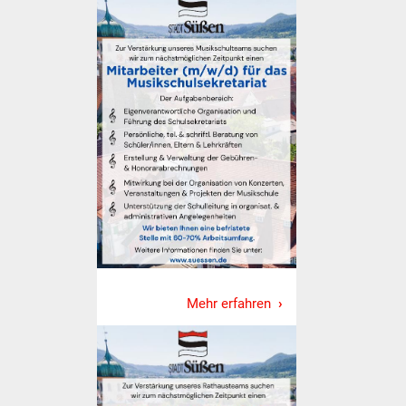
Stadtinfo
Jubiläumsjahr 2021
Partnerstädte
Projekte
Schulentwicklung Bizet
Sanierung Hallenbad
Sanierung Bizethalle
Mehr erfahren
Ortsentwicklung
Presse
Bürger & Service