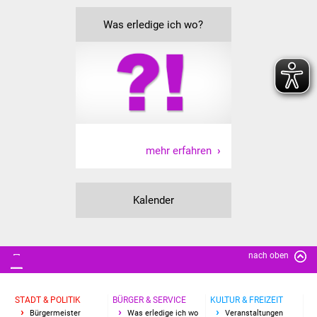
NETZMonitor
Was erledige ich wo?
Gesundheit und Notfall
Ärzte und Apotheken
Pflege von Angehörigen
Hitzewarnung / UV-
mehr erfahren
Index
ÖPNV
Kalender
Bürgerbus (MOBS)
Abfall und Entsorgung
nach oben
Kultur & Freizeit
STADT & POLITIK
BÜRGER & SERVICE
KULTUR & FREIZEIT
Bürgermeister
Was erledige ich wo
Veranstaltungen