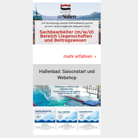
Volkshochschule
Soziale Einrichtungen
Kirchen
Lokale Agenda
mehr erfahren
Jugendhaus
Hallenbad: Saisonstart und
Fachteam Jugend
Webshop
Kinder- und
Familienzentrum
Stadtwerke
Suenergie