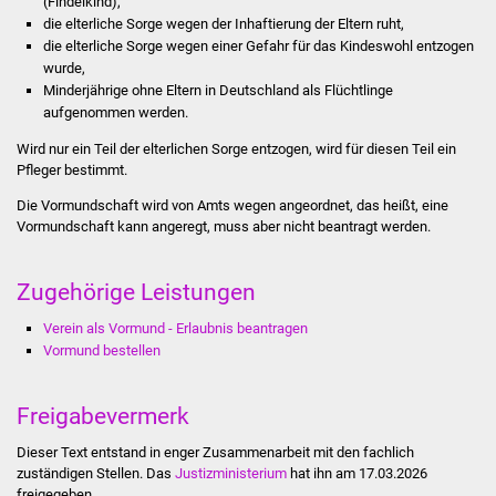
(Findelkind),
Stadtinfo
die elterliche Sorge wegen der Inhaftierung der Eltern ruht,
die elterliche Sorge wegen einer Gefahr für das Kindeswohl entzogen
wurde,
Jubiläumsjahr 2021
Minderjährige ohne Eltern in Deutschland als Flüchtlinge
aufgenommen werden.
Partnerstädte
Wird nur ein Teil der elterlichen Sorge entzogen, wird für diesen Teil ein
Pfleger bestimmt.
Projekte
Die Vormundschaft wird von Amts wegen angeordnet, das heißt, eine
Schulentwicklung Bizet
Vormundschaft kann angeregt, muss aber nicht beantragt werden.
Sanierung Hallenbad
Zugehörige Leistungen
Verein als Vormund - Erlaubnis beantragen
Sanierung Bizethalle
Vormund bestellen
Ortsentwicklung
Freigabevermerk
Presse
Dieser Text entstand in enger Zusammenarbeit mit den fachlich
zuständigen Stellen. Das
Justizministerium
hat ihn am 17.03.2026
Bürger & Service
freigegeben.