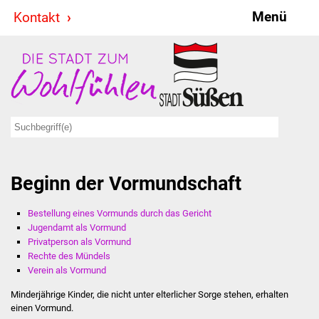
Menü
Kontakt
Stadt & Politik
Bürgermeister
Reden
Gemeinderat
Beginn der Vormundschaft
Ausschüsse
Bestellung eines Vormunds durch das Gericht
Ratsinformationssystem
Jugendamt als Vormund
Privatperson als Vormund
Jugendbeirat
Rechte des Mündels
Verein als Vormund
Summerrockfestival
Minderjährige Kinder, die nicht unter elterlicher Sorge stehen, erhalten
einen Vormund.
Hallenbadparty