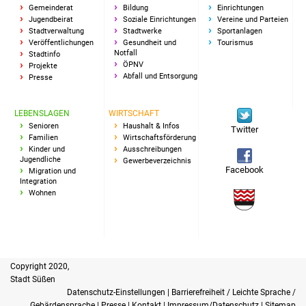
Veranstaltungen
Gemeinderat
Bildung
Einrichtungen
Jugendbeirat
Soziale Einrichtungen
Vereine und Parteien
Stadtverwaltung
Stadtwerke
Sportanlagen
Stadtfest
Veröffentlichungen
Gesundheit und
Tourismus
Notfall
Stadtinfo
ÖPNV
Projekte
Ostermarkt
Abfall und Entsorgung
Presse
Einrichtungen
LEBENSLAGEN
WIRTSCHAFT
Senioren
Haushalt & Infos
Twitter
Hallenbad
Familien
Wirtschaftsförderung
Kinder und
Ausschreibungen
Jugendliche
Gewerbeverzeichnis
Stadtbücherei
Facebook
Migration und
Integration
Wohnen
Stadtarchiv
Zehntscheuer
Bürgerhaus
Copyright 2020,
Stadt Süßen
Kulturhalle
Datenschutz-Einstellungen
|
Barrierefreiheit / Leichte Sprache /
Gebärdensprache
|
Presse
|
Kontakt
|
Impressum/Datenschutz
|
Sitemap