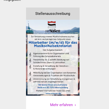
Was erledige ich wo
Stellenausschreibung
Dienstleistungen
Lebenslagen
Formulare
Bürgerinfos
Bildung
Schulen
Kindergärten
Kolping-Musikschule
Mehr erfahren