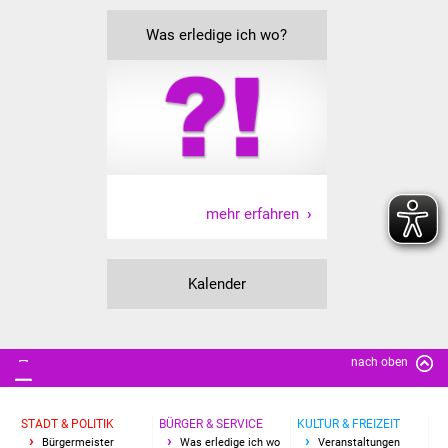
Volkshochschule
Was erledige ich wo?
Soziale Einrichtungen
Kirchen
Lokale Agenda
Jugendhaus
mehr erfahren
Fachteam Jugend
Kalender
Kinder- und
Familienzentrum
Stadtwerke
nach oben
Suenergie
STADT & POLITIK
BÜRGER & SERVICE
KULTUR & FREIZEIT
Bürgermeister
Was erledige ich wo
Veranstaltungen