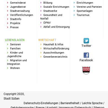
NETZMonitor
Gemeinderat
Bildung
Einrichtungen
Jugendbeirat
Soziale Einrichtungen
Vereine und Parteien
Stadtverwaltung
Stadtwerke
Sportanlagen
Gesundheit und Notfall
Veröffentlichungen
Gesundheit und
Tourismus
Notfall
Stadtinfo
ÖPNV
Projekte
Ärzte und Apotheken
Abfall und Entsorgung
Presse
Pflege von Angehörigen
LEBENSLAGEN
WIRTSCHAFT
Senioren
Haushalt & Infos
Twitter
Hitzewarnung / UV-
Familien
Wirtschaftsförderung
Index
Kinder und
Ausschreibungen
Jugendliche
Gewerbeverzeichnis
Facebook
Migration und
ÖPNV
Integration
Wohnen
Bürgerbus (MOBS)
Abfall und Entsorgung
Copyright 2020,
Kultur & Freizeit
Stadt Süßen
Datenschutz-Einstellungen
|
Barrierefreiheit / Leichte Sprache /
Gebärdensprache
|
Presse
|
Kontakt
|
Impressum/Datenschutz
|
Sitemap