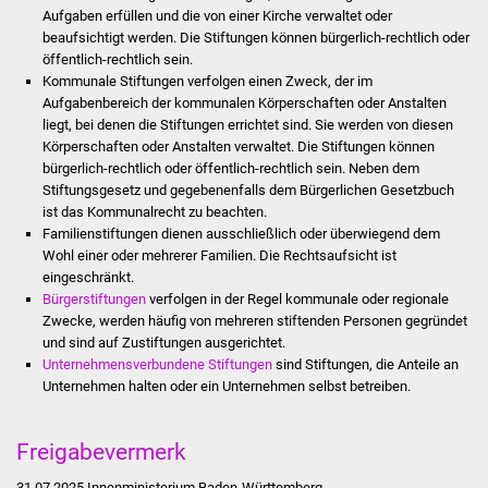
Aufgaben erfüllen und die von einer Kirche verwaltet oder
beaufsichtigt werden. Die Stiftungen können bürgerlich-rechtlich oder
Stadtverwaltung
öffentlich-rechtlich sein.
Kommunale Stiftungen verfolgen einen Zweck, der im
Ansprechpartner
Aufgabenbereich der kommunalen Körperschaften oder Anstalten
liegt, bei denen die Stiftungen errichtet sind. Sie werden von diesen
Körperschaften oder Anstalten verwaltet. Die Stiftungen können
Behördenwegweiser
bürgerlich-rechtlich oder öffentlich-rechtlich sein. Neben dem
Stiftungsgesetz und gegebenenfalls dem Bürgerlichen Gesetzbuch
Stellenangebote
ist das Kommunalrecht zu beachten.
Familienstiftungen dienen ausschließlich oder überwiegend dem
Kontakt
Wohl einer oder mehrerer Familien. Die Rechtsaufsicht ist
eingeschränkt.
Bürgerstiftungen
verfolgen in der Regel kommunale oder regionale
Veröffentlichungen
Zwecke, werden häufig von mehreren stiftenden Personen gegründet
und sind auf Zustiftungen ausgerichtet.
Ortsrecht
Unternehmensverbundene Stiftungen
sind Stiftungen, die Anteile an
Unternehmen halten oder ein Unternehmen selbst betreiben.
FNP / Bebauungspläne
Freigabevermerk
Wahlen
31.07.2025 Innenministerium Baden-Württemberg