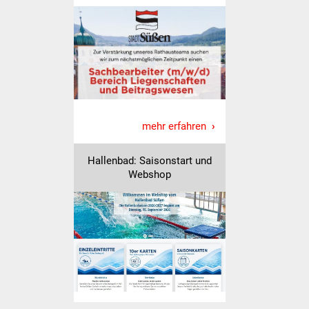
Was erledige ich wo
Dienstleistungen
Lebenslagen
Formulare
mehr erfahren
Bürgerinfos
Hallenbad: Saisonstart und
Webshop
Bildung
Schulen
Kindergärten
Kolping-Musikschule