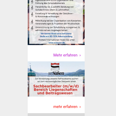
Volkshochschule
Soziale Einrichtungen
Kirchen
Lokale Agenda
Jugendhaus
Mehr erfahren
Fachteam Jugend
Kinder- und
Familienzentrum
Stadtwerke
Suenergie
mehr erfahren