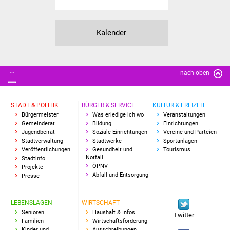
Veranstaltungen
Stadtfest
Kalender
Ostermarkt
nach oben
Einrichtungen
Hallenbad
STADT & POLITIK
BÜRGER & SERVICE
KULTUR & FREIZEIT
Bürgermeister
Was erledige ich wo
Veranstaltungen
Stadtbücherei
Gemeinderat
Bildung
Einrichtungen
Jugendbeirat
Soziale Einrichtungen
Vereine und Parteien
Stadtverwaltung
Stadtwerke
Sportanlagen
Stadtarchiv
Veröffentlichungen
Gesundheit und
Tourismus
Notfall
Stadtinfo
ÖPNV
Projekte
Zehntscheuer
Abfall und Entsorgung
Presse
Bürgerhaus
LEBENSLAGEN
WIRTSCHAFT
Senioren
Haushalt & Infos
Twitter
Kulturhalle
Familien
Wirtschaftsförderung
Kinder und
Ausschreibungen