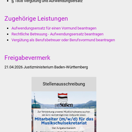
§ 1808 Vergütung und Aufwendungsersatz
Was erledige ich wo
Zugehörige Leistungen
Dienstleistungen
Aufwendungsersatz für einen Vormund beantragen
Rechtliche Betreuung - Aufwendungsersatz beantragen
Lebenslagen
Vergütung als Berufsbetreuer oder Berufsvormund beantragen
Formulare
Freigabevermerk
Bürgerinfos
21.04.2026
Justizministerium
Baden-Württemberg
Bildung
Stellenausschreibung
Schulen
Kindergärten
Kolping-Musikschule