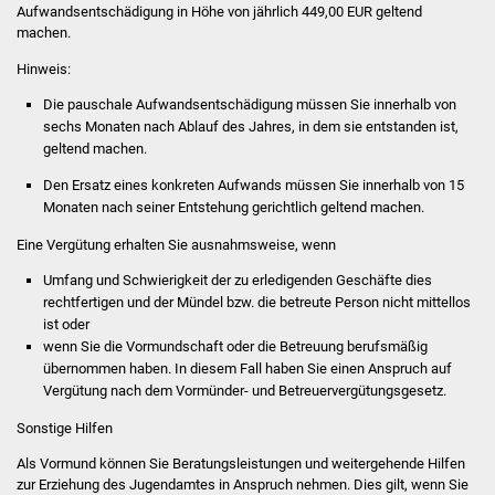
Aufwandsentschädigung in Höhe von jährlich 449,00 EUR geltend
machen.
Stadtverwaltung
Hinweis:
Ansprechpartner
Die pauschale Aufwandsentschädigung müssen Sie innerhalb von
sechs Monaten nach Ablauf des Jahres, in dem sie entstanden ist,
geltend machen.
Behördenwegweiser
Den Ersatz eines konkreten Aufwands müssen Sie innerhalb von 15
Stellenangebote
Monaten nach seiner Entstehung gerichtlich geltend machen.
Eine Vergütung erhalten Sie ausnahmsweise, wenn
Kontakt
Umfang und Schwierigkeit der zu erledigenden Geschäfte dies
rechtfertigen und der Mündel bzw. die betreute Person nicht mittellos
Veröffentlichungen
ist oder
wenn Sie die Vormundschaft oder die Betreuung berufsmäßig
Ortsrecht
übernommen haben. In diesem Fall haben Sie einen Anspruch auf
Vergütung nach dem Vormünder- und Betreuervergütungsgesetz.
FNP / Bebauungspläne
Sonstige Hilfen
Wahlen
Als Vormund können Sie Beratungsleistungen und weitergehende Hilfen
zur Erziehung des Jugendamtes in Anspruch nehmen. Dies gilt, wenn Sie