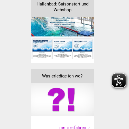
NETZMonitor
Hallenbad: Saisonstart und
Webshop
Gesundheit und Notfall
Ärzte und Apotheken
Pflege von Angehörigen
Hitzewarnung / UV-
Index
Was erledige ich wo?
ÖPNV
Bürgerbus (MOBS)
Abfall und Entsorgung
Kultur & Freizeit
mehr erfahren