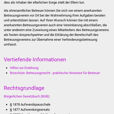
dies als Inhaber der elterlichen Sorge statt der Eltern tun.
Stadtinfo
Als ehrenamtlicher Betreuer können Sie sich von einem anerkannten
Betreuungsverein vor Ort bei der Wahrnehmung Ihrer Aufgaben beraten
Jubiläumsjahr 2021
und unterstützen lassen. Auf Ihren Wunsch können Sie mit einem
anerkannten Betreuungsverein auch eine Vereinbarung abschließen, die
Partnerstädte
unter anderem eine Zuweisung eines Mitarbeiters des Betreuungsvereins
als festen Ansprechpartner und die Erklärung der Bereitschaft des
Betreuungsvereins zur Übernahme einer Verhinderungsbetreuung
Projekte
umfasst.
Schulentwicklung Bizet
Vertiefende Informationen
Sanierung Hallenbad
Hilfen zur Erziehung
Broschüre: Betreuungsrecht - praktische Hinweise für Betreuer
Sanierung Bizethalle
Rechtsgrundlage
Ortsentwicklung
Bürgerliches Gesetzbuch (BGB)
:
Presse
§ 1878 Aufwandspauschale
§ 1877 Aufwendungsersatz
Bürger & Service