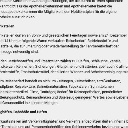
chtbarer Stelle einen Aushang anzubringen, der die zurzeit offenen Apotheken
kannt gibt. Für die Apothekenleiterinnen und Apothekenleiter bietet die
ndesapothekerkammer die Möglichkeit, den Notdienstplan für die eigene
otheke auszudrucken.
nkstellen
nkstellen dürfen an Sonn- und gesetzlichen Feiertagen sowie am 24. Dezember
ch 14 Uhr nur folgende Waren verkaufen: Reisebedarf, Betriebsstoffe und
satzteile, die zur Erhaltung oder Wiederherstellung der Fahrbereitschaft der
hrzeuge notwendig sind.
 den Betriebsstoffen und Ersatzteilen zählen z.B. Reifen, Schläuche, Ventile,
ndkerzen, Keilriemen, Sicherungen, Glühbirnen und Batterien, aber auch Kraft- 
hmierstoffe, Frostschutzmittel, destilliertes Wasser und Scheibenreinigungsmitt
im Reisebedarf handelt es sich um Zeitungen, Zeitschriften, Straßenkarten,
adtpläne, Reiselektüre, Schreibmaterialien, Tabakwaren, Schnittblumen,
isetoilettenartikel, Filme, Tonträger, Bedarf für Reiseapotheken, persönlicher
tterungsschutz, Reiseandenken und Spielzeug geringeren Wertes sowie Lebens
d Genussmittel in kleineren Mengen.
ughäfen, Bahnhöfe und Häfen
rkaufsstellen auf Verkehrsflughäfen und Verkehrslandeplätzen dürfen innerhal
r Terminals und auf Personenbahnhöfen des Schienenverkehrs beziehungswei