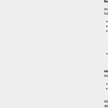
Be
An
fo
Hi
We
Al
di