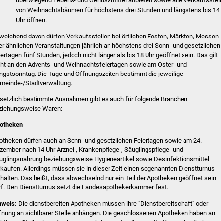
überwiegend Lebens- und Genussmittel anbieten sowie alle Verkaufsstel
von Weihnachtsbäumen für höchstens drei Stunden und längstens bis 14
Uhr öffnen.
weichend davon dürfen Verkaufsstellen bei örtlichen Festen, Märkten, Messen
er ähnlichen Veranstaltungen jährlich an höchstens drei Sonn- und gesetzlichen
iertagen fünf Stunden, jedoch nicht länger als bis 18 Uhr geöffnet sein. Das gilt
cht an den Advents- und Weihnachtsfeiertagen sowie am Oster- und
ingstsonntag. Die Tage und Öffnungszeiten bestimmt die jeweilige
meinde-/Stadtverwaltung.
setzlich bestimmte Ausnahmen gibt es auch für folgende Branchen
ziehungsweise Waren:
otheken
otheken dürfen auch an Sonn- und gesetzlichen Feiertagen sowie am 24.
zember nach 14 Uhr Arznei-, Krankenpflege-, Säuglingspflege- und
uglingsnahrung beziehungsweise Hygieneartikel sowie Desinfektionsmittel
rkaufen. Allerdings müssen sie in dieser Zeit einen sogenannten Dienstturnus
nhalten. Das heißt, dass abwechselnd nur ein Teil der Apotheken geöffnet sein
rf. Den Dienstturnus setzt die Landesapothekerkammer fest.
nweis:
Die dienstbereiten Apotheken müssen ihre "Dienstbereitschaft" oder
fnung an sichtbarer Stelle anhängen. Die geschlossenen Apotheken haben an