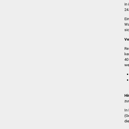
in
24
Ei
Wa
si
Ve
Re
ke
40
we
Hi
zu
In
(G
di