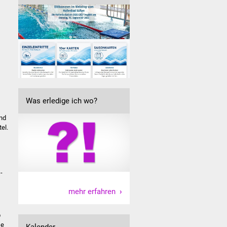
Was erledige ich wo?
und
el.
-
mehr erfahren
b
se
Kalender