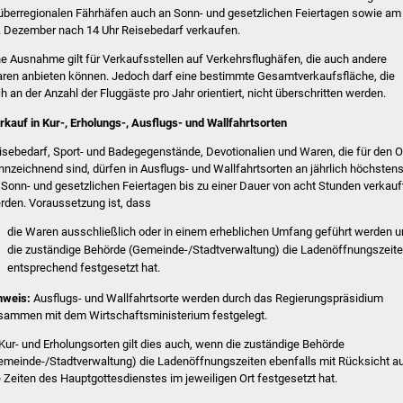
 überregionalen Fährhäfen auch an Sonn- und gesetzlichen Feiertagen sowie am
. Dezember nach 14 Uhr Reisebedarf verkaufen.
ne Ausnahme gilt für Verkaufsstellen auf Verkehrsflughäfen, die auch andere
ren anbieten können. Jedoch darf eine bestimmte Gesamtverkaufsfläche, die
ch an der Anzahl der Fluggäste pro Jahr orientiert, nicht überschritten werden.
rkauf in Kur-, Erholungs-, Ausflugs- und Wallfahrtsorten
isebedarf, Sport- und Badegegenstände, Devotionalien und Waren, die für den O
nnzeichnend sind, dürfen in Ausflugs- und Wallfahrtsorten an jährlich höchsten
 Sonn- und gesetzlichen Feiertagen bis zu einer Dauer von acht Stunden verkauf
rden. Voraussetzung ist, dass
die Waren ausschließlich oder in einem erheblichen Umfang geführt werden 
die zuständige Behörde (Gemeinde-/Stadtverwaltung) die Ladenöffnungszeit
entsprechend festgesetzt hat.
nweis:
Ausflugs- und Wallfahrtsorte werden durch das Regierungspräsidium
sammen mit dem Wirtschaftsministerium festgelegt.
 Kur- und Erholungsorten gilt dies auch, wenn die zuständige Behörde
emeinde-/Stadtverwaltung) die Ladenöffnungszeiten ebenfalls mit Rücksicht a
e Zeiten des Hauptgottesdienstes im jeweiligen Ort festgesetzt hat.