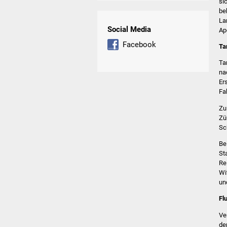
si
be
La
Social Media
Ap
Facebook
Ta
Ta
na
Er
Fa
Zu
Zü
Sc
Be
St
Re
Wi
un
Fl
Ve
de