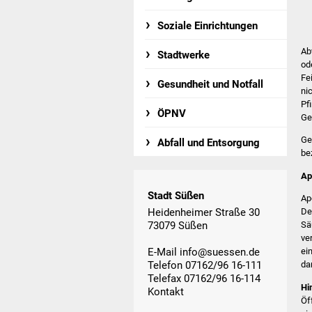
Soziale Einrichtungen
Ab
Stadtwerke
od
Fe
Gesundheit und Notfall
ni
Pf
ÖPNV
Ge
Ge
Abfall und Entsorgung
be
Ap
Stadt Süßen
Ap
Heidenheimer Straße 30
De
73079 Süßen
Sä
ve
E-Mail
info@suessen.de
ei
Telefon 07162/96 16-111
da
Telefax 07162/96 16-114
Hi
Kontakt
Öf