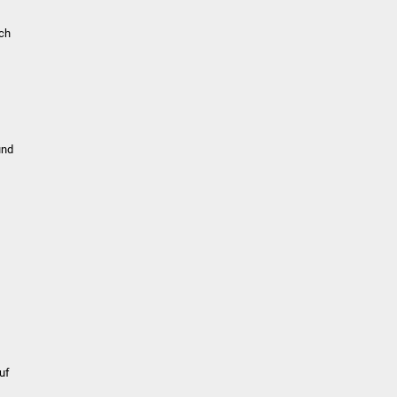
ich
und
uf