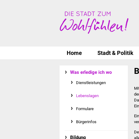
Home
Stadt & Politik
B
Was erledige ich wo
Dienstleistungen
Mi
de
Lebenslagen
Da
Ei
Formulare
Ei
Bürgerinfos
ve
De
Bildung
al