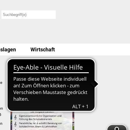
slagen
Wirtschaft
Stellenausschreibung
ie
en
g.
en