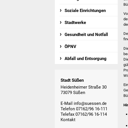
Bü
Soziale Einrichtungen
Vo
de
Stadtwerke
de
De
Gesundheit und Notfall
fi
ÖPNV
Di
be
Abfall und Entsorgung
Di
gü
Pr
Wi
Stadt Süßen
Ei
Heidenheimer Straße 30
Ge
73079 Süßen
Bü
E-Mail
info@suessen.de
Hi
Telefon 07162/96 16-111
Telefax 07162/96 16-114
Kontakt