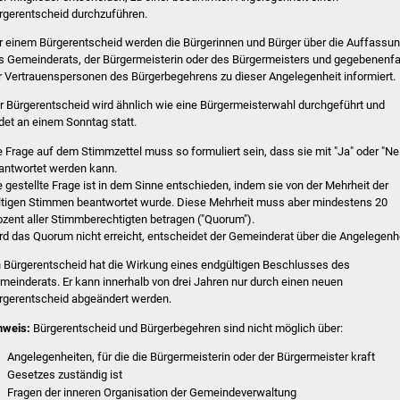
rgerentscheid durchzuführen.
r einem Bürgerentscheid werden die Bürgerinnen und Bürger über die Auffassu
s Gemeinderats, der Bürgermeisterin oder des Bürgermeisters und gegebenenfa
r Vertrauenspersonen des Bürgerbegehrens zu dieser Angelegenheit informiert.
r Bürgerentscheid wird ähnlich wie eine Bürgermeisterwahl durchgeführt und
ndet an einem Sonntag statt.
e Frage auf dem Stimmzettel muss so formuliert sein, dass sie mit "Ja" oder "Ne
antwortet werden kann.
e gestellte Frage ist in dem Sinne entschieden, indem sie von der Mehrheit der
ltigen Stimmen beantwortet wurde. Diese Mehrheit muss aber mindestens 20
ozent aller Stimmberechtigten betragen ("Quorum").
rd das Quorum nicht erreicht, entscheidet der Gemeinderat über die Angelegenhe
n Bürgerentscheid hat die Wirkung eines endgültigen Beschlusses des
meinderats. Er kann innerhalb von drei Jahren nur durch einen neuen
rgerentscheid abgeändert werden.
nweis:
Bürgerentscheid und Bürgerbegehren sind nicht möglich über:
Angelegenheiten, für die die Bürgermeisterin oder der Bürgermeister kraft
Gesetzes zuständig ist
Fragen der inneren Organisation der Gemeindeverwaltung