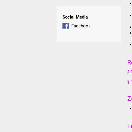
Social Media
Facebook
R
§ 
§ 
Z
F