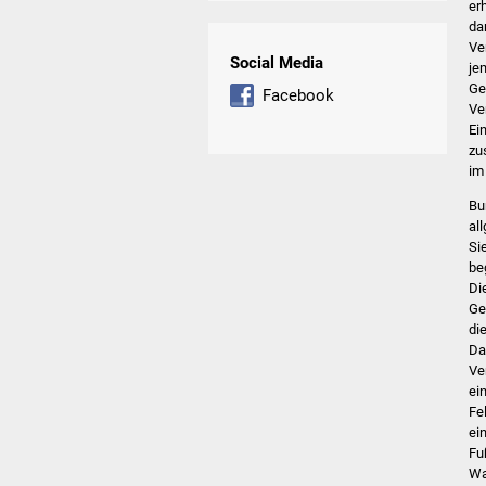
er
da
Ve
Social Media
je
Ge
Facebook
Ve
Ei
zu
im
Bu
al
Si
beg
Di
Ge
di
Da
Ve
ei
Fe
ei
Fu
Wa