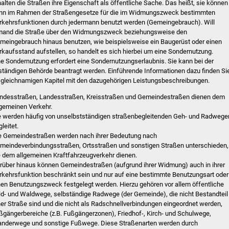
halten die Straßen ihre Eigenschaft als öffentliche Sache. Das heißt, sie können
nn im Rahmen der Straßengesetze für die im Widmungszweck bestimmten
rkehrsfunktionen durch jedermann benutzt werden (Gemeingebrauch). Will
mand die Straße über den Widmungszweck beziehungsweise den
meingebrauch hinaus benutzen, wie beispielsweise ein Baugerüst oder einen
rkaufsstand aufstellen, so handelt es sich hierbei um eine Sondernutzung.
ne Sondernutzung erfordert eine Sondernutzungserlaubnis. Sie kann bei der
ständigen Behörde beantragt werden. Einführende Informationen dazu finden Si
 gleichnamigen Kapitel mit den dazugehörigen Leistungsbeschreibungen.
ndesstraßen, Landesstraßen, Kreisstraßen und Gemeindestraßen dienen dem
lgemeinen Verkehr.
e werden häufig von unselbstständigen straßenbegleitenden Geh- und Radwege
leitet.
e Gemeindestraßen werden nach ihrer Bedeutung nach
meindeverbindungsstraßen, Ortsstraßen und sonstigen Straßen unterschieden,
e dem allgemeinen Kraftfahrzeugverkehr dienen.
rüber hinaus können Gemeindestraßen (aufgrund ihrer Widmung) auch in ihrer
rkehrsfunktion beschränkt sein und nur auf eine bestimmte Benutzungsart oder
nen Benutzungszweck festgelegt werden. Hierzu gehören vor allem öffentliche
ld- und Waldwege, selbständige Radwege (der Gemeinde), die nicht Bestandteil
ner Straße sind und die nicht als Radschnellverbindungen eingeordnet werden,
ßgängerbereiche (z.B. Fußgängerzonen), Friedhof-, Kirch- und Schulwege,
nderwege und sonstige Fußwege. Diese Straßenarten werden durch