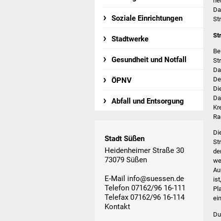
he
Da
Soziale Einrichtungen
St
St
Stadtwerke
Be
Gesundheit und Notfall
St
Da
De
ÖPNV
Di
Da
Abfall und Entsorgung
Kr
Ra
Di
Stadt Süßen
St
Heidenheimer Straße 30
de
73079 Süßen
we
Au
E-Mail
info@suessen.de
is
Telefon 07162/96 16-111
Pl
Telefax 07162/96 16-114
ei
Kontakt
Du