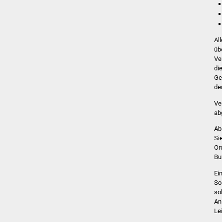
Al
üb
Ve
di
Ge
de
Ve
ab
Ab
Si
Or
Bu
Ei
So
so
An
Le