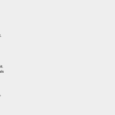
,
lt.
als
,