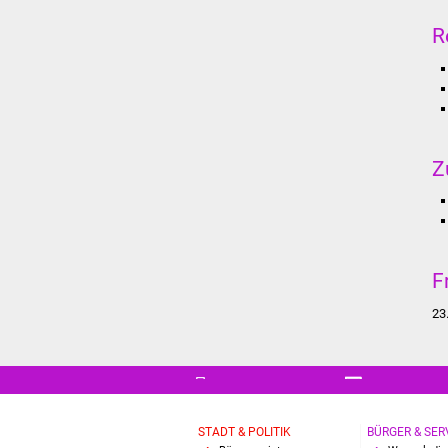
R
Z
F
23
STADT & POLITIK
BÜRGER & SER