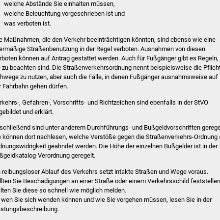
welche Abstände Sie einhalten müssen,
welche Beleuchtung vorgeschrieben ist und
was verboten ist.
le Maßnahmen, die den Verkehr beeinträchtigen könnten, sind ebenso wie eine
ermäßige Straßenbenutzung in der Regel verboten. Ausnahmen von diesen
rboten können auf Antrag gestattet werden. Auch für Fußgänger gibt es Regeln,
e zu beachten sind. Die Straßenverkehrsordnung nennt beispielsweise die Pflicht
hwege zu nutzen, aber auch die Fälle, in denen Fußgänger ausnahmsweise auf
r Fahrbahn gehen dürfen.
rkehrs-, Gefahren-, Vorschrifts- und Richtzeichen sind ebenfalls in der StVO
gebildet und erklärt.
schließend sind unter anderem Durchführungs- und Bußgeldvorschriften gerege
e können dort nachlesen, welche Verstöße gegen die Straßenverkehrs-Ordnung 
dnungswidrigkeit geahndet werden. Die Höhe der einzelnen Bußgelder ist in der
ßgeldkatalog-Verordnung geregelt.
n reibungsloser Ablauf des Verkehrs setzt intakte Straßen und Wege voraus.
llten Sie Beschädigungen an einer Straße oder einem Verkehrsschild feststellen
llten Sie diese so schnell wie möglich melden.
 wen Sie sich wenden können und wie Sie vorgehen müssen, lesen Sie in der
istungsbeschreibung.