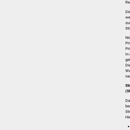
Ra
Di
we
zu
St
Ni
Pr
Pr
In
ge
Di
Wa
na
St
(S
Da
be
St
Hi