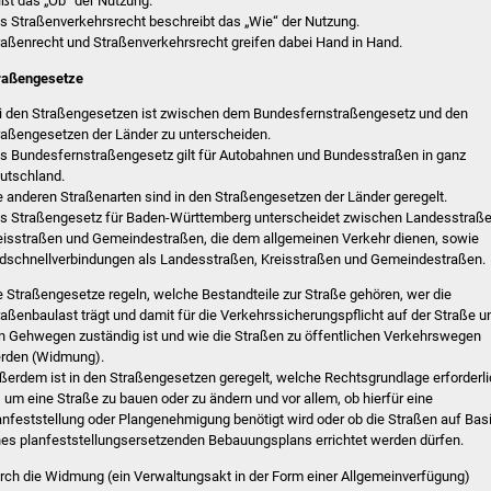
ißt das „Ob“ der Nutzung.
s Straßenverkehrsrecht beschreibt das „Wie“ der Nutzung.
raßenrecht und Straßenverkehrsrecht greifen dabei Hand in Hand.
raßengesetze
i den Straßengesetzen ist zwischen dem Bundesfernstraßengesetz und den
raßengesetzen der Länder zu unterscheiden.
s Bundesfernstraßengesetz gilt für Autobahnen und Bundesstraßen in ganz
utschland.
e anderen Straßenarten sind in den Straßengesetzen der Länder geregelt.
s Straßengesetz für Baden-Württemberg unterscheidet zwischen Landesstraße
eisstraßen und Gemeindestraßen, die dem allgemeinen Verkehr dienen, sowie
dschnellverbindungen als Landesstraßen, Kreisstraßen und Gemeindestraßen.
e Straßengesetze regeln, welche Bestandteile zur Straße gehören, wer die
raßenbaulast trägt und damit für die Verkehrssicherungspflicht auf der Straße u
n Gehwegen zuständig ist und wie die Straßen zu öffentlichen Verkehrswegen
rden (Widmung).
ßerdem ist in den Straßengesetzen geregelt, welche Rechtsgrundlage erforderl
t, um eine Straße zu bauen oder zu ändern und vor allem, ob hierfür eine
anfeststellung oder Plangenehmigung benötigt wird oder ob die Straßen auf Bas
nes planfeststellungsersetzenden Bebauungsplans errichtet werden dürfen.
rch die Widmung (ein Verwaltungsakt in der Form einer Allgemeinverfügung)