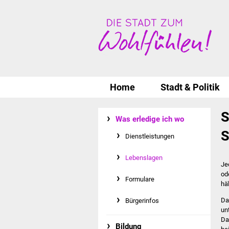
Home
Stadt & Politik
S
Was erledige ich wo
S
Dienstleistungen
Lebenslagen
Je
od
Formulare
hä
Da
Bürgerinfos
un
Da
Bildung