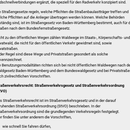
dschnellverbindungen ergänzt, die speziell für den Radverkehr konzipiert sind.
e Straßengesetze regeln, welche Pflichten die Straßenbaulastträger treffen und
lche Pflichten auf die Anlieger übertragen werden können. Welche Behörden
ständig sind, ist im Straßengesetz von Baden-Württemberg bestimmt, auch für d
raßen nach dem Bundesfernstraßengesetz.
cht zu den öffentlichen Wegen zählen Waldwege im Staats-, Körperschafts- und
ivatwald, die nicht für den öffentlichen Verkehr gewidmet sind, sowie
ivatstraßen.
 der Regel sind diese Wege und Privatstraßen gesondert als solche
kennzeichnet.
e Benutzungsmodalitäten richten sich bei nicht öffentlichen Waldwegen nach 
ldgesetz Baden-Württemberg und dem Bundeswaldgesetz und bei Privatstraße
ch zivilrechtlichen Vorschriften.
raßenverkehrsrecht: Straßenverkehrsgesetz und Straßenverkehrsordnung
tVO)
s Straßenverkehrsrecht ist im Straßenverkehrsgesetz und in der darauf
ruhenden Straßenverkehrsordnung (StVO) beschrieben. In der
raßenverkehrsordnung sind die grundlegenden Verkehrsregeln festgelegt.
er finden Sie unter anderem die Vorschriften,
wie schnell Sie fahren dürfen,