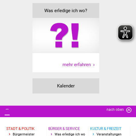
NETZMonitor
Was erledige ich wo?
Gesundheit und Notfall
Ärzte und Apotheken
Pflege von Angehörigen
Hitzewarnung / UV-
mehr erfahren
Index
ÖPNV
Kalender
Bürgerbus (MOBS)
Abfall und Entsorgung
nach oben
Kultur & Freizeit
STADT & POLITIK
BÜRGER & SERVICE
KULTUR & FREIZEIT
Bürgermeister
Was erledige ich wo
Veranstaltungen