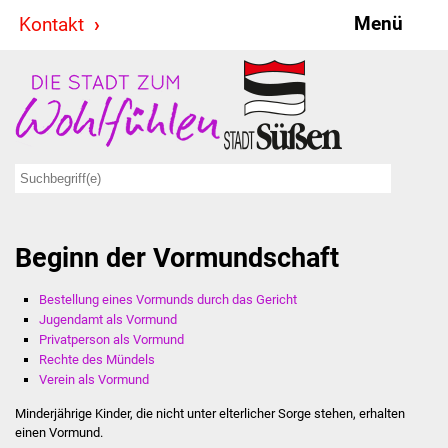
Menü
Kontakt
Stadt & Politik
Bürgermeister
Reden
Gemeinderat
Beginn der Vormundschaft
Ausschüsse
Bestellung eines Vormunds durch das Gericht
Ratsinformationssystem
Jugendamt als Vormund
Privatperson als Vormund
Jugendbeirat
Rechte des Mündels
Verein als Vormund
Summerrockfestival
Minderjährige Kinder, die nicht unter elterlicher Sorge stehen, erhalten
einen Vormund.
Hallenbadparty