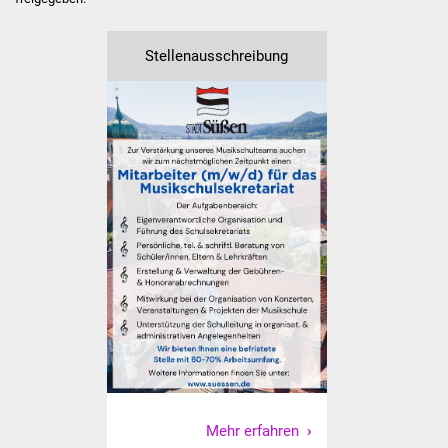
Was erledige ich wo
Stellenausschreibung
Dienstleistungen
Lebenslagen
Formulare
Bürgerinfos
Bildung
Schulen
Kindergärten
Kolping-Musikschule
Mehr erfahren