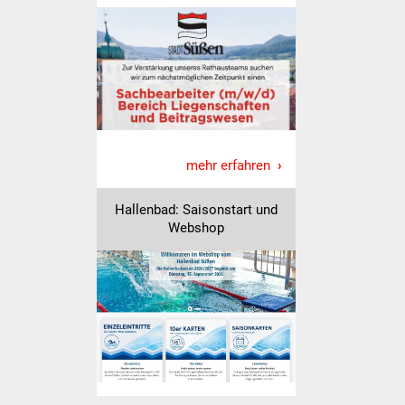
Volkshochschule
Soziale Einrichtungen
Kirchen
Lokale Agenda
mehr erfahren
Jugendhaus
Hallenbad: Saisonstart und
Fachteam Jugend
Webshop
Kinder- und
Familienzentrum
Stadtwerke
Suenergie