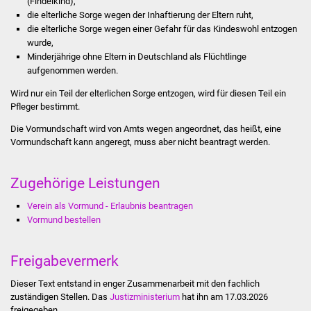
(Findelkind),
Stadtinfo
die elterliche Sorge wegen der Inhaftierung der Eltern ruht,
die elterliche Sorge wegen einer Gefahr für das Kindeswohl entzogen
wurde,
Jubiläumsjahr 2021
Minderjährige ohne Eltern in Deutschland als Flüchtlinge
aufgenommen werden.
Partnerstädte
Wird nur ein Teil der elterlichen Sorge entzogen, wird für diesen Teil ein
Pfleger bestimmt.
Projekte
Die Vormundschaft wird von Amts wegen angeordnet, das heißt, eine
Schulentwicklung Bizet
Vormundschaft kann angeregt, muss aber nicht beantragt werden.
Sanierung Hallenbad
Zugehörige Leistungen
Verein als Vormund - Erlaubnis beantragen
Sanierung Bizethalle
Vormund bestellen
Ortsentwicklung
Freigabevermerk
Presse
Dieser Text entstand in enger Zusammenarbeit mit den fachlich
zuständigen Stellen. Das
Justizministerium
hat ihn am 17.03.2026
Bürger & Service
freigegeben.