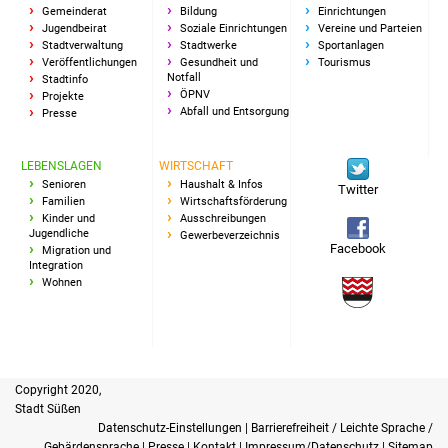
Veranstaltungen
Gemeinderat
Bildung
Einrichtungen
Jugendbeirat
Soziale Einrichtungen
Vereine und Parteien
Stadtverwaltung
Stadtwerke
Sportanlagen
Stadtfest
Veröffentlichungen
Gesundheit und
Tourismus
Notfall
Stadtinfo
ÖPNV
Projekte
Ostermarkt
Abfall und Entsorgung
Presse
Einrichtungen
LEBENSLAGEN
WIRTSCHAFT
Senioren
Haushalt & Infos
Twitter
Hallenbad
Familien
Wirtschaftsförderung
Kinder und
Ausschreibungen
Jugendliche
Gewerbeverzeichnis
Stadtbücherei
Facebook
Migration und
Integration
Wohnen
Stadtarchiv
Zehntscheuer
Bürgerhaus
Copyright 2020,
Stadt Süßen
Kulturhalle
Datenschutz-Einstellungen
|
Barrierefreiheit / Leichte Sprache /
Gebärdensprache
|
Presse
|
Kontakt
|
Impressum/Datenschutz
|
Sitemap