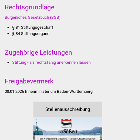
Rechtsgrundlage
Was erledige ich wo
Bürgerliches Gesetzbuch (BGB):
Dienstleistungen
§ 81 Stiftungsgeschäft
§ 84 Stiftungsorgane
Lebenslagen
Zugehörige Leistungen
Formulare
Stiftung - als rechtsfähig anerkennen lassen
Bürgerinfos
Freigabevermerk
Bildung
08.01.2026 Innenministerium Baden-Württemberg
Schulen
Stellenausschreibung
Kindergärten
Kolping-Musikschule