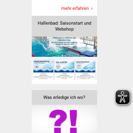
NETZMonitor
mehr erfahren
Gesundheit und Notfall
Hallenbad: Saisonstart und
Webshop
Ärzte und Apotheken
Pflege von Angehörigen
Hitzewarnung / UV-
Index
ÖPNV
Bürgerbus (MOBS)
Was erledige ich wo?
Abfall und Entsorgung
Kultur & Freizeit