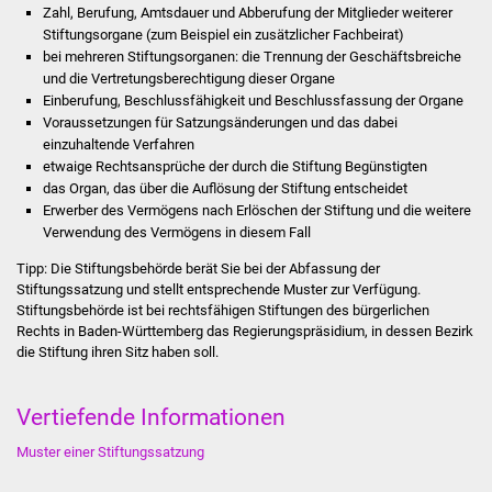
Zahl, Berufung, Amtsdauer und Abberufung der Mitglieder weiterer
Stadtinfo
Stiftungsorgane (zum Beispiel ein zusätzlicher Fachbeirat)
bei mehreren Stiftungsorganen: die Trennung der Geschäftsbreiche
Jubiläumsjahr 2021
und die Vertretungsberechtigung dieser Organe
Einberufung, Beschlussfähigkeit und Beschlussfassung der Organe
Partnerstädte
Voraussetzungen für Satzungsänderungen und das dabei
einzuhaltende Verfahren
etwaige Rechtsansprüche der durch die Stiftung Begünstigten
Projekte
das Organ, das über die Auflösung der Stiftung entscheidet
Erwerber des Vermögens nach Erlöschen der Stiftung und die weitere
Schulentwicklung Bizet
Verwendung des Vermögens in diesem Fall
Tipp: Die Stiftungsbehörde berät Sie bei der Abfassung der
Sanierung Hallenbad
Stiftungssatzung und stellt entsprechende Muster zur Verfügung.
Stiftungsbehörde ist bei rechtsfähigen Stiftungen des bürgerlichen
Sanierung Bizethalle
Rechts in Baden-Württemberg das Regierungspräsidium, in dessen Bezirk
die Stiftung ihren Sitz haben soll.
Ortsentwicklung
Vertiefende Informationen
Presse
Muster einer Stiftungssatzung
Bürger & Service