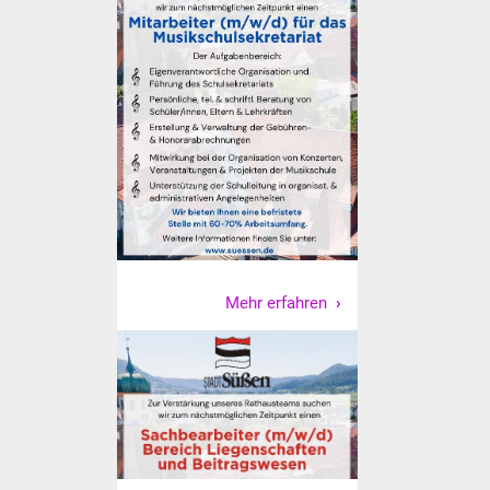
Volkshochschule
Soziale Einrichtungen
Kirchen
Lokale Agenda
Jugendhaus
Fachteam Jugend
Mehr erfahren
Kinder- und
Familienzentrum
Stadtwerke
Suenergie