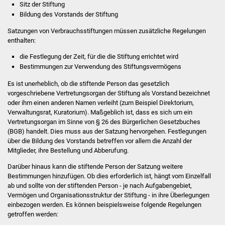
Sitz der Stiftung
Bildung des Vorstands der Stiftung
Stadtverwaltung
Satzungen von Verbrauchsstiftungen müssen zusätzliche Regelungen
enthalten:
Ansprechpartner
die Festlegung der Zeit, für die die Stiftung errichtet wird
Bestimmungen zur Verwendung des Stiftungsvermögens
Behördenwegweiser
Es ist unerheblich, ob die stiftende Person das gesetzlich
Stellenangebote
vorgeschriebene Vertretungsorgan der Stiftung als Vorstand bezeichnet
oder ihm einen anderen Namen verleiht (zum Beispiel Direktorium,
Verwaltungsrat, Kuratorium). Maßgeblich ist, dass es sich um ein
Kontakt
Vertretungsorgan im Sinne von § 26 des Bürgerlichen Gesetzbuches
(BGB) handelt. Dies muss aus der Satzung hervorgehen. Festlegungen
Veröffentlichungen
über die Bildung des Vorstands betreffen vor allem die Anzahl der
Mitglieder, ihre Bestellung und Abberufung.
Ortsrecht
Darüber hinaus kann die stiftende Person der Satzung weitere
Bestimmungen hinzufügen. Ob dies erforderlich ist, hängt vom Einzelfall
ab und sollte von der stiftenden Person - je nach Aufgabengebiet,
FNP / Bebauungspläne
Vermögen und Organisationsstruktur der Stiftung - in ihre Überlegungen
einbezogen werden. Es können beispielsweise folgende Regelungen
Wahlen
getroffen werden: