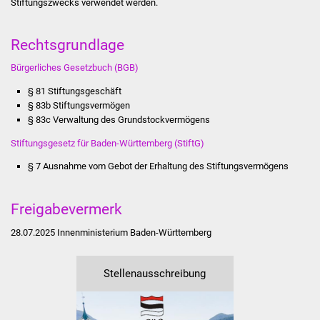
Stiftungszwecks verwendet werden.
Stadtinfo
Rechtsgrundlage
Jubiläumsjahr 2021
Bürgerliches Gesetzbuch (BGB)
Partnerstädte
§ 81
Stiftungsgeschäft
§ 83b Stiftungsvermögen
Projekte
§ 83c Verwaltung des Grundstockvermögens
Stiftungsgesetz für Baden-Württemberg (StiftG)
Schulentwicklung Bizet
§ 7 Ausnahme vom Gebot der Erhaltung des Stiftungsvermögens
Sanierung Hallenbad
Freigabevermerk
Sanierung Bizethalle
28.07.2025 Innenministerium Baden-Württemberg
Ortsentwicklung
Stellenausschreibung
Presse
Bürger & Service