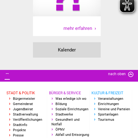
NETZMonitor
Gesundheit und Notfall
mehr erfahren
Ärzte und Apotheken
Pflege von Angehörigen
Kalender
Hitzewarnung / UV-
Index
nach oben
ÖPNV
STADT & POLITIK
BÜRGER & SERVICE
KULTUR & FREIZEIT
Bürgerbus (MOBS)
Bürgermeister
Was erledige ich wo
Veranstaltungen
Gemeinderat
Bildung
Einrichtungen
Jugendbeirat
Soziale Einrichtungen
Vereine und Parteien
Abfall und Entsorgung
Stadtverwaltung
Stadtwerke
Sportanlagen
Veröffentlichungen
Gesundheit und
Tourismus
Notfall
Kultur & Freizeit
Stadtinfo
ÖPNV
Projekte
Abfall und Entsorgung
Presse