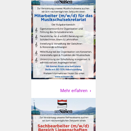
Was erledige ich wo
Dienstleistungen
Lebenslagen
Formulare
Bürgerinfos
Bildung
Mehr erfahren
Schulen
Kindergärten
Kolping-Musikschule