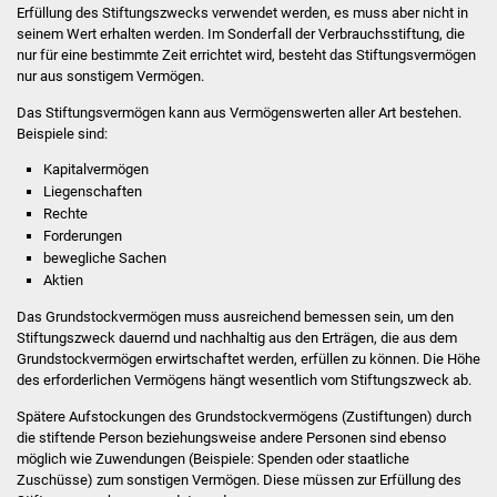
Erfüllung des Stiftungszwecks verwendet werden, es muss aber nicht in
seinem Wert erhalten werden. Im Sonderfall der Verbrauchsstiftung, die
Stadtverwaltung
nur für eine bestimmte Zeit errichtet wird, besteht das Stiftungsvermögen
nur aus sonstigem Vermögen.
Ansprechpartner
Das Stiftungsvermögen kann aus Vermögenswerten aller Art bestehen.
Beispiele sind:
Behördenwegweiser
Kapitalvermögen
Liegenschaften
Stellenangebote
Rechte
Forderungen
Kontakt
bewegliche Sachen
Aktien
Veröffentlichungen
Das Grundstockvermögen muss ausreichend bemessen sein, um den
Stiftungszweck dauernd und nachhaltig aus den Erträgen, die aus dem
Ortsrecht
Grundstockvermögen erwirtschaftet werden, erfüllen zu können. Die Höhe
des erforderlichen Vermögens hängt wesentlich vom Stiftungszweck ab.
FNP / Bebauungspläne
Spätere Aufstockungen des Grundstockvermögens (Zustiftungen) durch
die stiftende Person beziehungsweise andere Personen sind ebenso
möglich wie Zuwendungen (Beispiele: Spenden oder staatliche
Wahlen
Zuschüsse) zum sonstigen Vermögen. Diese müssen zur Erfüllung des