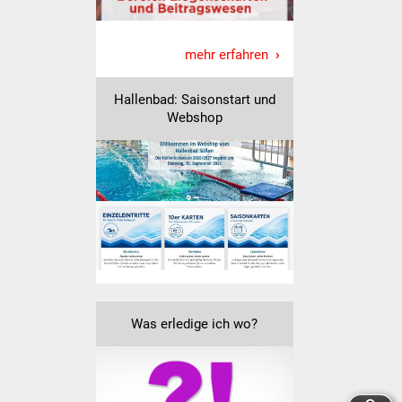
Volkshochschule
Soziale Einrichtungen
mehr erfahren
Kirchen
Hallenbad: Saisonstart und
Webshop
Lokale Agenda
Jugendhaus
Fachteam Jugend
Kinder- und
Familienzentrum
Was erledige ich wo?
Stadtwerke
Suenergie