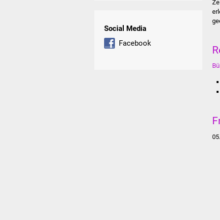
Ze
er
ge
Social Media
Facebook
R
Bü
F
05