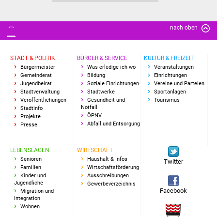
NETZMonitor
Gesundheit und Notfall
nach oben
Ärzte und Apotheken
STADT & POLITIK
BÜRGER & SERVICE
KULTUR & FREIZEIT
Bürgermeister
Was erledige ich wo
Veranstaltungen
Pflege von Angehörigen
Gemeinderat
Bildung
Einrichtungen
Jugendbeirat
Soziale Einrichtungen
Vereine und Parteien
Stadtverwaltung
Stadtwerke
Sportanlagen
Hitzewarnung / UV-
Veröffentlichungen
Gesundheit und
Tourismus
Index
Notfall
Stadtinfo
ÖPNV
Projekte
Abfall und Entsorgung
Presse
ÖPNV
LEBENSLAGEN
WIRTSCHAFT
Bürgerbus (MOBS)
Senioren
Haushalt & Infos
Twitter
Familien
Wirtschaftsförderung
Abfall und Entsorgung
Kinder und
Ausschreibungen
Jugendliche
Gewerbeverzeichnis
Facebook
Migration und
Kultur & Freizeit
Integration
Wohnen