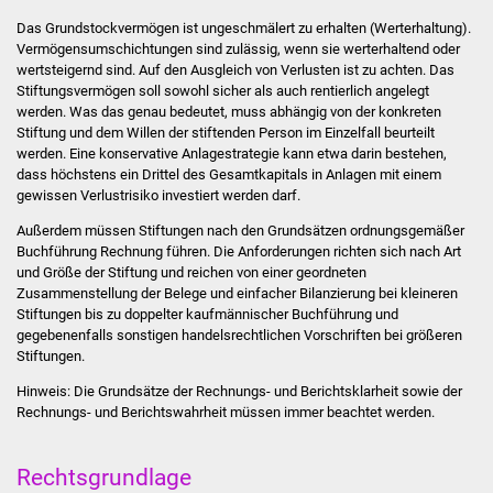
Das Grundstockvermögen ist ungeschmälert zu erhalten (Werterhaltung).
Stadtverwaltung
Vermögensumschichtungen sind zulässig, wenn sie werterhaltend oder
wertsteigernd sind. Auf den Ausgleich von Verlusten ist zu achten.
Das
Stiftungsvermögen soll sowohl sicher als auch rentierlich angelegt
Ansprechpartner
werden. Was das genau bedeutet, muss abhängig von der konkreten
Stiftung und dem Willen der stiftenden Person im Einzelfall beurteilt
Behördenwegweiser
werden. Eine konservative Anlagestrategie kann etwa darin bestehen,
dass höchstens ein Drittel des Gesamtkapitals in Anlagen mit einem
gewissen Verlustrisiko investiert werden darf.
Stellenangebote
Außerdem müssen Stiftungen nach den Grundsätzen ordnungsgemäßer
Buchführung Rechnung führen. Die Anforderungen richten sich nach Art
Kontakt
und Größe der Stiftung und reichen von einer geordneten
Zusammenstellung der Belege und einfacher Bilanzierung bei kleineren
Veröffentlichungen
Stiftungen bis zu doppelter kaufmännischer Buchführung und
gegebenenfalls sonstigen handelsrechtlichen Vorschriften bei größeren
Ortsrecht
Stiftungen.
Hinweis: Die Grundsätze der Rechnungs- und Berichtsklarheit sowie der
FNP / Bebauungspläne
Rechnungs- und Berichtswahrheit müssen immer beachtet werden.
Wahlen
Rechtsgrundlage