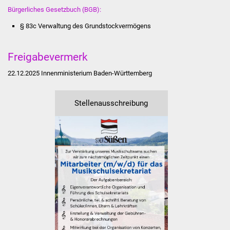
Stadtinfo
Bürgerliches Gesetzbuch (BGB):
§ 83c Verwaltung des Grundstockvermögens
Jubiläumsjahr 2021
Freigabevermerk
Partnerstädte
22.12.2025 Innenministerium Baden-Württemberg
Projekte
Stellenausschreibung
Schulentwicklung Bizet
Sanierung Hallenbad
Sanierung Bizethalle
Ortsentwicklung
Presse
Bürger & Service