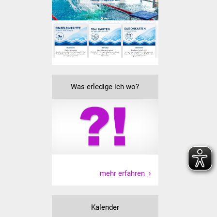
Volkshochschule
Soziale Einrichtungen
Kirchen
Lokale Agenda
Was erledige ich wo?
Jugendhaus
Fachteam Jugend
Kinder- und
Familienzentrum
mehr erfahren
Stadtwerke
Suenergie
Kalender