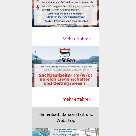
Was erledige ich wo
Dienstleistungen
Mehr erfahren
Lebenslagen
Formulare
Bürgerinfos
Bildung
Schulen
mehr erfahren
Kindergärten
Hallenbad: Saisonstart und
Webshop
Kolping-Musikschule