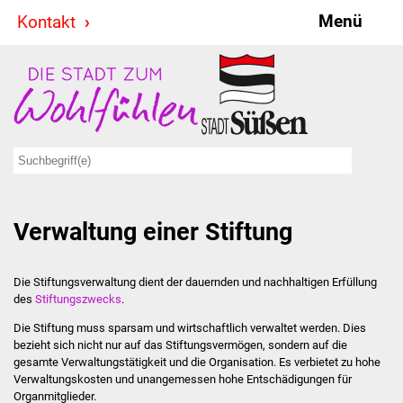
Menü
Kontakt
Stadt & Politik
Bürgermeister
Reden
Gemeinderat
Verwaltung einer Stiftung
Ausschüsse
Ratsinformationssystem
Die Stiftungsverwaltung dient der dauernden und nachhaltigen Erfüllung
des
Stiftungszwecks
.
Jugendbeirat
Die Stiftung muss sparsam und wirtschaftlich verwaltet werden. Dies
bezieht sich nicht nur auf das
Stiftungsvermögen, sondern auf die
Summerrockfestival
gesamte Verwaltungstätigkeit und die Organisation. Es verbietet zu hohe
Verwaltungskosten und unangemessen hohe Entschädigungen für
Organmitglieder.
Hallenbadparty