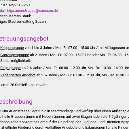
l.: 07162/9616-260
Mail:
kiga.auenstrasse@suessen.de
iterin: Kerstin Staub
äger: Stadtverwaltung Süßen
etreuungsangebot
Krippengruppe
von 1 bis 3 Jahre / Mo -
Fr 07.00 - 15.00 Uhr / mit Mittagessen u
Ganztagesgruppe
ab 2 Jahre / Mo - Fr. 07.00 - 15.00 Uhr oder Mo - Fr 06.30 - 1
Schlafmöglichkeit.
Regelgruppe
ab 2 ¾ Jahre / Mo - Fr. 08.00 - 12.00 Uhr, Mo - Do 13.30 - 16.00 Uh
Verlängertes Angebot
ab 2 ¾ Jahre / Mo - Fr 07.30 - 12.30 Uhr, Mo - Do 13.30 - 
ximal 20 Schließtage im Jahr.
eschreibung
e Kita Auenstrasse liegt ruhig in Stadtrandlage und verfügt über einen Außenspi
d helle Gruppenräume mit Nebenräumen auf zwei Etagen laden die 1-6 jährigen 
dagogische Konzept basiert auf der Grundlage des Bildungs- und Orientierungs
nzheitliche Förderung durch vielfältige Angebote und Exkursionen für alle Kinder