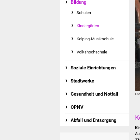
Bildung
Schulen
Kindergärten
Kolping-Musikschule
Volkshochschule
Soziale Einrichtungen
Stadtwerke
Gesundheit und Notfall
Fot
ÖPNV
K
Abfall und Entsorgung
Ki
Au
73