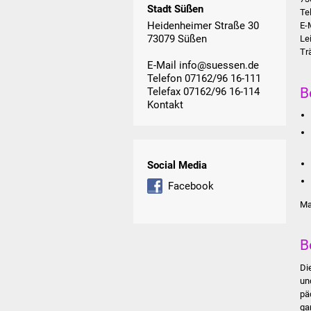
Stadt Süßen
Te
Heidenheimer Straße 30
E-
73079 Süßen
Le
Tr
E-Mail
info@suessen.de
Telefon 07162/96 16-111
B
Telefax 07162/96 16-114
Kontakt
Social Media
Facebook
Ma
B
Di
un
pä
ga