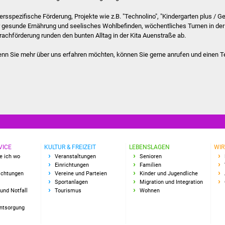
tersspezifische Förderung, Projekte wie z.B. "Technolino", "Kindergarten plus / 
r gesunde Ernährung und seelisches Wohlbefinden, wöchentliches Turnen in de
rachförderung runden den bunten Alltag in der Kita Auenstraße ab.
nn Sie mehr über uns erfahren möchten, können Sie gerne anrufen und einen Te
VICE
KULTUR & FREIZEIT
LEBENSLAGEN
WIR
e ich wo
Veranstaltungen
Senioren
Einrichtungen
Familien
richtungen
Vereine und Parteien
Kinder und Jugendliche
Sportanlagen
Migration und Integration
und Notfall
Tourismus
Wohnen
Entsorgung