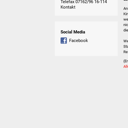
Telefax 07162/96 16-114
Kontakt
An
Ki
we
ni
di
Social Media
Facebook
We
St
Re
(E
Al