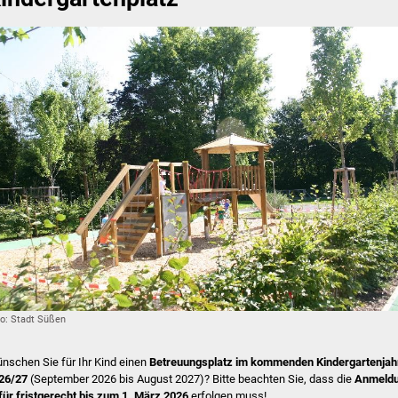
o: Stadt Süßen
nschen Sie für Ihr Kind einen
Betreuungsplatz im kommenden Kindergartenjah
26/27
(September 2026 bis August 2027)? Bitte beachten Sie, dass die
Anmeld
für fristgerecht bis zum
1. März 2026
erfolgen muss!