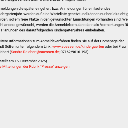
meldungen die später eingehen, bzw. Anmeldungen für ein laufendes
ndergartenjahr, werden auf eine Warteliste gesetzt und können nur berücksichtig
rden, sofern freie Plätze in den gewünschten Einrichtungen vorhanden sind. W
cht anders gewünscht, werden die Anmeldeformulare dann als Vormerkungen fü
e Planungen des darauffolgenden Kindergartenjahres einbehalten.
itere Informationen zum Anmeldeverfahren finden Sie auf der Homepage der
adt Süßen unter folgendem Link:
www.suessen.de/kindergaerten
oder bei Frau
ichert (
Sandra.Reichert@suessen.de;
07162/9616-193).
rstellt am 15. Dezember 2025)
le Mitteilungen der Rubrik "Presse" anzeigen