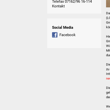
Telefax 07162/96 16-114
Kontakt
Da
(L
Gr
kö
Social Media
Facebook
Hi
Gr
Wü
Mi
du
Di
zu
In
ne
Di
ge
de
We