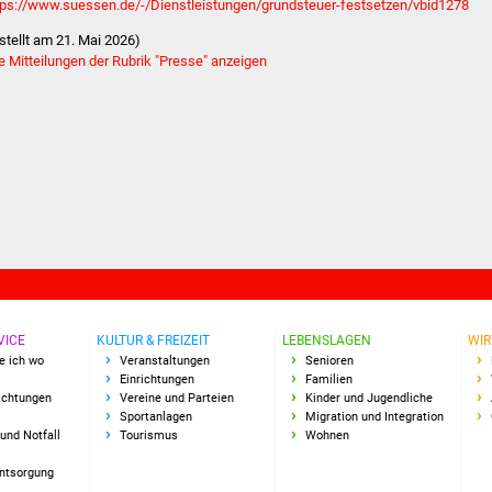
tps://www.suessen.de/-/Dienstleistungen/grundsteuer-festsetzen/vbid1278
rstellt am 21. Mai 2026)
le Mitteilungen der Rubrik "Presse" anzeigen
VICE
KULTUR & FREIZEIT
LEBENSLAGEN
WIR
e ich wo
Veranstaltungen
Senioren
Einrichtungen
Familien
richtungen
Vereine und Parteien
Kinder und Jugendliche
Sportanlagen
Migration und Integration
und Notfall
Tourismus
Wohnen
Entsorgung