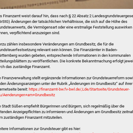
s Finanzamt weist darauf hin, dass nach § 22 Absatz 2 Landesgrundsteuergese
GrStG) Änderungen der tatsächlichen Verhältnisse, die sich auf die Höhe des
undsteuerwerts, die Vermögensart oder eine erstmalige Feststellung auswirken
nnen, verpflichtend anzuzeigen sind.
erzu zählen insbesondere Veränderungen am Grundbesitz, die für die
undsteuerfestsetzung relevant sein können. Die Finanzämter in Baden-
rttemberg wurden gebeten, entsprechende Informationen in den kommunalen
tteilungsblättern zu veröffentlichen. Die konkrete Bekanntmachung erfolgt jewei
rch das zuständige Finanzamt.
e Finanzverwaltung stellt ergänzende Informationen zur Grundsteuerreform sow
 den Änderungsanzeigen unter der Rubrik „Änderungen im Grundbesitz“ auf ihrer
ternetseite bereit:
https://finanzamt-bw.fv-bwl.de/,Lde/Startseite/Grundsteuer-
u/Aenderungen+am+Grundbesitz
e Stadt Süßen empfiehlt Bürgerinnen und Bürgern, sich regelmäßig über die
ltenden Anzeigepflichten zu informieren und Änderungen am Grundbesitz zeitna
m zuständigen Finanzamt mitzuteilen.
itere Informationen zur Grundsteuer gibt es hier: