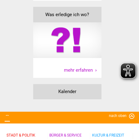
Volkshochschule
Was erledige ich wo?
Soziale Einrichtungen
Kirchen
Lokale Agenda
Jugendhaus
mehr erfahren
Fachteam Jugend
Kinder- und
Kalender
Familienzentrum
Stadtwerke
nach oben
Suenergie
STADT & POLITIK
BÜRGER & SERVICE
KULTUR & FREIZEIT