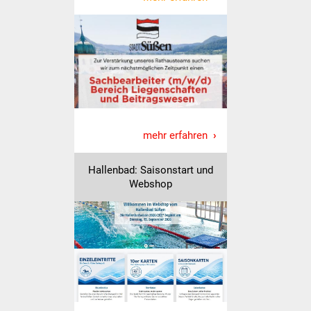
Was erledige ich wo
Dienstleistungen
Lebenslagen
Formulare
mehr erfahren
Bürgerinfos
Hallenbad: Saisonstart und
Webshop
Bildung
Schulen
Kindergärten
Kolping-Musikschule