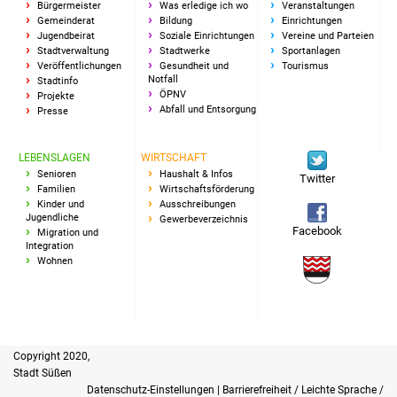
NETZMonitor
Bürgermeister
Was erledige ich wo
Veranstaltungen
Gemeinderat
Bildung
Einrichtungen
Jugendbeirat
Soziale Einrichtungen
Vereine und Parteien
Gesundheit und Notfall
Stadtverwaltung
Stadtwerke
Sportanlagen
Veröffentlichungen
Gesundheit und
Tourismus
Notfall
Stadtinfo
Ärzte und Apotheken
ÖPNV
Projekte
Abfall und Entsorgung
Presse
Pflege von Angehörigen
LEBENSLAGEN
WIRTSCHAFT
Hitzewarnung / UV-
Senioren
Haushalt & Infos
Twitter
Familien
Wirtschaftsförderung
Index
Kinder und
Ausschreibungen
Jugendliche
Gewerbeverzeichnis
Facebook
Migration und
ÖPNV
Integration
Wohnen
Bürgerbus (MOBS)
Abfall und Entsorgung
Copyright 2020,
Kultur & Freizeit
Stadt Süßen
Datenschutz-Einstellungen
|
Barrierefreiheit / Leichte Sprache /