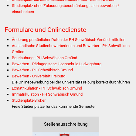
Stadtinfo
Studienplatz ohne Zulassungsbeschränkung - sich bewerben /
einschreiben
Jubiläumsjahr 2021
Formulare und Onlinedienste
Partnerstädte
Änderung persönlicher Daten der PH Schwäbisch Gmünd mitteilen
Ausländische Studienbewerberinnen und Bewerber - PH Schwäbisch
Projekte
Gmünd
Beurlaubung - PH Schwäbisch Gmünd
Schulentwicklung Bizet
Bewerben - Pädagogische Hochschule Ludwigsburg
Bewerben - PH Schwäbisch Gmünd
Sanierung Hallenbad
Bewerben - Universität Freiburg
Die Onlinebewerbung bei der Universität Freiburg korrekt durchführen
Exmatrikulation - PH Schwäbisch Gmünd
Sanierung Bizethalle
Immatrikulation - PH Schwäbisch Gmünd
Studienplatz-Broker
Ortsentwicklung
Freie Studienplätze für das kommende Semester
Presse
Stellenausschreibung
Bürger & Service