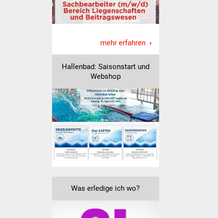
Volkshochschule
Soziale Einrichtungen
mehr erfahren
Kirchen
Hallenbad: Saisonstart und
Lokale Agenda
Webshop
Jugendhaus
Fachteam Jugend
Kinder- und
Familienzentrum
Stadtwerke
Was erledige ich wo?
Suenergie