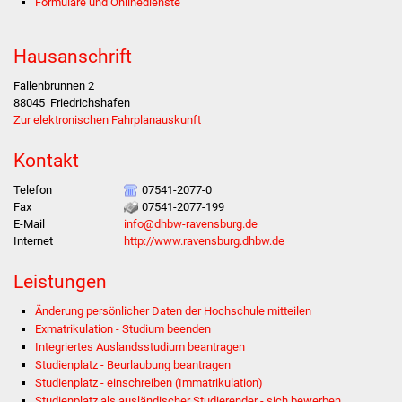
Formulare und Onlinedienste
Stadtverwaltung
Hausanschrift
Ansprechpartner
Fallenbrunnen 2
88045
Friedrichshafen
Zur elektronischen Fahrplanauskunft
Behördenwegweiser
Kontakt
Stellenangebote
Telefon
07541-2077-0
Kontakt
Fax
07541-2077-199
E-Mail
info@dhbw-ravensburg.de
Internet
http://www.ravensburg.dhbw.de
Veröffentlichungen
Leistungen
Ortsrecht
Änderung persönlicher Daten der Hochschule mitteilen
Exmatrikulation - Studium beenden
FNP / Bebauungspläne
Integriertes Auslandsstudium beantragen
Studienplatz - Beurlaubung beantragen
Wahlen
Studienplatz - einschreiben (Immatrikulation)
Studienplatz als ausländischer Studierender - sich bewerben