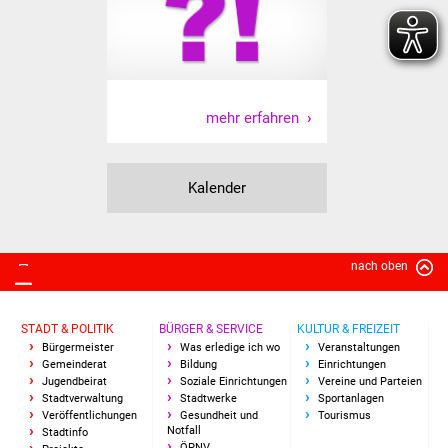
NETZMonitor
Gesundheit und Notfall
Ärzte und Apotheken
mehr erfahren
Pflege von Angehörigen
Kalender
Hitzewarnung / UV-
Index
ÖPNV
nach oben
Bürgerbus (MOBS)
STADT & POLITIK
BÜRGER & SERVICE
KULTUR & FREIZEIT
Bürgermeister
Was erledige ich wo
Veranstaltungen
Abfall und Entsorgung
Gemeinderat
Bildung
Einrichtungen
Jugendbeirat
Soziale Einrichtungen
Vereine und Parteien
Stadtverwaltung
Stadtwerke
Sportanlagen
Kultur & Freizeit
Veröffentlichungen
Gesundheit und
Tourismus
Notfall
Stadtinfo
ÖPNV