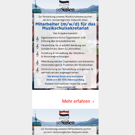
Was erledige ich wo
Dienstleistungen
Lebenslagen
Formulare
Bürgerinfos
Bildung
Schulen
Mehr erfahren
Kindergärten
Kolping-Musikschule