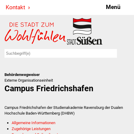
Menü
Kontakt
Stadt & Politik
Bürgermeister
Reden
Gemeinderat
Behördenwegweiser
Ausschüsse
Externe Organisationseinheit
Campus Friedrichshafen
Ratsinformationssystem
Jugendbeirat
Campus Friedrichshafen der Studienakademie Ravensburg der Dualen
Hochschule Baden-Württemberg (DHBW)
Summerrockfestival
Allgemeine Informationen
Zugehörige Leistungen
Hallenbadparty