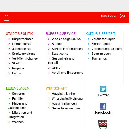
Vereine und Parteien
nach oben
Selbsteintrag Vereine
STADT & POLITIK
BÜRGER & SERVICE
KULTUR & FREIZEIT
Beirat Süßener Vereine
Bürgermeister
Was erledige ich wo
Veranstaltungen
Gemeinderat
Bildung
Einrichtungen
Sportanlagen
Jugendbeirat
Soziale Einrichtungen
Vereine und Parteien
Stadtverwaltung
Stadtwerke
Sportanlagen
Veröffentlichungen
Gesundheit und
Tourismus
Tourismus
Notfall
Stadtinfo
ÖPNV
Projekte
Abfall und Entsorgung
Presse
Erlebnisregion
Schwäbischer Albtrauf
LEBENSLAGEN
WIRTSCHAFT
Senioren
Haushalt & Infos
Twitter
Route der
Familien
Wirtschaftsförderung
Industriekultur
Kinder und
Ausschreibungen
Jugendliche
Gewerbeverzeichnis
Facebook
Migration und
Lebenslagen
Integration
Wohnen