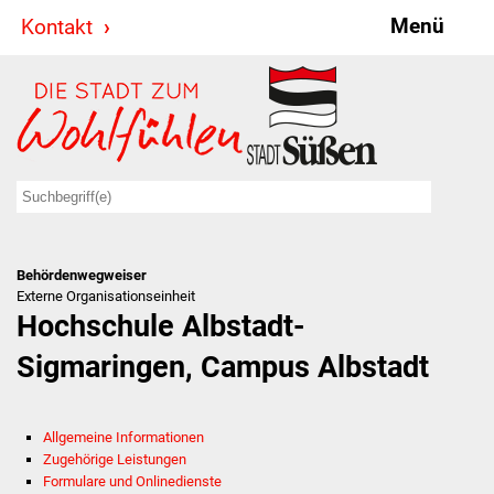
Menü
Kontakt
Stadt & Politik
Bürgermeister
Reden
Gemeinderat
Behördenwegweiser
Ausschüsse
Externe Organisationseinheit
Hochschule Albstadt-
Ratsinformationssystem
Sigmaringen, Campus Albstadt
Jugendbeirat
Allgemeine Informationen
Summerrockfestival
Zugehörige Leistungen
Formulare und Onlinedienste
Hallenbadparty