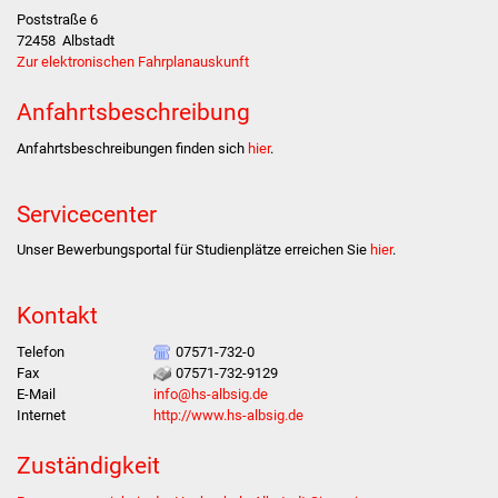
Stadtinfo
Poststraße 6
72458
Albstadt
Zur elektronischen Fahrplanauskunft
Jubiläumsjahr 2021
Anfahrtsbeschreibung
Partnerstädte
Anfahrtsbeschreibungen finden sich
hier
.
Projekte
Servicecenter
Schulentwicklung Bizet
Unser Bewerbungsportal für Studienplätze erreichen Sie
hier
.
Sanierung Hallenbad
Kontakt
Sanierung Bizethalle
Telefon
07571-732-0
Fax
07571-732-9129
Ortsentwicklung
E-Mail
info@hs-albsig.de
Internet
http://www.hs-albsig.de
Presse
Zuständigkeit
Bürger & Service