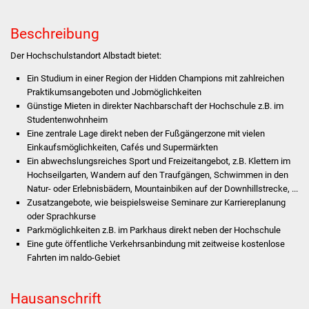
Stadtverwaltung
Beschreibung
Der Hochschulstandort Albstadt bietet:
Ansprechpartner
Ein Studium in einer Region der Hidden Champions mit zahlreichen
Praktikumsangeboten und Jobmöglichkeiten
Behördenwegweiser
Günstige Mieten in direkter Nachbarschaft der Hochschule z.B. im
Studentenwohnheim
Stellenangebote
Eine zentrale Lage direkt neben der Fußgängerzone mit vielen
Einkaufsmöglichkeiten, Cafés und Supermärkten
Kontakt
Ein abwechslungsreiches Sport und Freizeitangebot, z.B. Klettern im
Hochseilgarten, Wandern auf den Traufgängen, Schwimmen in den
Natur- oder Erlebnisbädern, Mountainbiken auf der Downhillstrecke, ...
Veröffentlichungen
Zusatzangebote, wie beispielsweise Seminare zur Karriereplanung
oder Sprachkurse
Ortsrecht
Parkmöglichkeiten z.B. im Parkhaus direkt neben der Hochschule
Eine gute öffentliche Verkehrsanbindung mit zeitweise kostenlose
FNP / Bebauungspläne
Fahrten im naldo-Gebiet
Wahlen
Hausanschrift