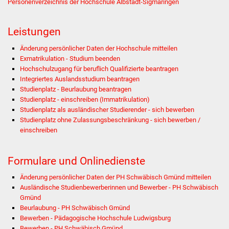
Personenverzeichnis der Hochschule Albstadt-Sigmaringen
Was erledige ich wo
Leistungen
Dienstleistungen
Änderung persönlicher Daten der Hochschule mitteilen
Exmatrikulation - Studium beenden
Lebenslagen
Hochschulzugang für beruflich Qualifizierte beantragen
Integriertes Auslandsstudium beantragen
Studienplatz - Beurlaubung beantragen
Formulare
Studienplatz - einschreiben (Immatrikulation)
Studienplatz als ausländischer Studierender - sich bewerben
Bürgerinfos
Studienplatz ohne Zulassungsbeschränkung - sich bewerben /
einschreiben
Bildung
Formulare und Onlinedienste
Schulen
Änderung persönlicher Daten der PH Schwäbisch Gmünd mitteilen
Kindergärten
Ausländische Studienbewerberinnen und Bewerber - PH Schwäbisch
Gmünd
Beurlaubung - PH Schwäbisch Gmünd
Kolping-Musikschule
Bewerben - Pädagogische Hochschule Ludwigsburg
Bewerben - PH Schwäbisch Gmünd