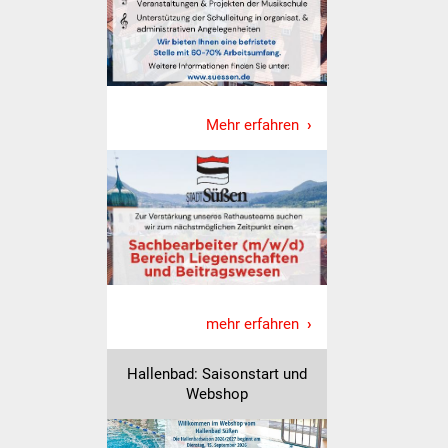
NETZMonitor
Gesundheit und Notfall
Ärzte und Apotheken
Mehr erfahren
Pflege von Angehörigen
Hitzewarnung / UV-
Index
ÖPNV
Bürgerbus (MOBS)
mehr erfahren
Abfall und Entsorgung
Hallenbad: Saisonstart und
Webshop
Kultur & Freizeit