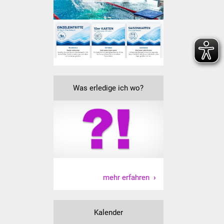
Veranstaltungen
Stadtfest
Ostermarkt
Einrichtungen
Was erledige ich wo?
Hallenbad
Stadtbücherei
Stadtarchiv
Zehntscheuer
mehr erfahren
Bürgerhaus
Kalender
Kulturhalle