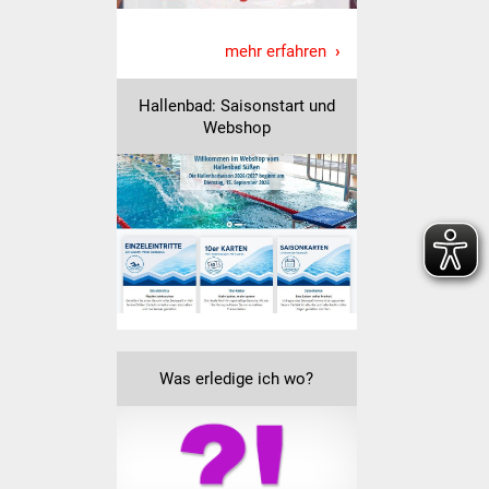
Veranstaltungen
mehr erfahren
Stadtfest
Hallenbad: Saisonstart und
Ostermarkt
Webshop
Einrichtungen
Hallenbad
Stadtbücherei
Stadtarchiv
Zehntscheuer
Was erledige ich wo?
Bürgerhaus
Kulturhalle