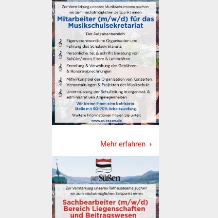
NETZMonitor
Gesundheit und Notfall
Ärzte und Apotheken
Pflege von Angehörigen
Hitzewarnung / UV-
Index
ÖPNV
Mehr erfahren
Bürgerbus (MOBS)
Abfall und Entsorgung
Kultur & Freizeit