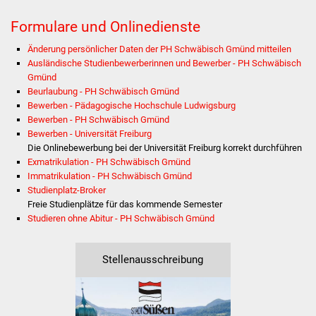
Volkshochschule
Formulare und Onlinedienste
Soziale Einrichtungen
Änderung persönlicher Daten der PH Schwäbisch Gmünd mitteilen
Ausländische Studienbewerberinnen und Bewerber - PH Schwäbisch
Kirchen
Gmünd
Beurlaubung - PH Schwäbisch Gmünd
Lokale Agenda
Bewerben - Pädagogische Hochschule Ludwigsburg
Bewerben - PH Schwäbisch Gmünd
Bewerben - Universität Freiburg
Jugendhaus
Die Onlinebewerbung bei der Universität Freiburg korrekt durchführen
Exmatrikulation - PH Schwäbisch Gmünd
Fachteam Jugend
Immatrikulation - PH Schwäbisch Gmünd
Studienplatz-Broker
Freie Studienplätze für das kommende Semester
Kinder- und
Studieren ohne Abitur - PH Schwäbisch Gmünd
Familienzentrum
Stadtwerke
Stellenausschreibung
Suenergie