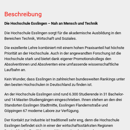
Stadtverwaltung
Beschreibung
Die Hochschule Esslingen – Nah an Mensch und Technik
Ansprechpartner
Die Hochschule Esslingen sorgt für die akademische Ausbildung in den
Bereichen Technik, Wirtschaft und Soziales.
Behördenwegweiser
Die exzellente Lehre kombiniert mit einem hohen Praxisanteil hat höchste
Stellenangebote
Priorität an der Hochschule. Auch in der angewandten Forschung ist die
Hochschule stark und bietet dank eigener Promotionskollegs den
Absolventinnen und Absolventen eine umfassende wissenschaftliche
Kontakt
Laufbahn an.
Kein Wunder, dass Esslingen in zahlreichen bundesweiten Rankings unter
Veröffentlichungen
den besten Hochschulen in Deutschland zu finden ist.
Ortsrecht
An der Hochschule Esslingen sind rund 6.300 Studierende in 31 Bachelor-
und 14 Master-Studiengängen eingeschrieben. Ihnen stehen an den drei
Standorten Esslingen Stadtmitte, Esslingen Flandernstraße und
FNP / Bebauungspläne
Göppingen 67 moderne Labore zur Verfügung.
Der Kontakt zur Industrie ist traditionell sehr eng, denn die Hochschule
Wahlen
Esslingen befindet sich in einer der wirtschaftsstärksten Regionen