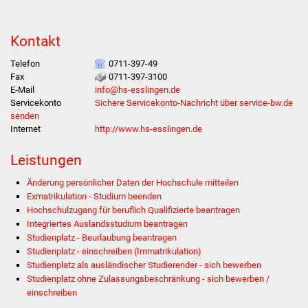
Was erledige ich wo
Kontakt
Dienstleistungen
Telefon
0711-397-49
Fax
0711-397-3100
Lebenslagen
E-Mail
info@hs-esslingen.de
Servicekonto
Sichere Servicekonto-Nachricht über service-bw.de
senden
Formulare
Internet
http://www.hs-esslingen.de
Bürgerinfos
Leistungen
Änderung persönlicher Daten der Hochschule mitteilen
Bildung
Exmatrikulation - Studium beenden
Hochschulzugang für beruflich Qualifizierte beantragen
Schulen
Integriertes Auslandsstudium beantragen
Studienplatz - Beurlaubung beantragen
Kindergärten
Studienplatz - einschreiben (Immatrikulation)
Studienplatz als ausländischer Studierender - sich bewerben
Studienplatz ohne Zulassungsbeschränkung - sich bewerben /
Kolping-Musikschule
einschreiben