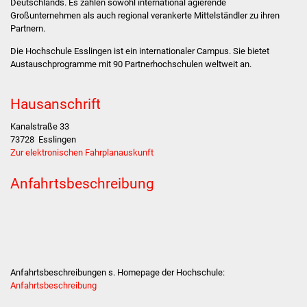
Deutschlands. Es zählen sowohl international agierende
Stadtinfo
Großunternehmen als auch regional verankerte Mittelständler zu ihren
Partnern.
Jubiläumsjahr 2021
Die Hochschule Esslingen ist ein internationaler Campus. Sie bietet
Austauschprogramme mit 90 Partnerhochschulen weltweit an.
Partnerstädte
Hausanschrift
Projekte
Kanalstraße 33
Schulentwicklung Bizet
73728
Esslingen
Zur elektronischen Fahrplanauskunft
Sanierung Hallenbad
Anfahrtsbeschreibung
Sanierung Bizethalle
Ortsentwicklung
Presse
Anfahrtsbeschreibungen s. Homepage der Hochschule:
Anfahrtsbeschreibung
Bürger & Service