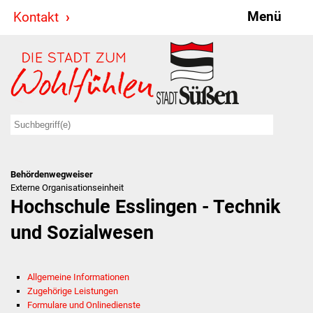
Menü
Kontakt
Stadt & Politik
Bürgermeister
Reden
Gemeinderat
Behördenwegweiser
Ausschüsse
Externe Organisationseinheit
Hochschule Esslingen - Technik
Ratsinformationssystem
und Sozialwesen
Jugendbeirat
Allgemeine Informationen
Summerrockfestival
Zugehörige Leistungen
Formulare und Onlinedienste
Hallenbadparty