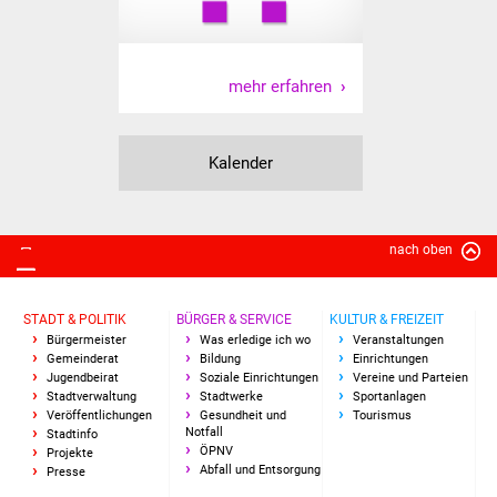
Vereine und Parteien
Selbsteintrag Vereine
mehr erfahren
Beirat Süßener Vereine
Kalender
Sportanlagen
Tourismus
nach oben
Erlebnisregion
Schwäbischer Albtrauf
STADT & POLITIK
BÜRGER & SERVICE
KULTUR & FREIZEIT
Bürgermeister
Was erledige ich wo
Veranstaltungen
Gemeinderat
Bildung
Einrichtungen
Route der
Jugendbeirat
Soziale Einrichtungen
Vereine und Parteien
Industriekultur
Stadtverwaltung
Stadtwerke
Sportanlagen
Veröffentlichungen
Gesundheit und
Tourismus
Notfall
Stadtinfo
Lebenslagen
ÖPNV
Projekte
Abfall und Entsorgung
Presse