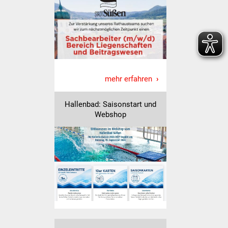
Senioren
Stadtseniorenrat
Sommerwochen für
Ältere
mehr erfahren
Seniorenwohn- und
Pflegeheim
Hallenbad: Saisonstart und
Webshop
Familien
Familientreff
Kinder und Jugendliche
Schülerferienprogramm
Migration und Integration