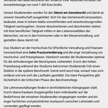
Semester den Beamtenstatus auf Widerruf inne. Außerdem erhalten sie
Anwärterbezüge von rund 1.400 Euro brutto.
Was erledige ich wo
Unsere Studierenden werden für den
Dienst am Gemeinwohl
und damit an
unserer Gesellschaft ausgebildet. Sich für das Gemeinwohl einzusetzen,
Dienstleistungen
bedeutet, einer in hohem Maße sinnstiftenden und verantwortungsvollen
Tätigkeit nachzugehen. Unsere Absolventinnen und Absolventen stehen
mit ihrer beruflichen Tätigkeit mitten in den Lebensrealitäten der
Lebenslagen
Menschen, sei es in den Kommunen oder in der Steuerverwaltung, und
gestalten diese damit mit.
Formulare
Das Studium an der Hochschule für öffentliche Verwaltung und Finanzen
kennzeichnet eine
hohe Praxisorientierung
und die enge Verzahnung von
Bürgerinfos
Hochschul- und Praxisphasen. Hierdurch werden die Studierenden optimal
für die Anforderungen der Berufspraxis vorbereitet. Durch den hohen
Bildung
Praxisbezug während des Studiums bekommen Studierende früh einen
Einblick in die spätere Berufswelt. Damit wird rasch klar, worauf man sich
einlässt und wie sich die Laufbahn gestaltet. Die klare Perspektive gibt
Schulen
Sicherheit in der kritischen Phase des Berufseinstiegs.
Kindergärten
Die Lehrveranstaltungen finden in lernförderlichen Kleingruppen statt.
Durch überschaubare Gruppengröße kann individueller auf die
Bedürfnisse der einzelnen Studierenden eingegangen werden und ein
Kolping-Musikschule
enger fachlicher und persönlicher Austausch zwischen Lehrenden und
Lernenden gepflegt werden.