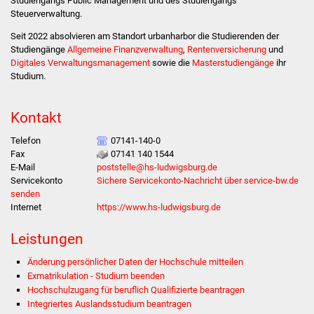
Studiengangs Public Management und des Studiengangs
NETZMonitor
Steuerverwaltung.
Seit 2022 absolvieren am Standort urbanharbor die Studierenden der
Gesundheit und Notfall
Studiengänge
Allgemeine Finanzverwaltung
,
Rentenversicherung
und
Digitales Verwaltungsmanagement
sowie die
Masterstudiengänge
ihr
Ärzte und Apotheken
Studium.
Pflege von Angehörigen
Kontakt
Hitzewarnung / UV-
Telefon
07141-140-0
Fax
07141 140 1544
Index
E-Mail
poststelle@hs-ludwigsburg.de
Servicekonto
Sichere Servicekonto-Nachricht über service-bw.de
ÖPNV
senden
Internet
https://www.hs-ludwigsburg.de
Bürgerbus (MOBS)
Leistungen
Abfall und Entsorgung
Änderung persönlicher Daten der Hochschule mitteilen
Exmatrikulation - Studium beenden
Kultur & Freizeit
Hochschulzugang für beruflich Qualifizierte beantragen
Integriertes Auslandsstudium beantragen