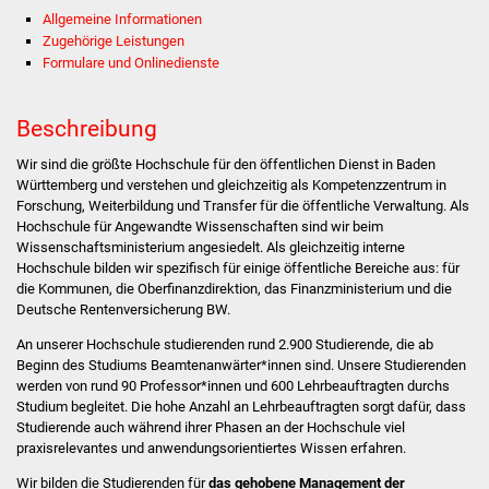
Allgemeine Informationen
Zugehörige Leistungen
Stadtverwaltung
Formulare und Onlinedienste
Ansprechpartner
Beschreibung
Behördenwegweiser
Wir sind die größte Hochschule für den öffentlichen Dienst in Baden
Württemberg und verstehen und gleichzeitig als Kompetenzzentrum in
Stellenangebote
Forschung, Weiterbildung und Transfer für die öffentliche Verwaltung. Als
Hochschule für Angewandte Wissenschaften sind wir beim
Wissenschaftsministerium angesiedelt. Als gleichzeitig interne
Kontakt
Hochschule bilden wir spezifisch für einige öffentliche Bereiche aus: für
die Kommunen, die Oberfinanzdirektion, das Finanzministerium und die
Veröffentlichungen
Deutsche Rentenversicherung BW.
An unserer Hochschule studierenden rund 2.900 Studierende, die ab
Ortsrecht
Beginn des Studiums Beamtenanwärter*innen sind. Unsere Studierenden
werden von rund 90 Professor*innen und 600 Lehrbeauftragten durchs
FNP / Bebauungspläne
Studium begleitet. Die hohe Anzahl an Lehrbeauftragten sorgt dafür, dass
Studierende auch während ihrer Phasen an der Hochschule viel
praxisrelevantes und anwendungsorientiertes Wissen erfahren.
Wahlen
Wir bilden die Studierenden für
das gehobene Management der