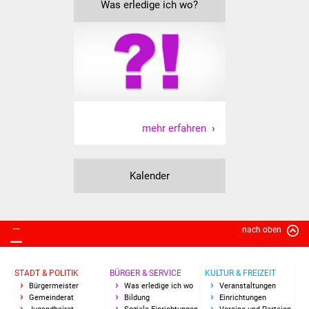
Was erledige ich wo?
Freundeskreis Asyl
Ukraine-Hilfe
Wohnen
Bauen in Süßen
mehr erfahren
Wohnimmobilien +
Baugrundstücke
Kalender
Wirtschaft
Haushalt & Infos
nach oben
Wirtschaftsförderung
STADT & POLITIK
BÜRGER & SERVICE
KULTUR & FREIZEIT
Bürgermeister
Was erledige ich wo
Veranstaltungen
Gewerbeimmobilien
Gemeinderat
Bildung
Einrichtungen