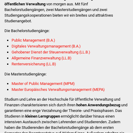
öffentlichen Verwaltung
von morgen aus. Mit fünf
Stadtinfo
Bachelorstudiengängen, zwei Masterstudiengängen und zwei
Studiengangskooperationen bieten wir ein breites und attraktives
Jubiläumsjahr 2021
Studienangebot.
Die Bachelorstudiengänge:
Partnerstädte
Public Management (B.A.)
Digitales Verwaltungsmanagement (B.A.)
Projekte
Gehobener Dienst der Steuerverwaltung (LL.B.)
Allgemeine Finanzverwaltung (LL.B)
Schulentwicklung Bizet
Rentenversicherung (LL.B)
Die Masterstudiengänge:
Sanierung Hallenbad
Master of Public Management (MPM)
Sanierung Bizethalle
Master Europäisches Verwaltungsmanagement (MEPA)
Studium und Lehre an der Hochschule für öffentliche Verwaltung und
Ortsentwicklung
Finanzen charakterisieren sich durch ihren
hohen Anwendungsbezug
und
garantieren eine enge Verzahnung der Theorie- und Praxisphasen. Das
Presse
Studieren in
kleinen Lerngruppen
ermöglicht darüber hinaus einen
intensiven Austausch zwischen Lehrenden und Studierenden. Zudem
haben die Studierenden der Bachelorstudiengänge ab dem ersten
Bürger & Service