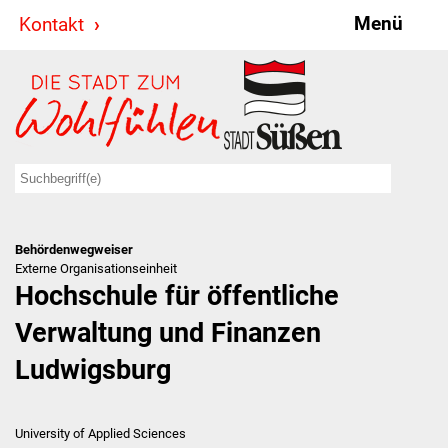
Menü
Kontakt
Stadt & Politik
Bürgermeister
Reden
Gemeinderat
Behördenwegweiser
Ausschüsse
Externe Organisationseinheit
Hochschule für öffentliche
Ratsinformationssystem
Verwaltung und Finanzen
Jugendbeirat
Ludwigsburg
Summerrockfestival
University of Applied Sciences
Hallenbadparty