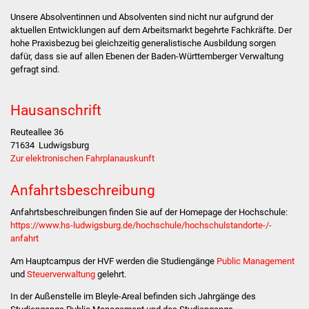
Volkshochschule
Unsere Absolventinnen und Absolventen sind nicht nur aufgrund der
aktuellen Entwicklungen auf dem Arbeitsmarkt begehrte Fachkräfte. Der
Soziale Einrichtungen
hohe Praxisbezug bei gleichzeitig generalistische Ausbildung sorgen
dafür, dass sie auf allen Ebenen der Baden-Württemberger Verwaltung
gefragt sind.
Kirchen
Lokale Agenda
Hausanschrift
Reuteallee 36
Jugendhaus
71634
Ludwigsburg
Zur elektronischen Fahrplanauskunft
Fachteam Jugend
Anfahrtsbeschreibung
Kinder- und
Anfahrtsbeschreibungen finden Sie auf der Homepage der Hochschule:
Familienzentrum
https://www.hs-ludwigsburg.de/hochschule/hochschulstandorte-/-
anfahrt
Stadtwerke
Am Hauptcampus der HVF werden die Studiengänge
Public Management
und
Steuerverwaltung
gelehrt.
Suenergie
In der Außenstelle im Bleyle-Areal befinden sich Jahrgänge des