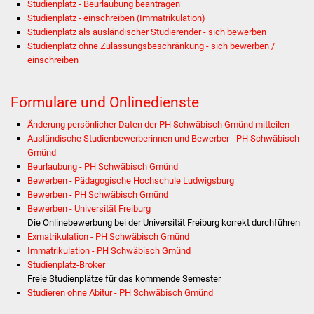
Studienplatz - Beurlaubung beantragen
Veranstaltungen
Studienplatz - einschreiben (Immatrikulation)
Studienplatz als ausländischer Studierender - sich bewerben
Stadtfest
Studienplatz ohne Zulassungsbeschränkung - sich bewerben /
einschreiben
Ostermarkt
Formulare und Onlinedienste
Einrichtungen
Änderung persönlicher Daten der PH Schwäbisch Gmünd mitteilen
Hallenbad
Ausländische Studienbewerberinnen und Bewerber - PH Schwäbisch
Gmünd
Beurlaubung - PH Schwäbisch Gmünd
Stadtbücherei
Bewerben - Pädagogische Hochschule Ludwigsburg
Bewerben - PH Schwäbisch Gmünd
Stadtarchiv
Bewerben - Universität Freiburg
Die Onlinebewerbung bei der Universität Freiburg korrekt durchführen
Zehntscheuer
Exmatrikulation - PH Schwäbisch Gmünd
Immatrikulation - PH Schwäbisch Gmünd
Studienplatz-Broker
Bürgerhaus
Freie Studienplätze für das kommende Semester
Studieren ohne Abitur - PH Schwäbisch Gmünd
Kulturhalle