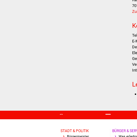
70
Zu
K
Te
E-
De
El
Ge
Ve
In
L
STADT & POLITIK
BÜRGER & SER
Bürgermeister
Was erledig