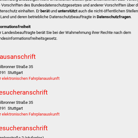
e Vorschriften des Bundesdatenschutzgesetzes und anderer Vorschriften über 
tenschutz einhalten. Er
berät
und
unterstützt
auch die nicht-öffentlichen Stellen
 Land und deren betriebliche Datenschutzbeauftragte in
Datenschutzfragen
.
formationsfreiheit
r Landesbeauftragte berät Sie bei der Wahrnehmung ihrer Rechte nach dem
ndesinformationsfreiheitsgesetz.
ausanschrift
ilbronner Straße 35
191
Stuttgart
r elektronischen Fahrplanauskunft
esucheranschrift
ilbronner Straße 35
191
Stuttgart
r elektronischen Fahrplanauskunft
esucheranschrift
pplenstraße 2 (stufenlos)