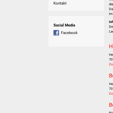
Kontakt
di
Da
im
In
Social Media
De
La
Facebook
H
He
70
Zu
B
He
70
Zu
B
Rä