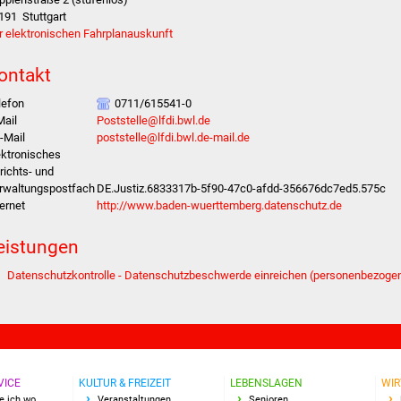
191
Stuttgart
r elektronischen Fahrplanauskunft
ontakt
lefon
0711/615541-0
Mail
Poststelle@lfdi.bwl.de
-Mail
poststelle@lfdi.bwl.de-mail.de
ektronisches
richts- und
rwaltungspostfach
DE.Justiz.6833317b-5f90-47c0-afdd-356676dc7ed5.575c
ternet
http://www.baden-wuerttemberg.datenschutz.de
eistungen
Datenschutzkontrolle - Datenschutzbeschwerde einreichen (personenbezoge
VICE
KULTUR & FREIZEIT
LEBENSLAGEN
WIR
e ich wo
Veranstaltungen
Senioren