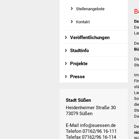
Stellenangebote
B
Da
Kontakt
Da
La
Veröffentlichungen
De
Bü
Stadtinfo
Di
Projekte
St
Im
Presse
Fi
st
La
So
Stadt Süßen
di
Heidenheimer Straße 30
St
73079 Süßen
Da
E-Mail
info@suessen.de
De
Telefon 07162/96 16-111
ni
Telefax 07162/96 16-114
Wü