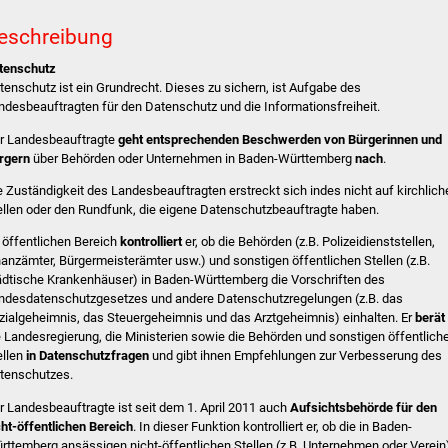
eschreibung
tenschutz
tenschutz ist ein Grundrecht. Dieses zu sichern, ist Aufgabe des
ndesbeauftragten für den Datenschutz und die Informationsfreiheit.
r Landesbeauftragte
geht entsprechenden Beschwerden von Bürgerinnen und
rgern
über Behörden oder Unternehmen in Baden-Württemberg
nach
.
e Zuständigkeit des Landesbeauftragten erstreckt sich indes nicht auf kirchlich
ellen oder den Rundfunk, die eigene Datenschutzbeauftragte haben.
 öffentlichen Bereich
kontrolliert
er, ob die Behörden (z.B. Polizeidienststellen,
nanzämter, Bürgermeisterämter usw.) und sonstigen öffentlichen Stellen (z.B.
ädtische Krankenhäuser) in Baden-Württemberg die Vorschriften des
ndesdatenschutzgesetzes und andere Datenschutzregelungen (z.B. das
zialgeheimnis, das Steuergeheimnis und das Arztgeheimnis) einhalten. Er
berät
e Landesregierung, die Ministerien sowie die Behörden und sonstigen öffentlich
ellen
in Datenschutzfragen
und gibt ihnen Empfehlungen zur Verbesserung des
tenschutzes.
r Landesbeauftragte ist seit dem 1. April 2011 auch
Aufsichtsbehörde für den
cht-öffentlichen Bereich
. In dieser Funktion kontrolliert er, ob die in Baden-
rttemberg ansässigen nicht-öffentlichen Stellen (z.B. Unternehmen oder Verein