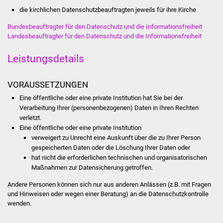
Volkshochschule
die kirchlichen Datenschutzbeauftragten jeweils für ihre Kirche
Bundesbeauftragter für den Datenschutz und die Informationsfreiheit
Soziale Einrichtungen
Landesbeauftragter für den Datenschutz und die Informationsfreiheit
Kirchen
Leistungsdetails
Lokale Agenda
VORAUSSETZUNGEN
Jugendhaus
Eine öffentliche oder eine private Institution hat Sie bei der
Verarbeitung Ihrer (personenbezogenen) Daten in Ihren Rechten
verletzt.
Fachteam Jugend
Eine öffentliche oder eine private Institution
verweigert zu Unrecht eine Auskunft über die zu Ihrer Person
Kinder- und
gespeicherten Daten oder die Löschung Ihrer Daten oder
Familienzentrum
hat nicht die erforderlichen technischen und organisatorischen
Maßnahmen zur Datensicherung getroffen.
Stadtwerke
Andere Personen können sich nur aus anderen Anlässen (z.B. mit Fragen
und Hinweisen oder wegen einer Beratung) an die Datenschutzkontrolle
wenden.
Suenergie