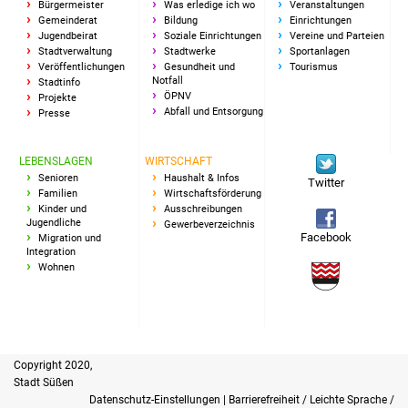
Bürgermeister
Was erledige ich wo
Veranstaltungen
Gemeinderat
Bildung
Einrichtungen
Jugendbeirat
Soziale Einrichtungen
Vereine und Parteien
Stadtverwaltung
Stadtwerke
Sportanlagen
Veröffentlichungen
Gesundheit und
Tourismus
Notfall
Stadtinfo
ÖPNV
Projekte
Abfall und Entsorgung
Presse
LEBENSLAGEN
WIRTSCHAFT
Senioren
Haushalt & Infos
Twitter
Familien
Wirtschaftsförderung
Kinder und
Ausschreibungen
Jugendliche
Gewerbeverzeichnis
Facebook
Migration und
Integration
Wohnen
Copyright 2020,
Stadt Süßen
Datenschutz-Einstellungen
|
Barrierefreiheit / Leichte Sprache /