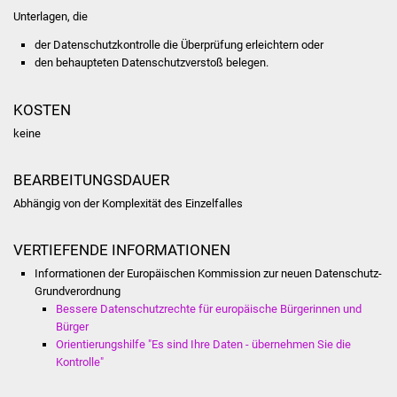
Veranstaltungen
Unterlagen, die
der Datenschutzkontrolle die Überprüfung erleichtern oder
Stadtfest
den behaupteten Datenschutzverstoß belegen.
Ostermarkt
KOSTEN
Einrichtungen
keine
Hallenbad
BEARBEITUNGSDAUER
Abhängig von der Komplexität des Einzelfalles
Stadtbücherei
VERTIEFENDE INFORMATIONEN
Stadtarchiv
Informationen der Europäischen Kommission zur neuen Datenschutz-
Grundverordnung
Zehntscheuer
Bessere Datenschutzrechte für europäische Bürgerinnen und
Bürger
Bürgerhaus
Orientierungshilfe "Es sind Ihre Daten - übernehmen Sie die
Kontrolle"
Kulturhalle