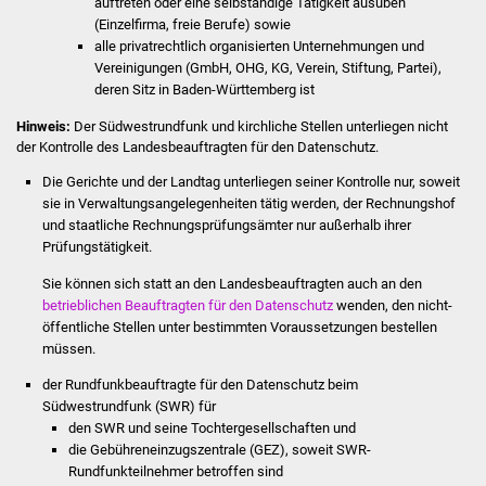
auftreten oder eine selbständige Tätigkeit ausüben
(Einzelfirma, freie Berufe) sowie
Was erledige ich wo
alle privatrechtlich organisierten Unternehmungen und
Vereinigungen (GmbH, OHG, KG, Verein, Stiftung, Partei),
Dienstleistungen
deren Sitz in Baden-Württemberg ist
Hinweis:
Der Südwestrundfunk und kirchliche Stellen unterliegen nicht
Lebenslagen
der Kontrolle des Landesbeauftragten für den Datenschutz.
Die Gerichte und der Landtag unterliegen seiner Kontrolle nur, soweit
Formulare
sie in Verwaltungsangelegenheiten tätig werden, der Rechnungshof
und staatliche Rechnungsprüfungsämter nur außerhalb ihrer
Bürgerinfos
Prüfungstätigkeit.
Sie können sich statt an den Landesbeauftragten auch an den
Bildung
betrieblichen Beauftragten für den Datenschutz
wenden, den nicht-
öffentliche Stellen unter bestimmten Voraussetzungen bestellen
Schulen
müssen.
der Rundfunkbeauftragte für den Datenschutz beim
Kindergärten
Südwestrundfunk (SWR) für
den SWR und seine Tochtergesellschaften und
Kolping-Musikschule
die Gebühreneinzugszentrale (GEZ), soweit SWR-
Rundfunkteilnehmer betroffen sind