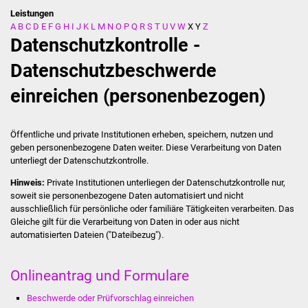
Leistungen
A
B
C
D
E
F
G
H
I
J
K
L
M
N
O
P
Q
R
S
T
U
V
W
X
Y
Z
Stadtverwaltung
Datenschutzkontrolle -
Ansprechpartner
Datenschutzbeschwerde
einreichen (personenbezogen)
Behördenwegweiser
Stellenangebote
Öffentliche und private Institutionen erheben, speichern, nutzen und
geben personenbezogene Daten weiter. Diese Verarbeitung von Daten
Kontakt
unterliegt der Datenschutzkontrolle.
Hinweis:
Private Institutionen unterliegen der Datenschutzkontrolle nur,
Veröffentlichungen
soweit sie personenbezogene Daten
automatisiert
und
nicht
ausschließlich für persönliche oder familiäre Tätigkeiten verarbeiten. Das
Gleiche gilt für die Verarbeitung von Daten
in oder aus nicht
Ortsrecht
automatisierten Dateien ("Dateibezug").
FNP / Bebauungspläne
Onlineantrag und Formulare
Wahlen
Beschwerde oder Prüfvorschlag einreichen