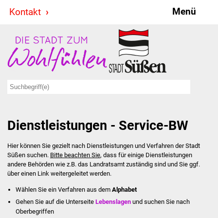
Menü
Kontakt
Stadt & Politik
Bürgermeister
Reden
Gemeinderat
Dienstleistungen - Service-BW
Ausschüsse
Hier können Sie gezielt nach Dienstleistungen und Verfahren der Stadt
Ratsinformationssystem
Süßen suchen.
Bitte beachten Sie
, dass für einige Dienstleistungen
andere Behörden wie z.B. das Landratsamt zuständig sind und Sie ggf.
Jugendbeirat
über einen Link weitergeleitet werden.
Wählen Sie ein Verfahren aus dem
Alphabet
Summerrockfestival
Gehen Sie auf die Unterseite
Lebenslagen
und suchen Sie nach
Oberbegriffen
Hallenbadparty