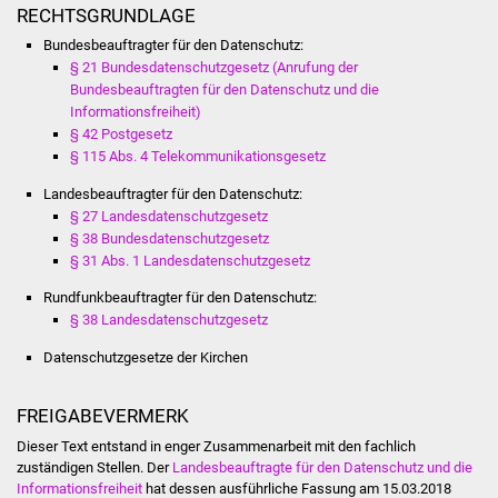
RECHTSGRUNDLAGE
Vereine und Parteien
Bundesbeauftragter für den Datenschutz:
§ 21 Bundesdatenschutzgesetz (Anrufung der
Selbsteintrag Vereine
Bundesbeauftragten für den Datenschutz und die
Informationsfreiheit)
Beirat Süßener Vereine
§ 42 Postgesetz
§ 115 Abs. 4 Telekommunikationsgesetz
Sportanlagen
Landesbeauftragter für den Datenschutz:
§ 27 Landesdatenschutzgesetz
Tourismus
§ 38 Bundesdatenschutzgesetz
§ 31 Abs. 1 Landesdatenschutzgesetz
Erlebnisregion
Rundfunkbeauftragter für den Datenschutz:
Schwäbischer Albtrauf
§ 38 Landesdatenschutzgesetz
Datenschutzgesetze der Kirchen
Route der
Industriekultur
FREIGABEVERMERK
Dieser Text entstand in enger Zusammenarbeit mit den fachlich
Lebenslagen
zuständigen Stellen. Der
Landesbeauftragte für den Datenschutz und die
Informationsfreiheit
hat dessen ausführliche Fassung am 15.03.2018