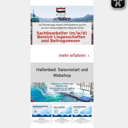
Freundeskreis Asyl
Ukraine-Hilfe
Wohnen
Bauen in Süßen
mehr erfahren
Wohnimmobilien +
Baugrundstücke
Hallenbad: Saisonstart und
Webshop
Wirtschaft
Haushalt & Infos
Wirtschaftsförderung
Gewerbeimmobilien