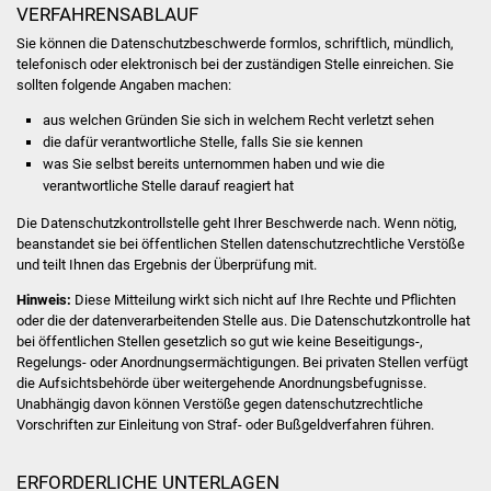
NETZMonitor
VERFAHRENSABLAUF
Sie können die Datenschutzbeschwerde formlos, schriftlich, mündlich,
Gesundheit und Notfall
telefonisch oder elektronisch bei der zuständigen Stelle einreichen. Sie
sollten folgende Angaben machen:
Ärzte und Apotheken
aus welchen Gründen Sie sich in welchem Recht verletzt sehen
die dafür verantwortliche Stelle, falls Sie sie kennen
Pflege von Angehörigen
was Sie selbst bereits unternommen haben und wie die
verantwortliche Stelle darauf reagiert hat
Hitzewarnung / UV-
Die Datenschutzkontrollstelle geht Ihrer Beschwerde nach. Wenn nötig,
Index
beanstandet sie bei öffentlichen Stellen datenschutzrechtliche Verstöße
und teilt Ihnen das Ergebnis der Überprüfung mit.
ÖPNV
Hinweis:
Diese Mitteilung wirkt sich nicht auf Ihre Rechte und Pflichten
oder die der datenverarbeitenden Stelle aus. Die Datenschutzkontrolle hat
bei öffentlichen Stellen gesetzlich so gut wie keine Beseitigungs-,
Bürgerbus (MOBS)
Regelungs- oder Anordnungsermächtigungen. Bei privaten Stellen verfügt
die Aufsichtsbehörde über weitergehende Anordnungsbefugnisse.
Abfall und Entsorgung
Unabhängig davon können Verstöße gegen datenschutzrechtliche
Vorschriften zur Einleitung von Straf- oder Bußgeldverfahren führen.
Kultur & Freizeit
ERFORDERLICHE UNTERLAGEN