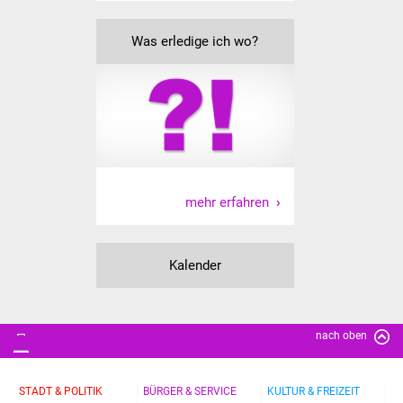
IKG Auen
Was erledige ich wo?
Ausschreibungen
Öffentliche
Ausschreibung
Europaweite
Ausschreibung
mehr erfahren
Beschränkte
Ausschreibung
Kalender
Freihändige Vergabe
nach oben
Gewerbeverzeichnis
Gewerbe - Selbsteintrag
STADT & POLITIK
BÜRGER & SERVICE
KULTUR & FREIZEIT