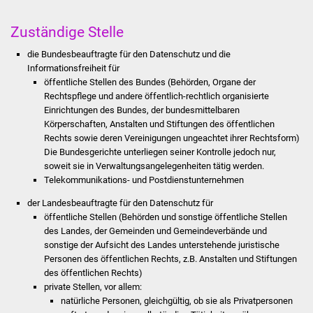
Stadtinfo
Zuständige Stelle
Jubiläumsjahr 2021
die Bundesbeauftragte für den Datenschutz und die
Informationsfreiheit für
Partnerstädte
öffentliche Stellen des Bundes (Behörden, Organe der
Rechtspflege und andere öffentlich-rechtlich organisierte
Projekte
Einrichtungen des Bundes, der bundesmittelbaren
Körperschaften, Anstalten und Stiftungen des öffentlichen
Rechts sowie deren Vereinigungen ungeachtet ihrer Rechtsform)
Schulentwicklung Bizet
Die Bundesgerichte unterliegen seiner Kontrolle jedoch nur,
soweit sie in Verwaltungsangelegenheiten tätig werden.
Sanierung Hallenbad
Telekommunikations- und Postdienstunternehmen
der Landesbeauftragte für den Datenschutz für
Sanierung Bizethalle
öffentliche Stellen (Behörden und sonstige öffentliche Stellen
des Landes, der Gemeinden und Gemeindeverbände und
Ortsentwicklung
sonstige der Aufsicht des Landes unterstehende juristische
Personen des öffentlichen Rechts, z.B. Anstalten und Stiftungen
Presse
des öffentlichen Rechts)
private Stellen, vor allem:
natürliche Personen, gleichgültig, ob sie als Privatpersonen
Bürger & Service