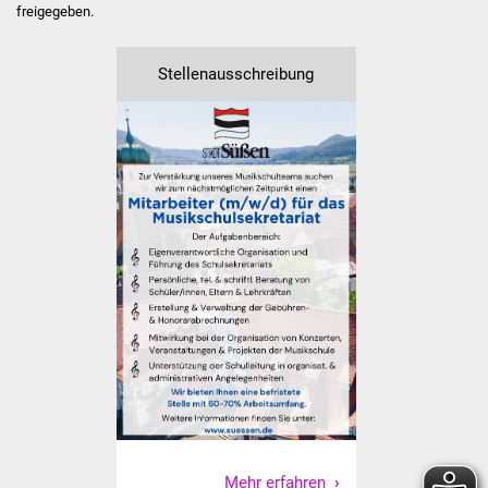
Senioren
freigegeben.
Stadtseniorenrat
Stellenausschreibung
Sommerwochen für
Ältere
Seniorenwohn- und
Pflegeheim
Familien
Familientreff
Kinder und Jugendliche
Schülerferienprogramm
Migration und Integration
Mehr erfahren