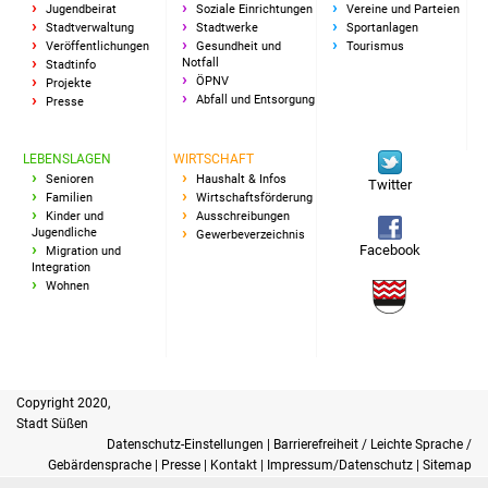
NETZMonitor
Jugendbeirat
Soziale Einrichtungen
Vereine und Parteien
Stadtverwaltung
Stadtwerke
Sportanlagen
Veröffentlichungen
Gesundheit und
Tourismus
Gesundheit und Notfall
Notfall
Stadtinfo
ÖPNV
Projekte
Abfall und Entsorgung
Presse
Ärzte und Apotheken
LEBENSLAGEN
WIRTSCHAFT
Pflege von Angehörigen
Senioren
Haushalt & Infos
Twitter
Familien
Wirtschaftsförderung
Hitzewarnung / UV-
Kinder und
Ausschreibungen
Jugendliche
Gewerbeverzeichnis
Index
Facebook
Migration und
Integration
Wohnen
ÖPNV
Bürgerbus (MOBS)
Abfall und Entsorgung
Copyright 2020,
Stadt Süßen
Kultur & Freizeit
Datenschutz-Einstellungen
|
Barrierefreiheit / Leichte Sprache /
Gebärdensprache
|
Presse
|
Kontakt
|
Impressum/Datenschutz
|
Sitemap