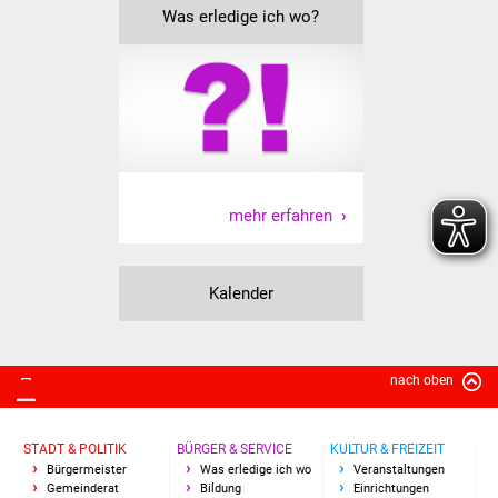
Volkshochschule
Was erledige ich wo?
Soziale Einrichtungen
Kirchen
Lokale Agenda
mehr erfahren
Jugendhaus
Fachteam Jugend
Kalender
Kinder- und
Familienzentrum
nach oben
Stadtwerke
STADT & POLITIK
BÜRGER & SERVICE
KULTUR & FREIZEIT
Suenergie
Bürgermeister
Was erledige ich wo
Veranstaltungen
Gemeinderat
Bildung
Einrichtungen