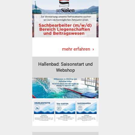
Was erledige ich wo
Dienstleistungen
Lebenslagen
mehr erfahren
Formulare
Hallenbad: Saisonstart und
Bürgerinfos
Webshop
Bildung
Schulen
Kindergärten
Kolping-Musikschule