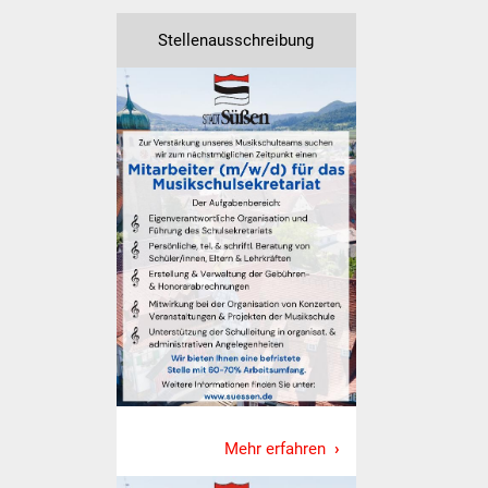
Stadtinfo
Stellenausschreibung
Jubiläumsjahr 2021
Partnerstädte
Projekte
Schulentwicklung Bizet
Sanierung Hallenbad
Sanierung Bizethalle
Ortsentwicklung
Presse
Mehr erfahren
Bürger & Service