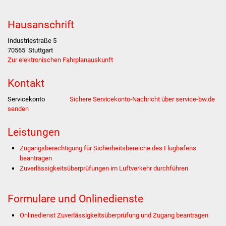
Stadtverwaltung
Hausanschrift
Industriestraße 5
Ansprechpartner
70565
Stuttgart
Zur elektronischen Fahrplanauskunft
Behördenwegweiser
Kontakt
Stellenangebote
Servicekonto
Sichere Servicekonto-Nachricht über service-bw.de
senden
Kontakt
Leistungen
Veröffentlichungen
Zugangsberechtigung für Sicherheitsbereiche des Flughafens
beantragen
Ortsrecht
Zuverlässigkeitsüberprüfungen im Luftverkehr durchführen
FNP / Bebauungspläne
Formulare und Onlinedienste
Wahlen
Onlinedienst Zuverlässigkeitsüberprüfung und Zugang beantragen