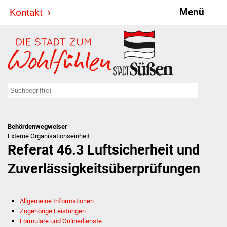
Menü
Kontakt
Stadt & Politik
Bürgermeister
Reden
Gemeinderat
Behördenwegweiser
Ausschüsse
Externe Organisationseinheit
Referat 46.3 Luftsicherheit und
Ratsinformationssystem
Zuverlässigkeitsüberprüfungen
Jugendbeirat
Allgemeine Informationen
Summerrockfestival
Zugehörige Leistungen
Formulare und Onlinedienste
Hallenbadparty