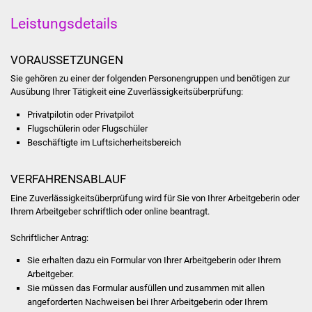
Veranstaltungen
Leistungsdetails
Stadtfest
VORAUSSETZUNGEN
Ostermarkt
Sie gehören zu einer der folgenden Personengruppen und benötigen zur
Ausübung Ihrer Tätigkeit eine Zuverlässigkeitsüberprüfung:
Einrichtungen
Privatpilotin oder Privatpilot
Flugschülerin oder Flugschüler
Hallenbad
Beschäftigte im Luftsicherheitsbereich
Stadtbücherei
VERFAHRENSABLAUF
Eine Zuverlässigkeitsüberprüfung wird für Sie von Ihrer Arbeitgeberin oder
Stadtarchiv
Ihrem Arbeitgeber schriftlich oder online beantragt.
Zehntscheuer
Schriftlicher Antrag:
Sie erhalten dazu ein Formular von Ihrer Arbeitgeberin oder Ihrem
Bürgerhaus
Arbeitgeber.
Sie müssen das Formular ausfüllen und zusammen mit allen
Kulturhalle
angeforderten Nachweisen bei Ihrer Arbeitgeberin oder Ihrem