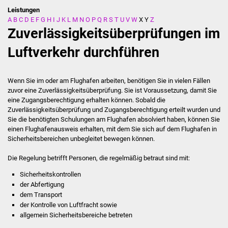
Leistungen
A
B
C
D
E
F
G
H
I
J
K
L
M
N
O
P
Q
R
S
T
U
V
W
X
Y
Z
Stadtverwaltung
Zuverlässigkeitsüberprüfungen im
Ansprechpartner
Luftverkehr durchführen
Behördenwegweiser
Wenn Sie im oder am Flughafen arbeiten, benötigen Sie in vielen Fällen
zuvor eine Zuverlässigkeitsüberprüfung. Sie ist Voraussetzung, damit Sie
Stellenangebote
eine Zugangsberechtigung erhalten können. Sobald die
Zuverlässigkeitsüberprüfung und Zugangsberechtigung erteilt wurden und
Kontakt
Sie die benötigten Schulungen am Flughafen absolviert haben, können Sie
einen Flughafenausweis erhalten, mit dem Sie sich auf dem Flughafen in
Sicherheitsbereichen unbegleitet bewegen können.
Veröffentlichungen
Die Regelung betrifft Personen, die regelmäßig betraut sind mit:
Ortsrecht
Sicherheitskontrollen
der Abfertigung
FNP / Bebauungspläne
dem Transport
der Kontrolle von Luftfracht sowie
Wahlen
allgemein Sicherheitsbereiche betreten