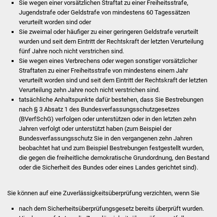
Sie wegen einer vorsätzlichen Straftat zu einer Freiheitsstrafe,
Volkshochschule
Jugendstrafe oder Geldstrafe von mindestens 60 Tagessätzen
verurteilt worden sind oder
Soziale Einrichtungen
Sie zweimal oder häufiger zu einer geringeren Geldstrafe verurteilt
wurden und seit dem Eintritt der Rechtskraft der letzten Verurteilung
Kirchen
fünf Jahre noch nicht verstrichen sind.
Sie wegen eines Verbrechens oder wegen sonstiger vorsätzlicher
Straftaten zu einer Freiheitsstrafe von mindestens einem Jahr
Lokale Agenda
verurteilt worden sind und seit dem Eintritt der Rechtskraft der letzten
Verurteilung zehn Jahre noch nicht verstrichen sind.
Jugendhaus
tatsächliche Anhaltspunkte dafür bestehen, dass Sie Bestrebungen
nach § 3 Absatz 1 des Bundesverfassungsschutzgesetzes
Fachteam Jugend
(BVerfSchG) verfolgen oder unterstützen oder in den letzten zehn
Jahren verfolgt oder unterstützt haben (zum Beispiel der
Bundesverfassungsschutz Sie in den vergangenen zehn Jahren
Kinder- und
beobachtet hat und zum Beispiel Bestrebungen festgestellt wurden,
Familienzentrum
die gegen die freiheitliche demokratische Grundordnung, den Bestand
oder die Sicherheit des Bundes oder eines Landes gerichtet sind).
Stadtwerke
Sie können auf eine Zuverlässigkeitsüberprüfung verzichten, wenn Sie
Suenergie
nach dem Sicherheitsüberprüfungsgesetz bereits überprüft wurden.