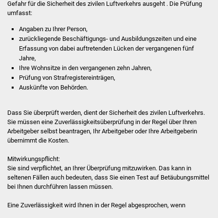
Gefahr
für die Sicherheit des zivilen Luftverkehrs
ausgeht . Die Prüfung
umfasst:
Was erledige ich wo
Angaben zu Ihrer Person,
zurückliegende Beschäftigungs- und Ausbildungszeiten und eine
Dienstleistungen
Erfassung von dabei auftretenden Lücken der vergangenen fünf
Jahre,
Lebenslagen
Ihre Wohnsitze in den vergangenen zehn Jahren,
Prüfung von Strafregistereinträgen,
Formulare
Auskünfte von Behörden.
Bürgerinfos
Dass Sie überprüft werden, dient der Sicherheit des zivilen Luftverkehrs.
Sie müssen eine Zuverlässigkeitsüberprüfung in der Regel über Ihren
Arbeitgeber selbst beantragen, Ihr Arbeitgeber oder Ihre Arbeitgeberin
Bildung
übernimmt die Kosten.
Schulen
Mitwirkungspflicht:
Sie sind verpflichtet, an Ihrer Überprüfung mitzuwirken. Das kann in
Kindergärten
seltenen Fällen auch bedeuten, dass Sie einen Test auf Betäubungsmittel
bei Ihnen durchführen lassen müssen.
Kolping-Musikschule
Eine Zuverlässigkeit wird Ihnen in der Regel abgesprochen, wenn