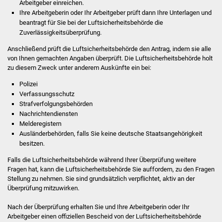
Arbeitgeber einreichen.
Ihre Arbeitgeberin oder Ihr Arbeitgeber prüft dann Ihre Unterlagen und
Vereine und Parteien
beantragt für Sie bei der Luftsicherheitsbehörde die
Zuverlässigkeitsüberprüfung.
Selbsteintrag Vereine
Anschließend prüft die Luftsicherheitsbehörde den Antrag, indem sie alle
von Ihnen gemachten Angaben überprüft. Die Luftsicherheitsbehörde holt
Beirat Süßener Vereine
zu diesem Zweck unter anderem Auskünfte ein bei:
Sportanlagen
Polizei
Verfassungsschutz
Strafverfolgungsbehörden
Tourismus
Nachrichtendiensten
Melderegistern
Erlebnisregion
Ausländerbehörden, falls Sie keine deutsche Staatsangehörigkeit
Schwäbischer Albtrauf
besitzen.
​​​​​​​Falls die Luftsicherheitsbehörde während Ihrer Überprüfung weitere
Route der
Fragen hat, kann die Luftsicherheitsbehörde Sie auffordern, zu den Fragen
Industriekultur
Stellung zu nehmen. Sie sind grundsätzlich verpflichtet, aktiv an der
Überprüfung mitzuwirken.
Lebenslagen
Nach der Überprüfung erhalten Sie und Ihre Arbeitgeberin oder Ihr
Arbeitgeber einen offiziellen Bescheid von der Luftsicherheitsbehörde