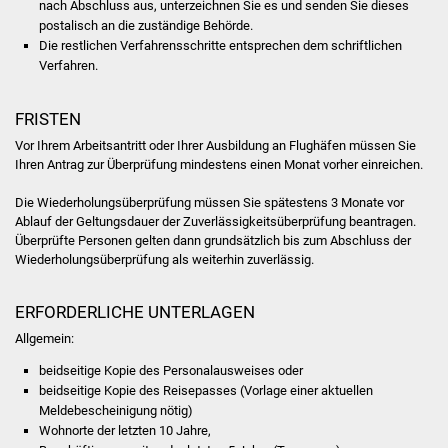
nach Abschluss aus, unterzeichnen Sie es und senden Sie dieses
postalisch an die zuständige Behörde.
Freundeskreis Asyl
Die restlichen Verfahrensschritte entsprechen dem schriftlichen
Verfahren.
Ukraine-Hilfe
FRISTEN
Wohnen
Vor Ihrem Arbeitsantritt oder Ihrer Ausbildung an Flughäfen müssen Sie
Ihren Antrag zur Überprüfung mindestens einen Monat vorher einreichen.
Bauen in Süßen
Die Wiederholungsüberprüfung müssen Sie spätestens 3 Monate vor
Wohnimmobilien +
Ablauf der Geltungsdauer der Zuverlässigkeitsüberprüfung beantragen.
Baugrundstücke
Überprüfte Personen gelten dann grundsätzlich bis zum Abschluss der
Wiederholungsüberprüfung als weiterhin zuverlässig.
Wirtschaft
ERFORDERLICHE UNTERLAGEN
Haushalt & Infos
Allgemein:
beidseitige Kopie des Personalausweises oder
Wirtschaftsförderung
beidseitige Kopie des Reisepasses (Vorlage einer aktuellen
Meldebescheinigung nötig)
Gewerbeimmobilien
Wohnorte der letzten 10 Jahre,