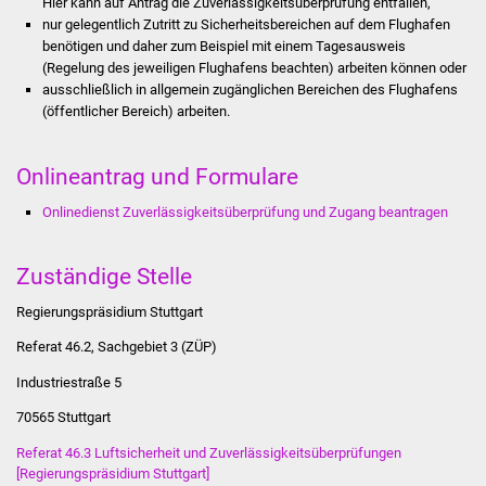
Hier kann auf Antrag die Zuverlässigkeitsüberprüfung entfallen,
NETZMonitor
nur gelegentlich Zutritt zu Sicherheitsbereichen auf dem Flughafen
benötigen und daher zum Beispiel mit einem Tagesausweis
Gesundheit und Notfall
(Regelung des jeweiligen Flughafens beachten) arbeiten können oder
ausschließlich in allgemein zugänglichen Bereichen des Flughafens
Ärzte und Apotheken
(öffentlicher Bereich) arbeiten.
Pflege von Angehörigen
Onlineantrag und Formulare
Hitzewarnung / UV-
Onlinedienst Zuverlässigkeitsüberprüfung und Zugang beantragen
Index
Zuständige Stelle
ÖPNV
Regierungspräsidium Stuttgart
Bürgerbus (MOBS)
Referat 46.2, Sachgebiet 3 (ZÜP)
Industriestraße 5
Abfall und Entsorgung
70565 Stuttgart
Kultur & Freizeit
Referat 46.3 Luftsicherheit und Zuverlässigkeitsüberprüfungen
[Regierungspräsidium Stuttgart]