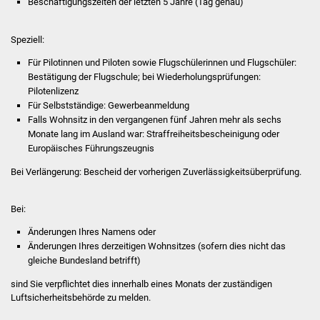
Beschäftigungszeiten der letzten 5 Jahre (Tag genau)
IKG Auen
Speziell:
Ausschreibungen
Für Pilotinnen und Piloten sowie Flugschülerinnen und Flugschüler:
Bestätigung der Flugschule; bei Wiederholungsprüfungen:
Öffentliche
Pilotenlizenz
Ausschreibung
Für Selbstständige: Gewerbeanmeldung
Falls Wohnsitz in den vergangenen fünf Jahren mehr als sechs
Monate lang im Ausland war: Straffreiheitsbescheinigung oder
Europaweite
Europäisches Führungszeugnis
Ausschreibung
Bei Verlängerung: Bescheid der vorherigen Zuverlässigkeitsüberprüfung.
Beschränkte
Ausschreibung
Bei:
Änderungen Ihres Namens oder
Freihändige Vergabe
Änderungen Ihres derzeitigen Wohnsitzes (sofern dies nicht das
gleiche Bundesland betrifft)
Gewerbeverzeichnis
​​​​​​​sind Sie verpflichtet dies innerhalb eines Monats der zuständigen
Luftsicherheitsbehörde zu melden.
Gewerbe - Selbsteintrag