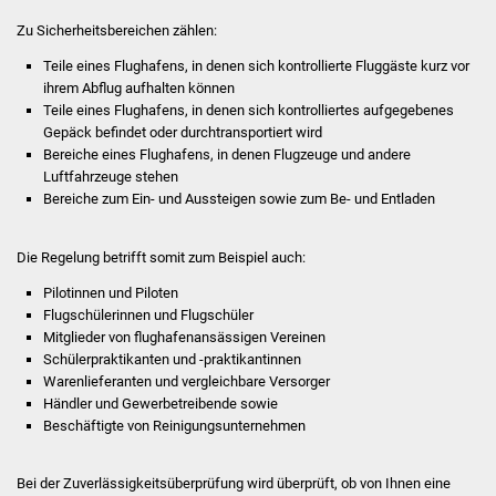
Stadtinfo
Zu Sicherheitsbereichen zählen:
Teile eines Flughafens, in denen sich kontrollierte Fluggäste kurz vor
Jubiläumsjahr 2021
ihrem Abflug aufhalten können
Teile eines Flughafens, in denen sich kontrolliertes aufgegebenes
Partnerstädte
Gepäck befindet oder durchtransportiert wird
Bereiche eines Flughafens, in denen Flugzeuge und andere
Projekte
Luftfahrzeuge stehen
Bereiche zum Ein- und Aussteigen sowie zum Be- und Entladen
Schulentwicklung Bizet
Die Regelung betrifft somit zum Beispiel auch:
Sanierung Hallenbad
Pilotinnen und Piloten
Flugschülerinnen und Flugschüler
Sanierung Bizethalle
Mitglieder von flughafenansässigen Vereinen
Schülerpraktikanten und -praktikantinnen
Ortsentwicklung
Warenlieferanten und vergleichbare Versorger
Händler und Gewerbetreibende sowie
Beschäftigte von Reinigungsunternehmen
Presse
Bei der Zuverlässigkeitsüberprüfung wird überprüft, ob von Ihnen eine
Bürger & Service