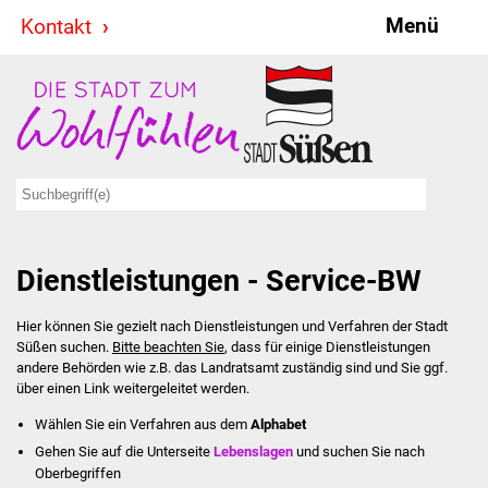
Menü
Kontakt
Stadt & Politik
Bürgermeister
Reden
Gemeinderat
Dienstleistungen - Service-BW
Ausschüsse
Hier können Sie gezielt nach Dienstleistungen und Verfahren der Stadt
Ratsinformationssystem
Süßen suchen.
Bitte beachten Sie
, dass für einige Dienstleistungen
andere Behörden wie z.B. das Landratsamt zuständig sind und Sie ggf.
Jugendbeirat
über einen Link weitergeleitet werden.
Wählen Sie ein Verfahren aus dem
Alphabet
Summerrockfestival
Gehen Sie auf die Unterseite
Lebenslagen
und suchen Sie nach
Oberbegriffen
Hallenbadparty