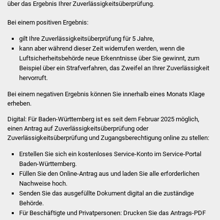
Senioren
über das Ergebnis Ihrer Zuverlässigkeitsüberprüfung.
Bei einem positiven Ergebnis:
Stadtseniorenrat
gilt Ihre Zuverlässigkeitsüberprüfung für 5 Jahre,
Sommerwochen für
kann aber während dieser Zeit widerrufen werden, wenn die
Luftsicherheitsbehörde neue Erkenntnisse über Sie gewinnt, zum
Ältere
Beispiel über ein Strafverfahren, das Zweifel an Ihrer Zuverlässigkeit
hervorruft.
Seniorenwohn- und
​​​​​​​Bei einem negativen Ergebnis können Sie innerhalb eines Monats Klage
Pflegeheim
erheben.
Familien
Digital: Für Baden-Württemberg ist es seit dem Februar 2025 möglich,
einen Antrag auf Zuverlässigkeitsüberprüfung oder
Zuverlässigkeitsüberprüfung und Zugangsberechtigung online zu stellen:
Familientreff
Erstellen Sie sich ein kostenloses Service-Konto im Service-Portal
Kinder und Jugendliche
Baden-Württemberg.
Füllen Sie den Online-Antrag aus und laden Sie alle erforderlichen
Nachweise hoch.
Schülerferienprogramm
Senden Sie das ausgefüllte Dokument digital an die zuständige
Behörde.
Migration und Integration
Für Beschäftigte und Privatpersonen: Drucken Sie das Antrags-PDF