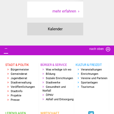
mehr erfahren
Kalender
nach oben
STADT & POLITIK
BÜRGER & SERVICE
KULTUR & FREIZEIT
Bürgermeister
Was erledige ich wo
Veranstaltungen
Gemeinderat
Bildung
Einrichtungen
Jugendbeirat
Soziale Einrichtungen
Vereine und Parteien
Stadtverwaltung
Stadtwerke
Sportanlagen
Veröffentlichungen
Gesundheit und
Tourismus
Notfall
Stadtinfo
ÖPNV
Projekte
Abfall und Entsorgung
Presse
LEBENSLAGEN
WIRTSCHAFT