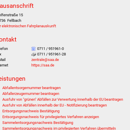
ausanschrift
lfenstraße 15
736
Fellbach
r elektronischen Fahrplanauskunft
ontakt
lefon
0711 / 951961-0
x
0711 / 951961-28
Mail
zentrale@saa.de
ternet
https://saa.de
eistungen
Abfallentsorgernummer beantragen
Abfallerzeugernummer beantragen
Ausfuhr von "grünen" Abfällen zur Verwertung innerhalb der EU beantragen
Ausfuhr von Abfällen innerhalb der EU - Notifizierung beantragen
Entsorgungsnachweis Bestätigung
Entsorgungsnachweis für privilegiertes Verfahren anzeigen
Sammelentsorgungsnachweis Bestätigung
Sammelentsorgungsnachweis im privilegierten Verfahren übermitteln